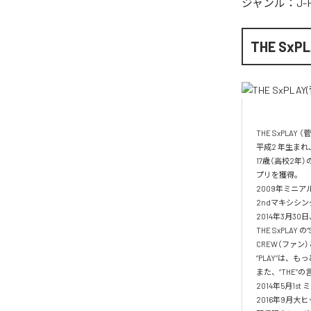
ジャンル：
J-
THE Sx
THE SxPLAY 
平成2 年生ま
17歳（高校2
プリを獲得。

2009年ミニア
2ndマキシシング
2014年3月30
THE SxPLAY 
CREW（ファン
“PLAY”は、
また、“THE”の
2014年5月1st 
2016年9月大ヒ