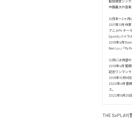
配信限定シング
中国最大の音楽サ
10月末～2ヶ
2017年11月
アニメPV テ
Spotify バ
2018年4月“De
Nan Lu-』『My 
12月には待望の1 s
2019年4月 菅
記念ワンマンラ
2019年10月9
2020年4月 菅
ス。

2022年5月25日
THE SxPLA