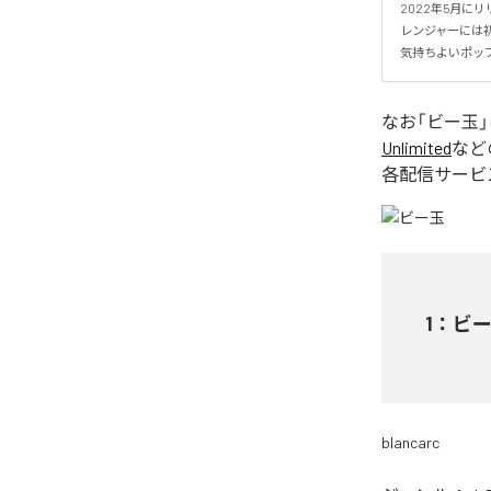
2022年5月にリ
レンジャーには初
気持ちよいポッ
なお「
ビー玉
Unlimited
など
各配信サービ
1
：
ビ
blancarc