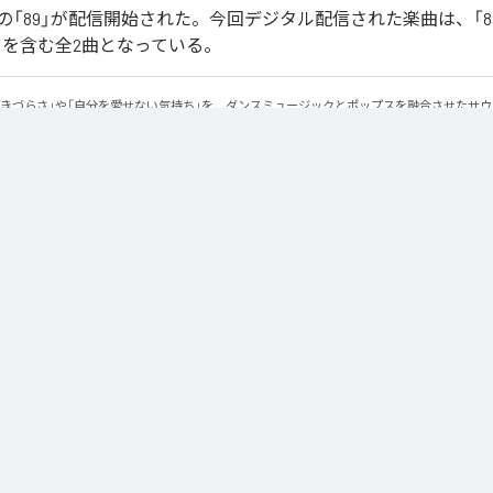
「89」が配信開始された。今回デジタル配信された楽曲は、「89」
ntal)」を含む全2曲となっている。
生きづらさ」や「自分を愛せない気持ち」を、ダンスミュージックとポップスを融合させたサ
感のあるビートと繊細な歌詞が交差し、苦しさの中にも小さな希望を見つけ出していく。 「味
にそっと寄り添う作品です。
Apple Music
、
Spotify
、
LINE MUSIC
、
YouTube Music
、
Amazon Mus
信サービスで聴くことができる。
ス：
89