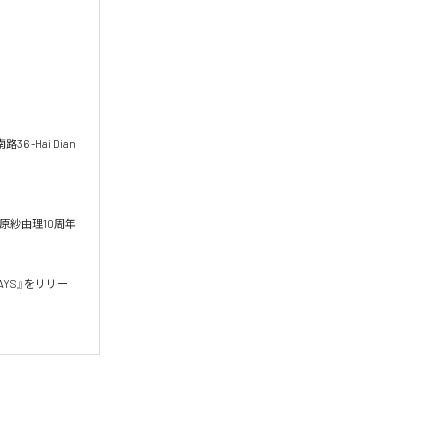
 -Hai Dian 
～菅原紗由理10周年
DAYS』をリリー