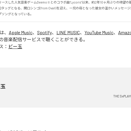
リースした人気音楽ゲームDeemoⅡとのコラボ曲“Lycoris”以来、約2年10ヶ月ぶりの待望の
タッグとなる、関口シンゴ(from Ovall)を迎え、一児の母となった彼女の温かいメッセー
プソングとなっている。
」は、
Apple Music
、
Spotify
、
LINE MUSIC
、
YouTube Music
、
Amazo
の音楽配信サービスで聴くことができる。
ス：
ビー玉
ー玉
THE SxPL