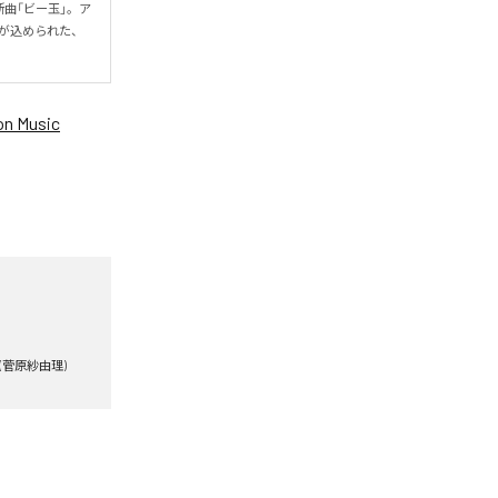
新曲「ビー玉」。ア
ジが込められた、
n Music
AY(菅原紗由理)