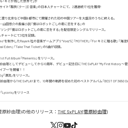
ル「キミが残した世界で」が

イト「酷狗（クーゴ）音楽」の日本人チャートにて、2週連続で1位を獲得!

月に渡り北京など中国6 都市にて開催された初の中国ツアーを大盛況のうちに終える。

 作家・山田悠介の長編小説『僕はロボットごしの君に恋をする』の

ーマソング「僕はロボットごしの君に恋をする」を配信限定シングルでリリース。

イラルチャートにて3位を記録。

emo”を制作したRayark 社の音楽ゲームアプリ“Voez”に『MOTHER』『For キミに贈る歌』『海淀南路36
Real Eden』『Take That Ticket!』の5曲が収録。

 t Full Album『Memento』をリリース。

原紗由理としてデビューしてから10周年、デビュー記念日にTHE SxPLAY “My First History 
イブ～”を開催！！

日Sg「漂流」をリリース。

原紗由理からTHE SxPLAYまで、10年間の軌跡を収めた初のベストアルバム『BEST OF 3650 
「Lycoris」をリリース
Y(菅原紗由理)
の他のリリース：
THE SxPLAY(菅原紗由理)