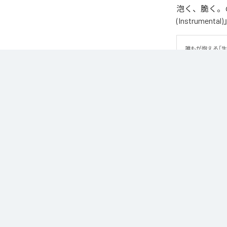
泡く、脆く。の
(Instrume
誰もが抱える「
曲です。 疾走
ッセージが、心
なお「
89
」は、
などの音楽配
各配信サービ
1
：
89