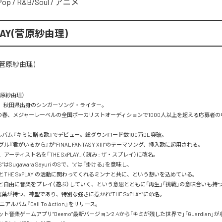
Pop
/
R&B/Soul
/
アニメ
PLAY(菅原紗由理)
（菅原紗由理）

れ、秋田県出身のシンガーソング・ライター。

年）の春、メジャーレーベルの全国ボーカリストオーディションで1000人以上を超える応募者
ルバム『キミに贈る歌』でデビュー。総ダウンロード数100万DL 突破。

ル『君がいるから』が“FINAL FANTASY XIII”のテーマソング、挿入歌に起用される。

日、アーティスト名を「THE SxPLAY」（ 読み : ザ・スプレイ）に改名。

の“S”はSugawara Sayuri のSで、“x”は「掛ける」を意味し、

）とTHE SxPLAY の活動に関わってくれるミンナと共に、という想いを込めている。

もっと自由に音楽をプレイ（遊ぶ）していく、という意思とともに「再生」「挑戦」の意味合いも持つ
言葉が持つ、神聖であり、特別な強さに惹かれ“THE SxPLAY”に命名。

ミニアルバム『Call To Action』をリリース。

ット音楽ゲームアプリ”Deemo”最新バージョン2.4から「キミが残した世界で」「Guardian」が