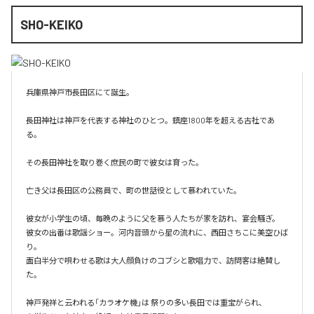
SHO-KEIKO
兵庫県神戸市長田区にて誕生。

長田神社は神戸を代表する神社のひとつ。鎮座1800年を超える古社であ
る。

その長田神社を取り巻く庶民の町で彼女は育った。

亡き父は長田区の公務員で、町の世話役として慕われていた。

彼女が小学生の頃、毎晩のように父を慕う人たちが家を訪れ、宴会騒ぎ。

彼女の出番は歌謡ショー。河内音頭から星の流れに、西田さちこに美空ひば
り。

面白半分で唄わせる歌は大人顔負けのコブシと歌唱力で、訪問客は絶賛し
た。

神戸発祥と云われる「カラオケ機｣は 祭りの多い長田では重宝がられ、
