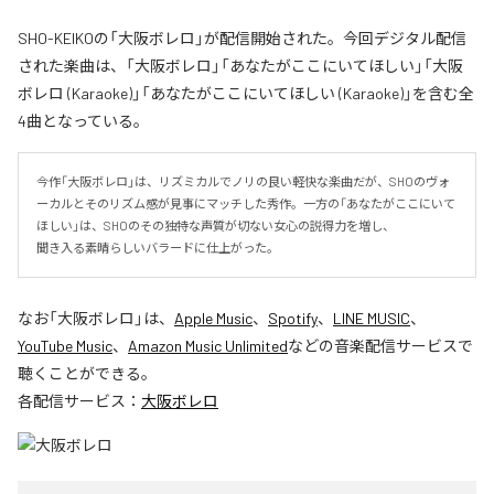
SHO-KEIKOの「大阪ボレロ」が配信開始された。今回デジタル配信
された楽曲は、「大阪ボレロ」「あなたがここにいてほしい」「大阪
ボレロ (Karaoke)」「あなたがここにいてほしい (Karaoke)」を含む全
4曲となっている。
今作「大阪ボレロ」は、リズミカルでノリの良い軽快な楽曲だが、SHOのヴォ
ーカルとそのリズム感が見事にマッチした秀作。一方の「あなたがここにいて
ほしい」は、SHOのその独特な声質が切ない女心の説得力を増し、

聞き入る素晴らしいバラードに仕上がった。
なお「
大阪ボレロ
」は、
Apple Music
、
Spotify
、
LINE MUSIC
、
YouTube Music
、
Amazon Music Unlimited
などの音楽配信サービスで
聴くことができる。
各配信サービス：
大阪ボレロ