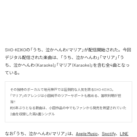
SHO-KEIKOの「うち、泣かへんわ/マリア」が配信開始された。今回
デジタル配信された楽曲は、「うち、泣かへんわ」「マリア」「う
ち、泣かへんわ (Karaoke)」「マリア (Karaoke)」を含む全4曲となっ
ている。
その独特のボーカルで地元神戸では圧倒的な人気を誇るSHO-KEIKO。

「マリア」のアレンジは小田純平のツアーサポートも務める、笛吹利明が担
当!!　

約5年ぶりとなる新曲は、小田作品の中でもファンから発売を熱望されていた
2曲を収録した両A面シングル
なお「
うち、泣かへんわ/マリア
」は、
Apple Music
、
Spotify
、
LINE