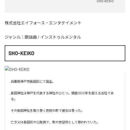
SHO-KEIKO
株式会社エイフォース・エンタテイメント
ジャンル：
歌謡曲
/
インストゥルメンタル
SHO-KEIKO
兵庫県神戸市長田区にて誕生。

長田神社は神戸を代表する神社のひとつ。鎮座1800年を超える古社であ
る。

その長田神社を取り巻く庶民の町で彼女は育った。

亡き父は長田区の公務員で、町の世話役として慕われていた。
