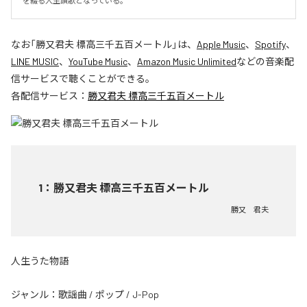
を綴る人生讃歌となっている。
なお「
勝又君夫 標高三千五百メートル
」は、
Apple Music
、
Spotify
、
LINE MUSIC
、
YouTube Music
、
Amazon Music Unlimited
などの音楽配
信サービスで聴くことができる。
各配信サービス：
勝又君夫 標高三千五百メートル
1
：
勝又君夫 標高三千五百メートル
勝又 君夫
人生うた物語
ジャンル：
歌謡曲
/
ポップ
/
J-Pop