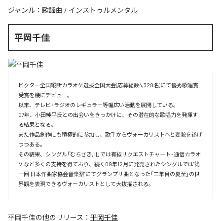
ジャンル：
歌謡曲
/
インストゥルメンタル
平岡千佳
ビクター全国縦断カラオケ選抜全国大会(応募総数4,328名)にて優秀歌唱賞
受賞を機にデビュー。

以来、テレビ･ラジオのレギュラー等幅広い活動を展開している。

07年、小田純平氏との出会いをきっかけに、その潜在的な歌唱力を発揮す
る結果となる。

また作品創作にも積極的に参加し、歌手からヴォーカリストへと変貌を遂げ
つつある。

その結果、シングル「むらさき川」では有線リクエストチャート･通信カラオ
ケなど多くの支持を得ており、続く09年12月に発売されたシングルでは"第
一回 日本作曲家協会音楽祭"にてグランプリ曲となった「二年目の夏至」の世
界観を表現できるヴォーカリストとして大抜擢される。
平岡千佳
の他のリリース：
平岡千佳