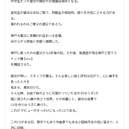
中学生だった彼女の絶好のお披露目場所となる。

高校生の彼女はあねご肌で、同級生の相談役。周りを元気にさせる力があ
る。

慕われるのはご尊父の遺伝であろう。

神戸大震災に見舞われ住まいは全壊。

命からがら家族と京都へ疎開した。

神戸に戻ったのは震災から3年後の秋。その後、後遺症が残る神戸三宮でス
ナック婕 【sho】

を開店させた。

彼女が唄い、スタッフが踊る。そんな楽しい店と評判は広がり、心に痛手を
負った人々を

和ませ、勇気付けた。

そんな時、お店で妹のように可愛がっていた女の子(ゆう子）が

癌に侵され24歳の若さで他界。その供養にと、彼女は自費で

CDを作りゆう子に捧げた。

これが デビューのきっかけになったCDである。

このCDがある日、歌手でもあり作曲家でもある小田純平氏の目に留まり、6
月に収録、
