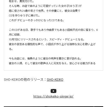
和ませ、勇気付けた。

そんな時、お店で妹のように可愛がっていた女の子(ゆう子）が

癌に侵され24歳の若さで他界。その供養にと、彼女は自費で

CDを作りゆう子に捧げた。

これが デビューのきっかけになったCDである。

このCDがある日、歌手でもあり作曲家でもある小田純平氏の目に留まり、6
月に収録、

10月7日にリリースされるという、スピーディ・デビューとなる。

彼女の哀愁ある個性的な声で、小田氏が作り上げる独特な女心を歌い上げ
る。

今もお店には、毎晩のように彼女の唄声を聞きに客が訪れる。

彼女の人柄、そして彼女の歌声は人に元気を与え、安心させる魅力がある
SHO-KEIKO
の他のリリース：
SHO-KEIKO
https://shokeiko-singer.jp/