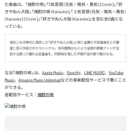
た楽曲は、「焼酎の唄」「3気音頭 (元気・陽気・勇気) [Cover]」「好
きやねん大阪」「焼酎の唄 (Karaoke)」「３気音頭 (元気・陽気・勇気)
[Karaoke] [Cover]」「好きやねん大阪 (Karaoke)」を含む全6曲とな
っている。
浪花こゆき時代に発売した「好きやねん大阪」に続く盆踊りの定番曲をとの要
望に答え作成された今シングル。地元関西はもとより全国の歌踊ファンが注
目する歌って踊れる定番曲を、円熟味を増した平岡千佳の歌で聴かせる。
なお「
焼酎の唄
」は、
Apple Music
、
Spotify
、
LINE MUSIC
、
YouTube
Music
、
Amazon Music Unlimited
などの音楽配信サービスで聴くこと
ができる。
各配信サービス：
焼酎の唄