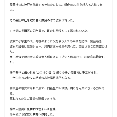
長田神社は神戸を代表する神社のひとつ。鎮座1800年を超える古社であ
る。

その長田神社を取り巻く庶民の町で彼女は育った。

亡き父は長田区の公務員で、町の世話役として慕われていた。

彼女が小学生の頃、毎晩のように父を慕う人たちが家を訪れ、宴会騒ぎ。

彼女の出番は歌謡ショー。河内音頭から星の流れに、西田さちこに美空ひば
り。

面白半分で唄わせる歌は大人顔負けのコブシと歌唱力で、訪問客は絶賛し
た。

神戸発祥と云われる「カラオケ機｣は 祭りの多い長田では重宝がられ、

中学生だった彼女の絶好のお披露目場所となる。

高校生の彼女はあねご肌で、同級生の相談役。周りを元気にさせる力があ
る。

慕われるのはご尊父の遺伝であろう。

神戸大震災に見舞われ住まいは全壊。

命からがら家族と京都へ疎開した。
