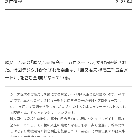
新曲情報
2026.8.3
勝又 君夫の「勝又君夫 標高三千五百メートル」が配信開始され
た。今回デジタル配信された楽曲は、「勝又君夫 標高三千五百メ
ートル」を含む全1曲となっている。
シニア世代の実話だけを歌にする音楽レーベル「人生うた物語り」の第一弾作
品です。本人へのインタビューをもとに三野晃一が作詞・プロデュースし、
Sunoを用いて音源を制作しました。人生の主人公本人をアーティスト名とし
て配信する、ドキュメンタリーソングです。 

勝又君生は高校生の時に、富士山八合目の山小屋にひとりアルバイトに飛び
込んだことから、その後の人生の端緒となる出来事に多く遭遇。丁稚奉公か
らはじまり機械設備の総合商社を創業して今に至る。 その富士山での出来事