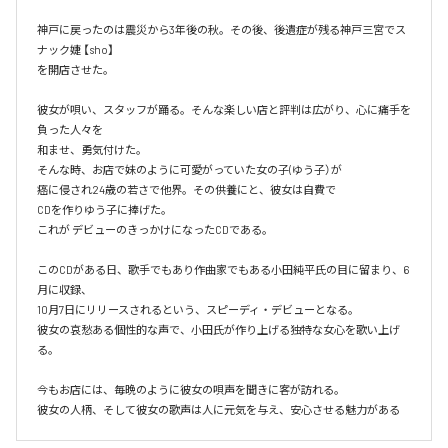
神戸に戻ったのは震災から3年後の秋。その後、後遺症が残る神戸三宮でス
ナック婕 【sho】

を開店させた。

彼女が唄い、スタッフが踊る。そんな楽しい店と評判は広がり、心に痛手を
負った人々を

和ませ、勇気付けた。

そんな時、お店で妹のように可愛がっていた女の子(ゆう子）が

癌に侵され24歳の若さで他界。その供養にと、彼女は自費で

CDを作りゆう子に捧げた。

これが デビューのきっかけになったCDである。

このCDがある日、歌手でもあり作曲家でもある小田純平氏の目に留まり、6
月に収録、

10月7日にリリースされるという、スピーディ・デビューとなる。

彼女の哀愁ある個性的な声で、小田氏が作り上げる独特な女心を歌い上げ
る。

今もお店には、毎晩のように彼女の唄声を聞きに客が訪れる。

彼女の人柄、そして彼女の歌声は人に元気を与え、安心させる魅力がある