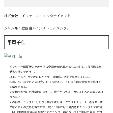
株式会社エイフォース・エンタテイメント
ジャンル：
歌謡曲
/
インストゥルメンタル
平岡千佳
ビクター全国縦断カラオケ選抜全国大会(応募総数4,328名)にて優秀歌唱賞
受賞を機にデビュー。

以来、テレビ･ラジオのレギュラー等幅広い活動を展開している。

07年、小田純平氏との出会いをきっかけに、その潜在的な歌唱力を発揮す
る結果となる。

また作品創作にも積極的に参加し、歌手からヴォーカリストへと変貌を遂げ
つつある。

その結果、シングル「むらさき川」では有線リクエストチャート･通信カラオ
ケなど多くの支持を得ており、続く09年12月に発売されたシングルでは"第
一回 日本作曲家協会音楽祭"にてグランプリ曲となった「二年目の夏至」の世