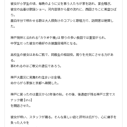
彼女が小学生の頃、毎晩のように父を慕う人たちが家を訪れ、宴会騒ぎ。

彼女の出番は歌謡ショー。河内音頭から星の流れに、西田さちこに美空ひば
り。

面白半分で唄わせる歌は大人顔負けのコブシと歌唱力で、訪問客は絶賛し
た。

神戸発祥と云われる「カラオケ機｣は 祭りの多い長田では重宝がられ、

中学生だった彼女の絶好のお披露目場所となる。

高校生の彼女はあねご肌で、同級生の相談役。周りを元気にさせる力があ
る。

慕われるのはご尊父の遺伝であろう。

神戸大震災に見舞われ住まいは全壊。

命からがら家族と京都へ疎開した。

神戸に戻ったのは震災から3年後の秋。その後、後遺症が残る神戸三宮でス
ナック婕 【sho】

を開店させた。

彼女が唄い、スタッフが踊る。そんな楽しい店と評判は広がり、心に痛手を
負った人々を
