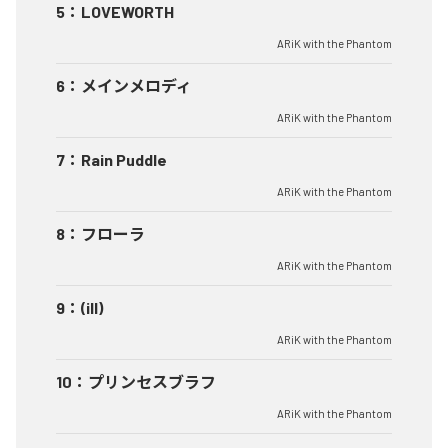
5
：
LOVEWORTH
ARiK with the Phantom
6
：
メインメロディ
ARiK with the Phantom
7
：
Rain Puddle
ARiK with the Phantom
8
：
フローラ
ARiK with the Phantom
9
：
(ill)
ARiK with the Phantom
10
：
プリンセスブラフ
ARiK with the Phantom