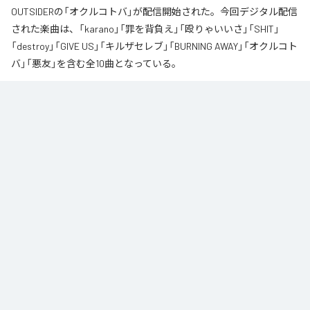
OUTSIDERの「オクルコトバ」が配信開始された。今回デジタル配信
された楽曲は、「karano」「罪を背負え」「殴りゃいいさ」「SHIT」
「destroy」「GIVE US」「キルザセレブ」「BURNING AWAY」「オクルコト
バ」「悪友」を含む全10曲となっている。
なお「
オクルコトバ
」は、
Apple Music
、
Spotify
、
LINE MUSIC
、
YouTube Music
、
Amazon Music Unlimited
などの音楽配信サービスで
聴くことができる。
各配信サービス：
オクルコトバ
1
：
karano
OUTSIDER
2
：
罪を背負え