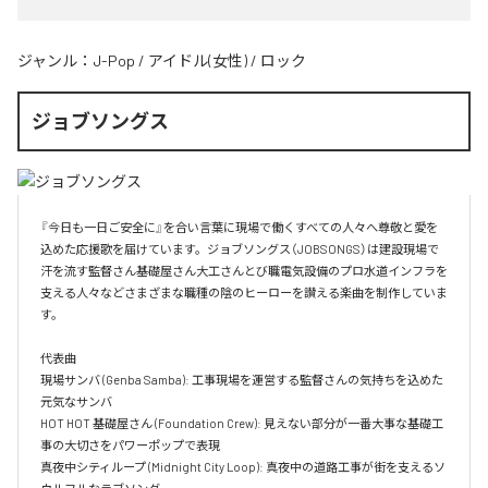
ジャンル：
J-Pop
/
アイドル(女性)
/
ロック
ジョブソングス
『今日も一日ご安全に』を合い言葉に現場で働くすべての人々へ尊敬と愛を
込めた応援歌を届けています。ジョブソングス（JOBSONGS）は建設現場で
汗を流す監督さん基礎屋さん大工さんとび職電気設備のプロ水道インフラを
支える人々などさまざまな職種の陰のヒーローを讃える楽曲を制作していま
す。

代表曲  

現場サンバ (Genba Samba): 工事現場を運営する監督さんの気持ちを込めた
元気なサンバ  

HOT HOT 基礎屋さん (Foundation Crew): 見えない部分が一番大事な基礎工
事の大切さをパワーポップで表現  

真夜中シティループ (Midnight City Loop): 真夜中の道路工事が街を支えるソ