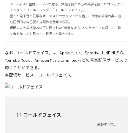
アーティスト星野マーブルが贈る、共感を持たぬ心の美学を描いたゴシック・
インダストリアル・シングル「コールド フェイス」。

歪んだ電子音と荘厳なオーケストラサウンドが交錯し、冷徹な視線の奥に潜
む圧倒的な自己愛と支配欲を音楽で表現。

仮面のような微笑みの下に隠された「感情なき心」というテーマを通して、聴
く者を美しくも恐ろしい世界へと誘う一曲。
なお「
コールドフェイス
」は、
Apple Music
、
Spotify
、
LINE MUSIC
、
YouTube Music
、
Amazon Music Unlimited
などの音楽配信サービスで
聴くことができる。
各配信サービス：
コールドフェイス
1
：
コールドフェイス
星野マーブル