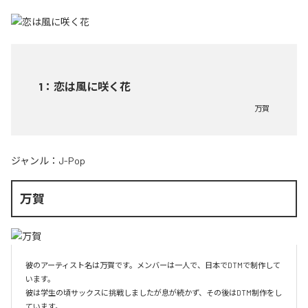
1
：
恋は風に咲く花
万賀
ジャンル：
J-Pop
万賀
彼のアーティスト名は万賀です。メンバーは一人で、日本でDTMで制作して
います。

彼は学生の頃サックスに挑戦しましたが息が続かず、その後はDTM制作をし
ています。
