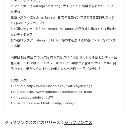
ウルフルなラブソング  

トントン大工さん (Carpenter Song): 大工さんへの感謝を込めたハートフル
な楽曲  

電設レガシー (Electrical Legacy): 都市の電気インフラを守る気概をエッジ
の利いたヒップホップで  

とび職シティライト (Tobi-shoku City Lights): 高所作業に携わるとび職の粋
なシティポップ  

水の道ロック (Plumbing Rock): 街に命の水を届ける水道インフラをパンク
で応援

現在日本語 英語 フランス語 ロシア語 スペイン語 ポルトガル語 ヒンディー語 
北京語 アラビア語 インドネシア語 ベトナム語など多言語でグローバルに発
信中です。街をつくるすべての働く人々へ今日も一日ご安全に！

公式リンク

TuneCore: https://www.tunecore.co.jp/artists/jobsongs

YouTube: https://www.youtube.com/@jobsongs.studio

X: https://x.com/jobsongs777

TikTok: https://www.tiktok.com/@jobsongs
ジョブソングス
の他のリリース：
ジョブソングス