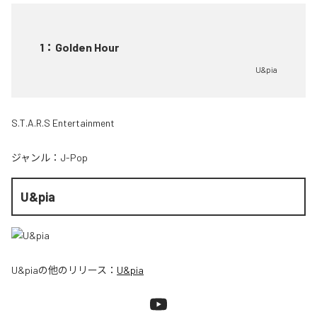
1
：
Golden Hour
U&pia
S.T.A.R.S Entertainment
ジャンル：
J-Pop
U&pia
U&pia
の他のリリース：
U&pia