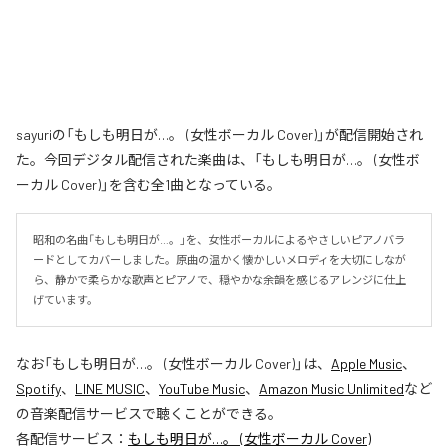
sayuriの「もしも明日が…。 (女性ボーカル Cover)」が配信開始され
た。今回デジタル配信された楽曲は、「もしも明日が…。 (女性ボ
ーカル Cover)」を含む全1曲となっている。
昭和の名曲「もしも明日が…。」を、女性ボーカルによるやさしいピアノバラ
ードとしてカバーしました。原曲の温かく懐かしいメロディを大切にしなが
ら、静かで柔らかな歌声とピアノで、穏やかな余韻を感じるアレンジに仕上
げています。
なお「
もしも明日が…。 (女性ボーカル Cover)
」は、
Apple Music
、
Spotify
、
LINE MUSIC
、
YouTube Music
、
Amazon Music Unlimited
など
の音楽配信サービスで聴くことができる。
各配信サービス：
もしも明日が…。 (女性ボーカル Cover)