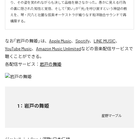
り、その姿を笑われながらも決して品格を崩さなかった。愚かに見える行為
の裏に隠された知性と覚悟、そして「笑い」が「光」を呼び戻すという神話の教
えを、琴・尺八と壮麗な弦楽オーケストラが織りなす和洋融合サウンドで再
構築する。
なお「
岩戸の舞姫
」は、
Apple Music
、
Spotify
、
LINE MUSIC
、
YouTube Music
、
Amazon Music Unlimited
などの音楽配信サービスで
聴くことができる。
各配信サービス：
岩戸の舞姫
1
：
岩戸の舞姫
星野マーブル