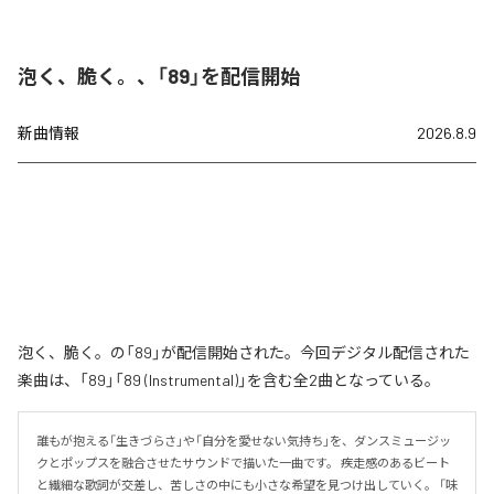
泡く、脆く。、「89」を配信開始
新曲情報
2026.8.9
泡く、脆く。の「89」が配信開始された。今回デジタル配信された
楽曲は、「89」「89 (Instrumental)」を含む全2曲となっている。
誰もが抱える「生きづらさ」や「自分を愛せない気持ち」を、ダンスミュージッ
クとポップスを融合させたサウンドで描いた一曲です。 疾走感のあるビート
と繊細な歌詞が交差し、苦しさの中にも小さな希望を見つけ出していく。 「味