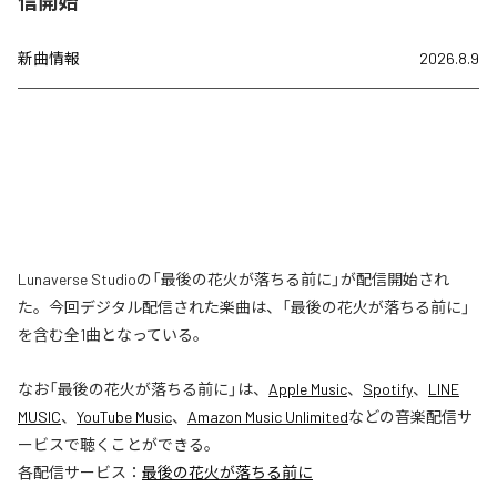
信開始
新曲情報
2026.8.9
Lunaverse Studioの「最後の花火が落ちる前に」が配信開始され
た。今回デジタル配信された楽曲は、「最後の花火が落ちる前に」
を含む全1曲となっている。
なお「
最後の花火が落ちる前に
」は、
Apple Music
、
Spotify
、
LINE
MUSIC
、
YouTube Music
、
Amazon Music Unlimited
などの音楽配信サ
ービスで聴くことができる。
各配信サービス：
最後の花火が落ちる前に