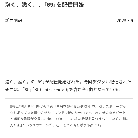
泡く、脆く。、「89」を配信開始
新曲情報
2026.8.9
泡く、脆く。の「89」が配信開始された。今回デジタル配信された
楽曲は、「89」「89 (Instrumental)」を含む全2曲となっている。
誰もが抱える「生きづらさ」や「自分を愛せない気持ち」を、ダンスミュージッ
クとポップスを融合させたサウンドで描いた一曲です。 疾走感のあるビート
と繊細な歌詞が交差し、苦しさの中にも小さな希望を見つけ出していく。 「味
方だよ」というメッセージが、心にそっと寄り添う作品です。