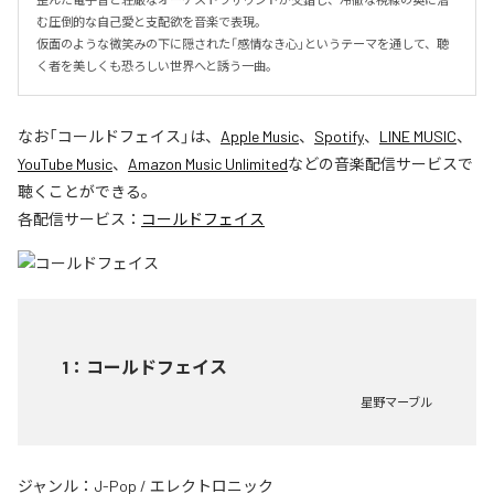
む圧倒的な自己愛と支配欲を音楽で表現。

仮面のような微笑みの下に隠された「感情なき心」というテーマを通して、聴
く者を美しくも恐ろしい世界へと誘う一曲。
なお「
コールドフェイス
」は、
Apple Music
、
Spotify
、
LINE MUSIC
、
YouTube Music
、
Amazon Music Unlimited
などの音楽配信サービスで
聴くことができる。
各配信サービス：
コールドフェイス
1
：
コールドフェイス
星野マーブル
ジャンル：
J-Pop
/
エレクトロニック