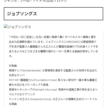
ジャンル：
J-Pop
/
アイドル(女性)
/
ロック
ジョブソングス
『今日も一日ご安全に』を合い言葉に現場で働くすべての人々へ尊敬と愛を
込めた応援歌を届けています。ジョブソングス（JOBSONGS）は建設現場で
汗を流す監督さん基礎屋さん大工さんとび職電気設備のプロ水道インフラを
支える人々などさまざまな職種の陰のヒーローを讃える楽曲を制作していま
す。

代表曲  

現場サンバ (Genba Samba): 工事現場を運営する監督さんの気持ちを込めた
元気なサンバ  

HOT HOT 基礎屋さん (Foundation Crew): 見えない部分が一番大事な基礎工
事の大切さをパワーポップで表現  

真夜中シティループ (Midnight City Loop): 真夜中の道路工事が街を支えるソ
ウルフルなラブソング  

トントン大工さん (Carpenter Song): 大工さんへの感謝を込めたハートフル
な楽曲  
