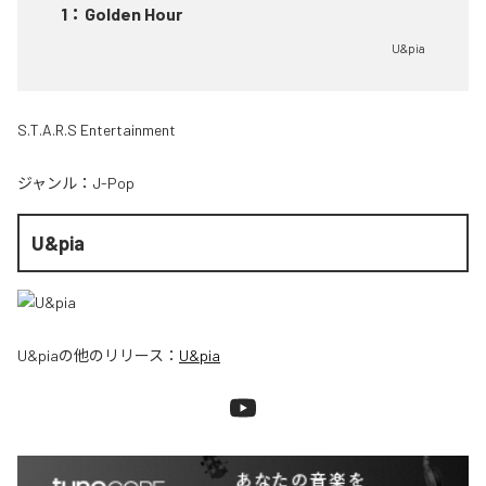
1
：
Golden Hour
U&pia
S.T.A.R.S Entertainment
ジャンル：
J-Pop
U&pia
U&pia
の他のリリース：
U&pia