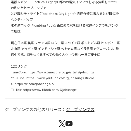
電設レガシー (Electrical Legacy): 都市の電気インフラを守る気概をエッジ
の利いたヒップホップで  

とび職シティライト (Tobi-shoku City Lights): 高所作業に携わるとび職の粋
なシティポップ  

水の道ロック (Plumbing Rock): 街に命の水を届ける水道インフラをパンク
で応援

現在日本語 英語 フランス語 ロシア語 スペイン語 ポルトガル語 ヒンディー語 
北京語 アラビア語 インドネシア語 ベトナム語など多言語でグローバルに発
信中です。街をつくるすべての働く人々へ今日も一日ご安全に！

公式リンク

TuneCore: https://www.tunecore.co.jp/artists/jobsongs

YouTube: https://www.youtube.com/@jobsongs.studio

X: https://x.com/jobsongs777

TikTok: https://www.tiktok.com/@jobsongs
ジョブソングス
の他のリリース：
ジョブソングス