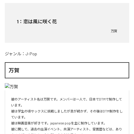
1
：
恋は風に咲く花
万賀
ジャンル：
J-Pop
万賀
彼のアーティスト名は万賀です。メンバーは一人で、日本でDTMで制作して
います。

彼は学生の頃サックスに挑戦しましたが息が続かず、その後はDTM制作をし
ています。

彼は映画音楽が好きです。japanese popを主に制作しています。

彼に関して、過去の出演イベント、共演アーティスト、受賞歴などは、あり