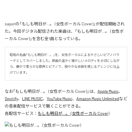
sayuriの「もしも明日が…。 (女性ボーカル Cover)」が配信開始され
た。今回デジタル配信された楽曲は、「もしも明日が…。 (女性ボ
ーカル Cover)」を含む全1曲となっている。
昭和の名曲「もしも明日が…。」を、女性ボーカルによるやさしいピアノバラ
ードとしてカバーしました。原曲の温かく懐かしいメロディを大切にしなが
ら、静かで柔らかな歌声とピアノで、穏やかな余韻を感じるアレンジに仕上
げています。
なお「
もしも明日が…。 (女性ボーカル Cover)
」は、
Apple Music
、
Spotify
、
LINE MUSIC
、
YouTube Music
、
Amazon Music Unlimited
など
の音楽配信サービスで聴くことができる。
各配信サービス：
もしも明日が…。 (女性ボーカル Cover)