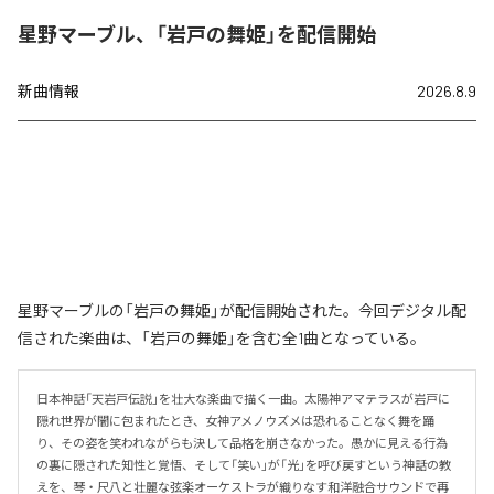
星野マーブル、「岩戸の舞姫」を配信開始
新曲情報
2026.8.9
星野マーブルの「岩戸の舞姫」が配信開始された。今回デジタル配
信された楽曲は、「岩戸の舞姫」を含む全1曲となっている。
日本神話「天岩戸伝説」を壮大な楽曲で描く一曲。太陽神アマテラスが岩戸に
隠れ世界が闇に包まれたとき、女神アメノウズメは恐れることなく舞を踊
り、その姿を笑われながらも決して品格を崩さなかった。愚かに見える行為
の裏に隠された知性と覚悟、そして「笑い」が「光」を呼び戻すという神話の教
えを、琴・尺八と壮麗な弦楽オーケストラが織りなす和洋融合サウンドで再