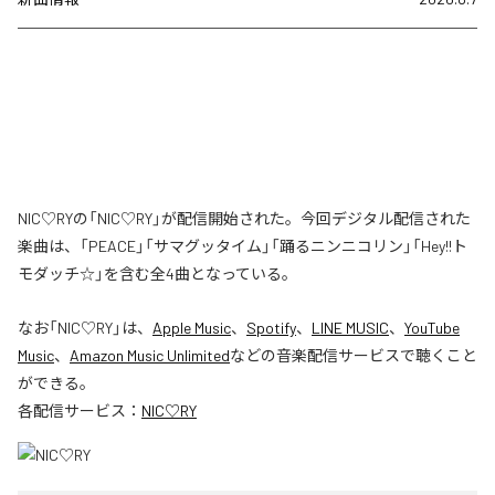
NIC♡RYの「NIC♡RY」が配信開始された。今回デジタル配信された
楽曲は、「PEACE」「サマグッタイム」「踊るニンニコリン」「Hey!!ト
モダッチ☆」を含む全4曲となっている。
なお「
NIC♡RY
」は、
Apple Music
、
Spotify
、
LINE MUSIC
、
YouTube
Music
、
Amazon Music Unlimited
などの音楽配信サービスで聴くこと
ができる。
各配信サービス：
NIC♡RY