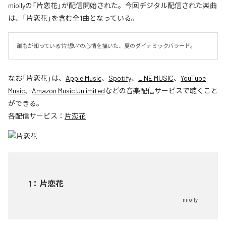
miollyの「片恋花」が配信開始された。今回デジタル配信された楽曲
は、「片恋花」を含む全1曲となっている。
誰もが知っている"片想い”の心情を描いた、夏のダイナミックバラード。
なお「
片恋花
」は、
Apple Music
、
Spotify
、
LINE MUSIC
、
YouTube
Music
、
Amazon Music Unlimited
などの音楽配信サービスで聴くこと
ができる。
各配信サービス：
片恋花
1
：
片恋花
miolly