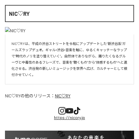
NIC♡RY
NIC♡RYは、平成の渋谷ストリートを令和にアップデートした“新渋谷系”ガ
ールズラップデュオ。ギャル×渋谷×音楽を軸に、ゆるくキャッチーなラップ
で“時代のノリを塗り替えていく”。自然体でありながら、踊りたくなるグル
ーヴと中毒性のあるフレーズで、音楽を“聴くもの”から“体感するもの”へと進
化させる。渋谷発の新しいミュージックを世界へ広げ、カルチャーとして根
付かせていく。
NIC♡RY
の他のリリース：
NIC♡RY
https://nicory.jp