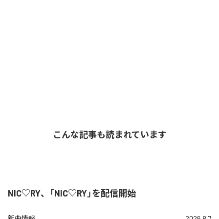
こんな記事も読まれています
NIC♡RY、「NIC♡RY」を配信開始
新曲情報
2026.8.7