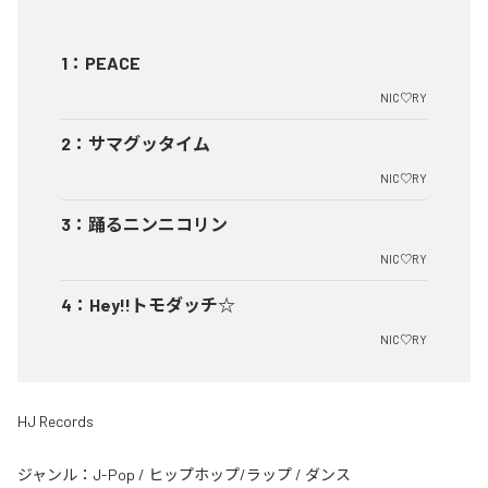
1
：
PEACE
NIC♡RY
2
：
サマグッタイム
NIC♡RY
3
：
踊るニンニコリン
NIC♡RY
4
：
Hey!!トモダッチ☆
NIC♡RY
HJ Records
ジャンル：
J-Pop
/
ヒップホップ/ラップ
/
ダンス