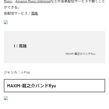
Music
、
Amazon Music Unlimited
などの音楽配信サービスで聴くこと
ができる。
各配信サービス：
孤独
1
：
孤独
MAXIM-龍之介バンドRyu
ジャンル：
J-Pop
MAXIM-龍之介バンドRyu