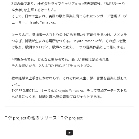
3児の母であり、株式会社ライフキャリアcircle代表取締役、「Bポジけーり
ん大学」を主宰するけーりん。

そして、日本で生まれ、英語の歌と洋楽に育てられたシンガー／音楽プロデ
ューサー、Hayato Yamaoka。

けーりんが、参加者一人ひとりの中にある想いや可能性を見つけ、人と人を
つなぎ、挑戦が生まれる場所をつくる。Hayato Yamaokaが、その想いを受
け取り、歌詞やメロディ、歌声へと変え、一つの音楽作品として形にする。

「何歳からでも、どんな立場からでも、新しい挑戦は始められる」

そんな想いから、2人はTKY PROJECTを立ち上げた。

歌の経験や上手さにかかわらず、それぞれの人生、夢、言葉を音楽に残して
いく。

TKY PROJECTは、けーりんとHayato Yamaoka、そして参加アーティストた
ちが共につくる、挑戦と再出発の音楽プロジェクトである。
TKY project
の他のリリース：
TKY project