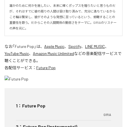
誰かのために何かを施したい、未来に輝くポップスを贈りたいと思うものだ
が、それはすでに彼の周りの人間は受け取り済みで、充分に満ちているから
こそ輪は繁栄し、彼がそのような発想に至っているという、俯瞰することの
重要性を歌う。だからこその人間関係の脆弱さをテーマに。GIRIAのリスナー
の声を元に。
なお「
Future Pop
」は、
Apple Music
、
Spotify
、
LINE MUSIC
、
YouTube Music
、
Amazon Music Unlimited
などの音楽配信サービスで
聴くことができる。
各配信サービス：
Future Pop
1
：
Future Pop
GIRIA
2
：
Future Pop (Instrumental)