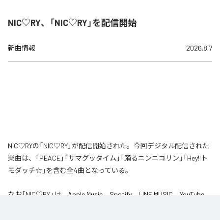
NIC♡RY、「NIC♡RY」を配信開始
新曲情報
2026.8.7
NIC♡RYの「NIC♡RY」が配信開始された。今回デジタル配信された
楽曲は、「PEACE」「サマグッタイム」「踊るニンニコリン」「Hey!!ト
モダッチ☆」を含む全4曲となっている。
なお「
NIC♡RY
」は、
Apple Music
、
Spotify
、
LINE MUSIC
、
YouTube
Music
、
Amazon Music Unlimited
などの音楽配信サービスで聴くこと
ができる。