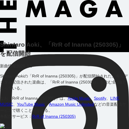
Shintaro Aoki、「RrR of Inanna (250305)」
を配信開始
新曲情報
2025.3.6
Shintaro Aokiの「RrR of Inanna (250305)」が配信開始された。今回デ
ジタル配信された楽曲は、「RrR of Inanna (250305)」を含む全1曲と
なっている。
なお「
RrR of Inanna (250305)
」は、
Apple Music
、
Spotify
、
LINE
MUSIC
、
YouTube Music
、
Amazon Music Unlimited
などの音楽配信サ
ービスで聴くことができる。
各配信サービス：
RrR of Inanna (250305)