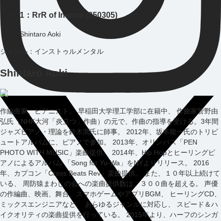
1
：
RrR of Inanna (250305)
Shintaro Aoki
ジャンル：
インストゥルメンタル
Shintaro Aoki
作編曲家、ピアニスト。 早稲田大学理工学部に在籍中、 作曲家菅野由
弘氏（NHK大河「炎立つ」作曲）の元で、作曲の指導を受ける。3年間
ジャズピアノ・理論を鈴木潤氏に師事。 2012年、坂本龍一氏のトリビ
ュートアルバムに、ピアノで参加。 2013年、オリンパス「PEN
PHOTO WITH MUSIC」楽曲提供。 2014年、Hip Hopとヒーリングピ
アノによるアルバム 「Song for Yu-Wa」をNYよりリリース。 2016
年、カプコン「Cross Beats Rev」楽曲提供。 また、１０年以上続けて
いる、 周防猿まわしの会への楽曲提供数は、３００曲を超える。 声優
の作編曲、映画、舞台、スマホゲームやアプリBGM、 ヒーリングCD、
ミックスエンジニアなど、 あらゆるジャンルに対応し、 スピード＆ハ
イクオリティの楽曲提供を行っている。 2015年より、ハーフのシンガ