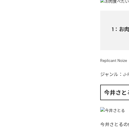
1
：
お
Replicant Noize
ジャンル：
J-
今井さと
今井さとる
の