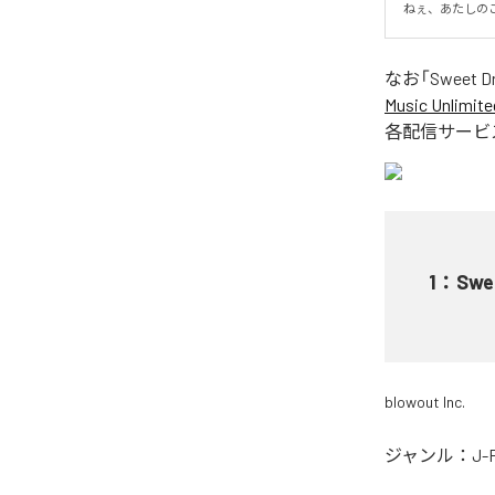
ねぇ、あたしの
なお「
Sweet D
Music Unlimite
各配信サービ
1
：
Swe
blowout Inc.
ジャンル：
J-