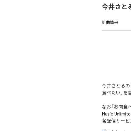
今井さと
新曲情報
今井さとるの
食べたい」を
なお「
お肉食
Music Unlimite
各配信サービ