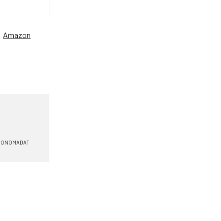
、
Amazon
ONOMADAT