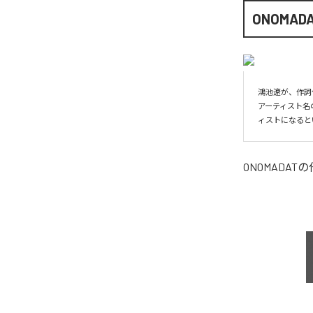
ONOMAD
鴻池遼が、作詞
アーティスト名の
ィストになると
ONOMADAT
の