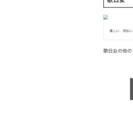
楽しい、切ない
歌日女
の他の