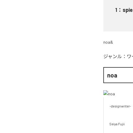
1
：
spi
noa&
ジャンル：
ワ
noa
-designwriter-

Seiya Fujii