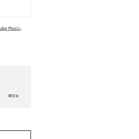
ube Music
、
歌日女