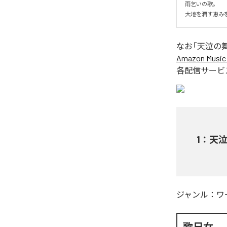
雨乞いの歌。

大地を潤す恵み
なお「
天泣の舞 (
Amazon Music 
各配信サービ
1
：
天泣の
ジャンル：
ワ
歌日女