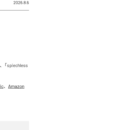
2026.8.6
piechless
ic
、
Amazon