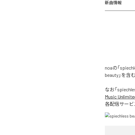
新曲情報
noaの「spie
beauty」を
なお「
spiechle
Music Unlimite
各配信サービ