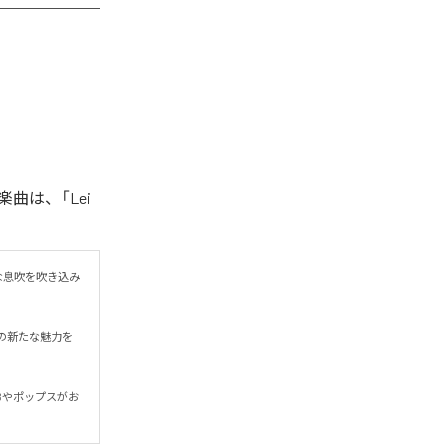
楽曲は、「Lei
たな息吹を吹き込み
の新たな魅力を
&Bやポップスがお