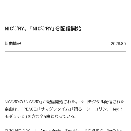
NIC♡RY、「NIC♡RY」を配信開始
新曲情報
2026.8.7
NIC♡RYの「NIC♡RY」が配信開始された。今回デジタル配信された
楽曲は、「PEACE」「サマグッタイム」「踊るニンニコリン」「Hey!!ト
モダッチ☆」を含む全4曲となっている。
なお「
NIC♡RY
」は、
Apple Music
、
Spotify
、
LINE MUSIC
、
YouTube