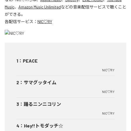
Music
、
Amazon Music Unlimited
などの音楽配信サービスで聴くこと
ができる。
各配信サービス：
NIC♡RY
1
：
PEACE
NIC♡RY
2
：
サマグッタイム
NIC♡RY
3
：
踊るニンニコリン
NIC♡RY
4
：
Hey!!トモダッチ☆