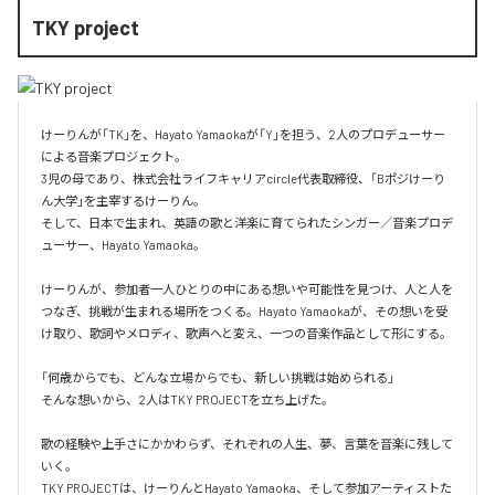
TKY project
けーりんが「TK」を、Hayato Yamaokaが「Y」を担う、2人のプロデューサー
による音楽プロジェクト。

3児の母であり、株式会社ライフキャリアcircle代表取締役、「Bポジけーり
ん大学」を主宰するけーりん。

そして、日本で生まれ、英語の歌と洋楽に育てられたシンガー／音楽プロデ
ューサー、Hayato Yamaoka。

けーりんが、参加者一人ひとりの中にある想いや可能性を見つけ、人と人を
つなぎ、挑戦が生まれる場所をつくる。Hayato Yamaokaが、その想いを受
け取り、歌詞やメロディ、歌声へと変え、一つの音楽作品として形にする。

「何歳からでも、どんな立場からでも、新しい挑戦は始められる」

そんな想いから、2人はTKY PROJECTを立ち上げた。

歌の経験や上手さにかかわらず、それぞれの人生、夢、言葉を音楽に残して
いく。

TKY PROJECTは、けーりんとHayato Yamaoka、そして参加アーティストた