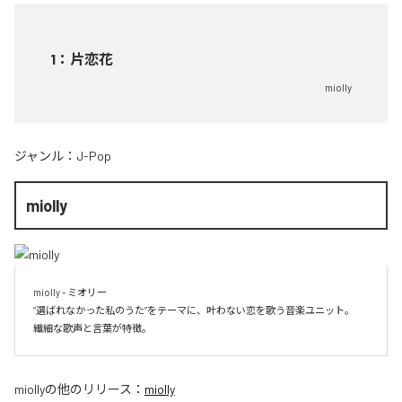
1
：
片恋花
miolly
ジャンル：
J-Pop
miolly
miolly - ミオリー

”選ばれなかった私のうた”をテーマに、叶わない恋を歌う音楽ユニット。

miolly
の他のリリース：
miolly