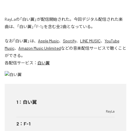
RayLaの「白い翼」が配信開始された。今回デジタル配信された楽
曲は、「白い翼」「F-1」を含む全2曲となっている。
なお「
白い翼
」は、
Apple Music
、
Spotify
、
LINE MUSIC
、
YouTube
Music
、
Amazon Music Unlimited
などの音楽配信サービスで聴くこと
ができる。
各配信サービス：
白い翼
1
：
白い翼
RayLa
2
：
F-1