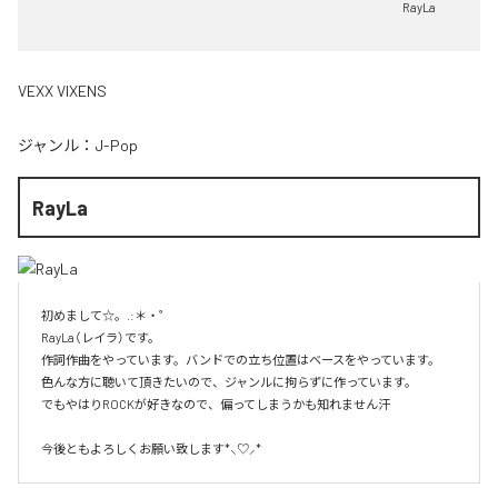
RayLa
VEXX VIXENS
ジャンル：
J-Pop
RayLa
初めまして☆。.:＊・゜

RayLa（レイラ）です。

作詞作曲をやっています。バンドでの立ち位置はベースをやっています。

色んな方に聴いて頂きたいので、ジャンルに拘らずに作っています。

でもやはりROCKが好きなので、偏ってしまうかも知れません汗

今後ともよろしくお願い致します*⸜♡⸝*