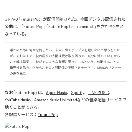
GIRIAの「Future Pop」が配信開始された。今回デジタル配信された
楽曲は、「Future Pop」「Future Pop (Instrumental)」を含む全2曲と
なっている。
誰かのために何かを施したい、未来に輝くポップスを贈りたいと思うものだ
が、それはすでに彼の周りの人間は受け取り済みで、充分に満ちているから
こそ輪は繁栄し、彼がそのような発想に至っているという、俯瞰することの
重要性を歌う。だからこその人間関係の脆弱さをテーマに。GIRIAのリスナー
の声を元に。
なお「
Future Pop
」は、
Apple Music
、
Spotify
、
LINE MUSIC
、
YouTube Music
、
Amazon Music Unlimited
などの音楽配信サービスで
聴くことができる。
各配信サービス：
Future Pop