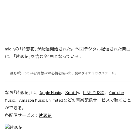
miollyの「片恋花」が配信開始された。今回デジタル配信された楽曲
は、「片恋花」を含む全1曲となっている。
誰もが知っている"片想い”の心情を描いた、夏のダイナミックバラード。
なお「
片恋花
」は、
Apple Music
、
Spotify
、
LINE MUSIC
、
YouTube
Music
、
Amazon Music Unlimited
などの音楽配信サービスで聴くこと
ができる。
各配信サービス：
片恋花