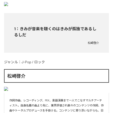
1
：
きみが音楽を聴くのはきみが孤独であるし
るしだ
松崎啓介
ジャンル：
J-Pop
/
ロック
松崎啓介
作詞作曲、レコーディング、MIX、楽器演奏まで一人でこなすマルチアーテ
ィスト。自身名義の曲より先に、業界評価され数々のコンテンツの作詞、作
曲やトータルプロデュースを手掛ける。コンテンツに寄り添いながらも、日