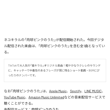
ネコキラルの「肉球ピンクのうた」が配信開始された。今回デジタ
ル配信された楽曲は、「肉球ピンクのうた」を含む全1曲となってい
る。
TikTokで大人気の「猫キラル」オリジナル楽曲！軽やかなウクレレのサウンド
に、キャッチーで中毒性のあるフレーズが耳に残るショート動画・BGMにぴ
ったりのナンバーです。
なお「
肉球ピンクのうた
」は、
Apple Music
、
Spotify
、
LINE MUSIC
、
YouTube Music
、
Amazon Music Unlimited
などの音楽配信サービスで
聴くことができる。
各配信サービス：
肉球ピンクのうた