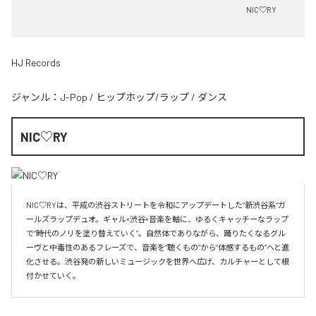
NIC♡RY
HJ Records
ジャンル：
J-Pop
/
ヒップホップ/ラップ
/
ダンス
NIC♡RY
NIC♡RYは、平成の渋谷ストリートを令和にアップデートした“新渋谷系”ガ
ールズラップデュオ。ギャル×渋谷×音楽を軸に、ゆるくキャッチーなラップ
で“時代のノリを塗り替えていく”。自然体でありながら、踊りたくなるグル
ーヴと中毒性のあるフレーズで、音楽を“聴くもの”から“体感するもの”へと進
化させる。渋谷発の新しいミュージックを世界へ広げ、カルチャーとして根
付かせていく。