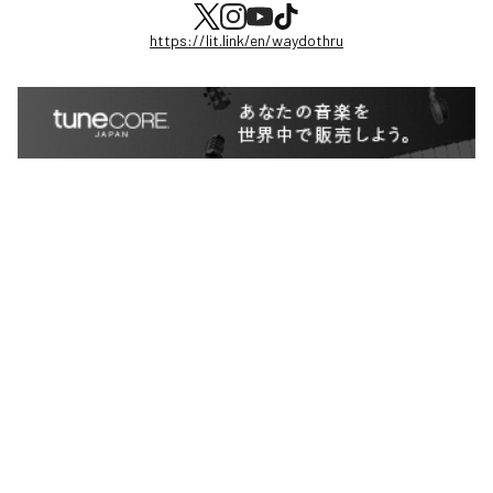
https://lit.link/en/waydothru