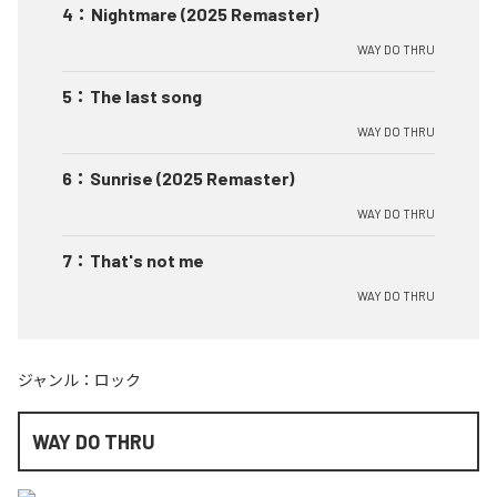
4
：
Nightmare (2025 Remaster)
WAY DO THRU
5
：
The last song
WAY DO THRU
6
：
Sunrise (2025 Remaster)
WAY DO THRU
7
：
That's not me
WAY DO THRU
ジャンル：
ロック
WAY DO THRU