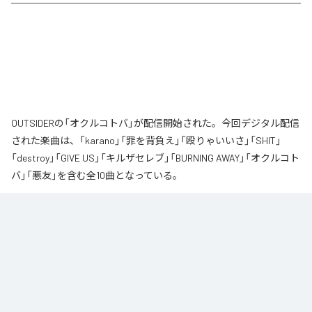
OUTSIDERの「オクルコトバ」が配信開始された。今回デジタル配信
された楽曲は、「karano」「罪を背負え」「殴りゃいいさ」「SHIT」
「destroy」「GIVE US」「キルザセレブ」「BURNING AWAY」「オクルコト
バ」「悪友」を含む全10曲となっている。
なお「
オクルコトバ
」は、
Apple Music
、
Spotify
、
LINE MUSIC
、
YouTube Music
、
Amazon Music Unlimited
などの音楽配信サービスで
聴くことができる。
各配信サービス：
オクルコトバ