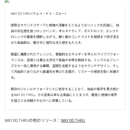
WAY DO THRU（ウェイ・ドゥ・スルー）

硬質なサウンドスケープと感情の深層をえぐるようなリリックを武器に、独
自の存在感を放つロックバンド。オルタナティブ、ポストロック、エレクト
ロニックの要素を横断しながら、静と動のコントラストを極限まで研ぎ澄ま
せた楽曲群は、聴き手に強烈な没入感をもたらす。

緻密に構築されたアレンジと、衝動的なエネルギーを孕んだライブパフォー
マンスは、音源とは異なる次元で楽曲の本質を解放する。ミニマルなフレー
ズから一気に爆発する展開、空間を支配するようなサウンドデザイン、そし
て内省的でありながら普遍性を帯びた言葉が、リスナーの感覚を鋭く刺激す
る。

既存のジャンルやフォーマットに依存することなく、独自の美学を貫き続け
るWAY DO THRU。その音楽は単なる楽曲にとどまらず、聴覚と感情の境界
を揺さぶる体験そのものへと昇華している。
WAY DO THRU
の他のリリース：
WAY DO THRU