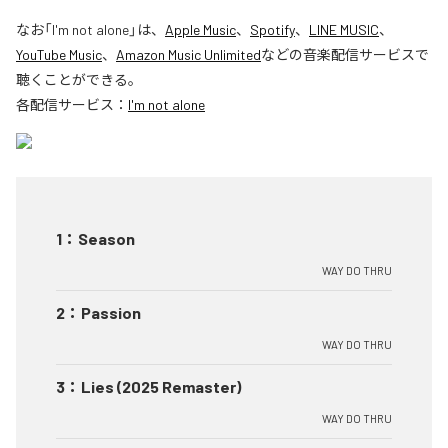
なお「
I'm not alone
」は、
Apple Music
、
Spotify
、
LINE MUSIC
、
YouTube Music
、
Amazon Music Unlimited
などの音楽配信サービスで
聴くことができる。
各配信サービス：
I'm not alone
1
：
Season
WAY DO THRU
2
：
Passion
WAY DO THRU
3
：
Lies (2025 Remaster)
WAY DO THRU