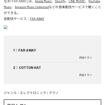
なお「
FAR AWAY
」は、
Apple Music
、
Spotify
、
LINE MUSIC
、
YouTube
Music
、
Amazon Music Unlimited
などの音楽配信サービスで聴くこと
ができる。
各配信サービス：
FAR AWAY
1
：
FAR AWAY
月谷トヲン
2
：
COTTON HAT
月谷トヲン
ジャンル：
エレクトロニック
/
テクノ