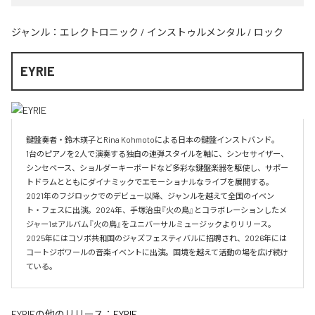
ジャンル：
エレクトロニック
/
インストゥルメンタル
/
ロック
EYRIE
鍵盤奏者・鈴木瑛子とRina Kohmotoによる日本の鍵盤インストバンド。

1台のピアノを2人で演奏する独自の連弾スタイルを軸に、シンセサイザー、
シンセベース、ショルダーキーボードなど多彩な鍵盤楽器を駆使し、サポー
トドラムとともにダイナミックでエモーショナルなライブを展開する。

2021年のフジロックでのデビュー以降、ジャンルを越えて全国のイベン
ト・フェスに出演。2024年、手塚治虫『火の鳥』とコラボレーションしたメ
ジャー1stアルバム『火の鳥』をユニバーサルミュージックよりリリース。

2025年にはコソボ共和国のジャズフェスティバルに招聘され、2026年には
コートジボワールの音楽イベントに出演。国境を越えて活動の場を広げ続け
ている。​
EYRIE
の他のリリース：
EYRIE