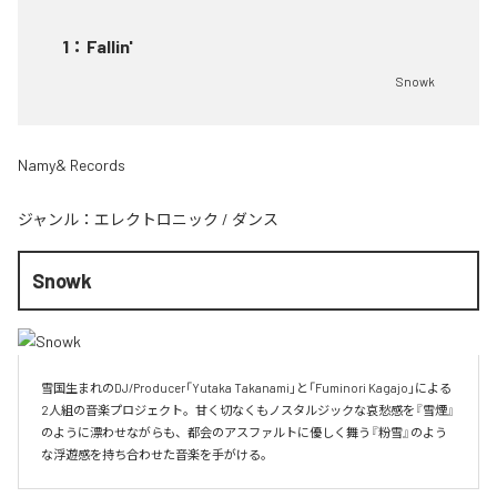
1
：
Fallin'
Snowk
Namy& Records
ジャンル：
エレクトロニック
/
ダンス
Snowk
雪国生まれのDJ/Producer「Yutaka Takanami」と「Fuminori Kagajo」による
2人組の音楽プロジェクト。甘く切なくもノスタルジックな哀愁感を『雪煙』
のように漂わせながらも、都会のアスファルトに優しく舞う『粉雪』のよう
な浮遊感を持ち合わせた音楽を手がける。