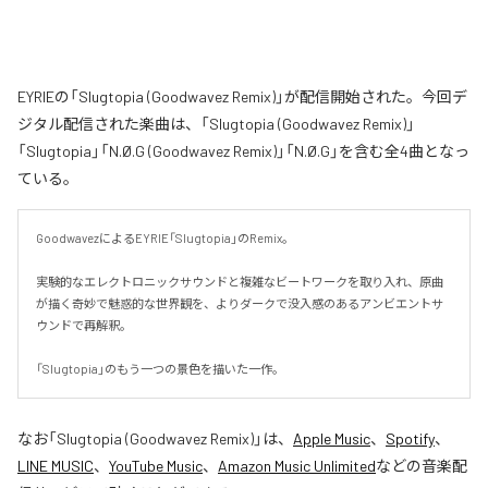
EYRIEの「Slugtopia (Goodwavez Remix)」が配信開始された。今回デ
ジタル配信された楽曲は、「Slugtopia (Goodwavez Remix)」
「Slugtopia」「N.Ø.G (Goodwavez Remix)」「N.Ø.G」を含む全4曲となっ
ている。
GoodwavezによるEYRIE「Slugtopia」のRemix。

実験的なエレクトロニックサウンドと複雑なビートワークを取り入れ、原曲
が描く奇妙で魅惑的な世界観を、よりダークで没入感のあるアンビエントサ
ウンドで再解釈。

「Slugtopia」のもう一つの景色を描いた一作。
なお「
Slugtopia (Goodwavez Remix)
」は、
Apple Music
、
Spotify
、
LINE MUSIC
、
YouTube Music
、
Amazon Music Unlimited
などの音楽配