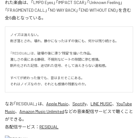
れた楽曲は、「LMPD Eyes」「IMPACT SCAR」「Unknown Feeling」
「FRAGMENTED CALL」「NO WAY BACK」「END WITHOUT END」を含む
全6曲となっている。
ノイズは消えない。

削ぎ落とされ、壊れ、静かになったはずの後にも、何かは残り続ける。

『RESIDUAL』は、破壊の後に漂う“残留”を描いた作品。

激しさの奥にある静寂、不規則なビートの隙間に滲む感情。

断片化された記憶、途切れた信号、そして消えきらない違和感。

すべてが終わった後でも、音はまだそこにある。

それはノイズなのか、それとも感情の残骸なのか。
なお「
RESIDUAL
」は、
Apple Music
、
Spotify
、
LINE MUSIC
、
YouTube
Music
、
Amazon Music Unlimited
などの音楽配信サービスで聴くこと
ができる。
各配信サービス：
RESIDUAL