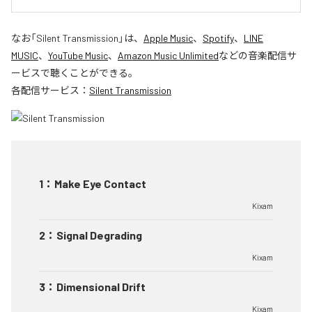
なお「
Silent Transmission
」は、
Apple Music
、
Spotify
、
LINE
MUSIC
、
YouTube Music
、
Amazon Music Unlimited
などの音楽配信サ
ービスで聴くことができる。
各配信サービス：
Silent Transmission
1
：
Make Eye Contact
Kixam
2
：
Signal Degrading
Kixam
3
：
Dimensional Drift
Kixam