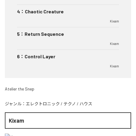
4
：
Chaotic Creature
Kixam
5
：
Return Sequence
Kixam
6
：
Control Layer
Kixam
Atelier the Snep
ジャンル：
エレクトロニック
/
テクノ
/
ハウス
Kixam