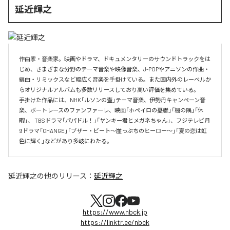
延近輝之
作曲家・音楽家。映画やドラマ、ドキュメンタリーのサウンドトラックをは
じめ、さまざまな分野のテーマ音楽や映像音楽、J-POPやアニソンの作曲・
編曲・リミックスなど幅広く音楽を手掛けている。また国内外のレーベルか
らオリジナルアルバムも多数リリースしており高い評価を集めている。

手掛けた作品には、NHK「ルソンの壷」テーマ音楽、伊勢丹キャンペーン音
楽、ボートレースのファンファーレ、映画「ホペイロの憂鬱」「棚の隅」「休
暇」、 TBSドラマ「パパドル！」「ヤンキー君とメガネちゃん」、フジテレビ月
9ドラマ「CHANGE」「ブザー・ビート～崖っぷちのヒーロー～」「夏の恋は虹
色に輝く」などがあり多岐にわたる。
延近輝之
の他のリリース：
延近輝之
https://www.nbck.jp
https://linktr.ee/nbck