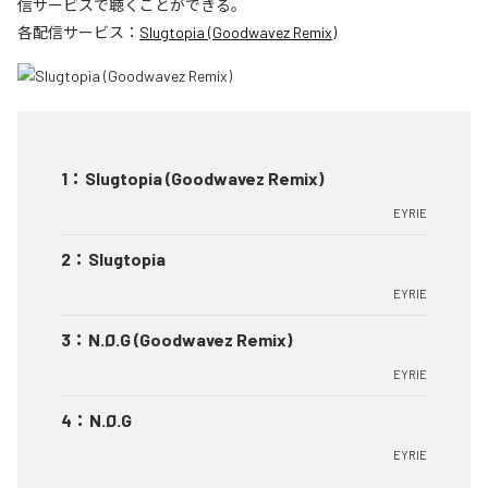
信サービスで聴くことができる。
各配信サービス：
Slugtopia (Goodwavez Remix)
1
：
Slugtopia (Goodwavez Remix)
EYRIE
2
：
Slugtopia
EYRIE
3
：
N.Ø.G (Goodwavez Remix)
EYRIE
4
：
N.Ø.G
EYRIE