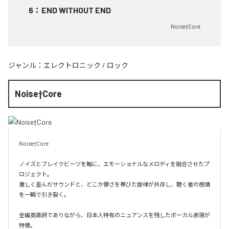
6
：
END WITHOUT END
Noise†Core
ジャンル：
エレクトロニック
/
ロック
Noise†Core
Noise†Core

ノイズとブレイクビーツを軸に、エモーショナルなメロディを融合させたプ
ロジェクト。

激しく歪んだサウンドと、どこか儚さを帯びた旋律が共存し、聴く者の感情
を一瞬で引き裂く。

全編英語詞でありながら、日本人特有のニュアンスを残したボーカル表現が
特徴。
