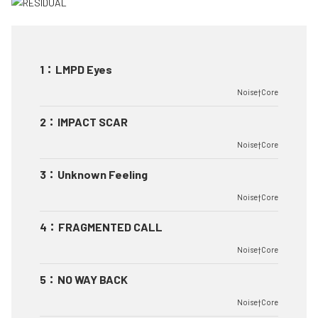
1
：
LMPD Eyes
Noise†Core
2
：
IMPACT SCAR
Noise†Core
3
：
Unknown Feeling
Noise†Core
4
：
FRAGMENTED CALL
Noise†Core
5
：
NO WAY BACK
Noise†Core