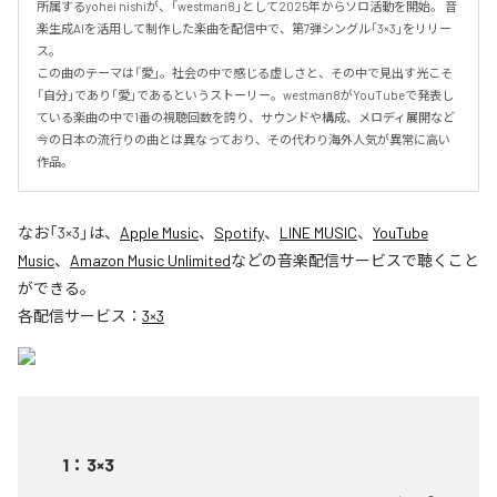
所属するyohei nishiが、「westman8」として2025年からソロ活動を開始。 音
楽生成AIを活用して制作した楽曲を配信中で、第7弾シングル「3×3」をリリー
ス。

この曲のテーマは「愛」。社会の中で感じる虚しさと、その中で見出す光こそ
「自分」であり「愛」であるというストーリー。westman8がYouTubeで発表し
ている楽曲の中で1番の視聴回数を誇り、サウンドや構成、メロディ展開など
今の日本の流行りの曲とは異なっており、その代わり海外人気が異常に高い
作品。
なお「
3×3
」は、
Apple Music
、
Spotify
、
LINE MUSIC
、
YouTube
Music
、
Amazon Music Unlimited
などの音楽配信サービスで聴くこと
ができる。
各配信サービス：
3×3
1
：
3×3