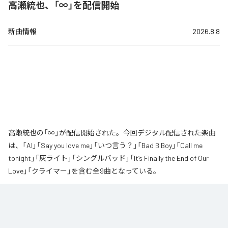
高瀬統也、「∞」を配信開始
新曲情報
2026.8.8
高瀬統也の「∞」が配信開始された。今回デジタル配信された楽曲
は、「AI」「Say you love me」「いつ言う？」「Bad B Boy」「Call me
tonight」「灰ライト」「シングルバッド」「It’s Finally the End of Our
Love」「クライマー」を含む全9曲となっている。
なお「
∞
」は、
Apple Music
、
Spotify
、
LINE MUSIC
、
YouTube Music
、
Amazon Music Unlimited
などの音楽配信サービスで聴くことができ
る。