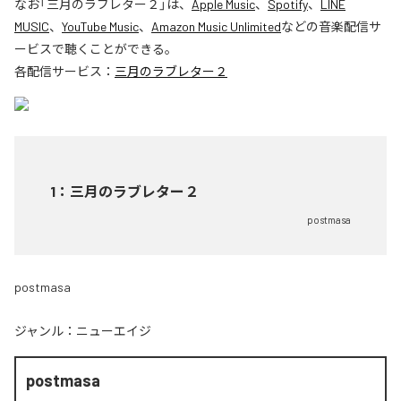
なお「
三月のラブレター２
」は、
Apple Music
、
Spotify
、
LINE
MUSIC
、
YouTube Music
、
Amazon Music Unlimited
などの音楽配信サ
ービスで聴くことができる。
各配信サービス：
三月のラブレター２
1
：
三月のラブレター２
postmasa
postmasa
ジャンル：
ニューエイジ
postmasa