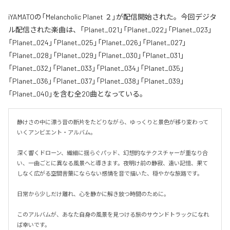
iYAMATOの「Melancholic Planet ２」が配信開始された。今回デジタ
ル配信された楽曲は、「Planet_021」「Planet_022」「Planet_023」
「Planet_024」「Planet_025」「Planet_026」「Planet_027」
「Planet_028」「Planet_029」「Planet_030」「Planet_031」
「Planet_032」「Planet_033」「Planet_034」「Planet_035」
「Planet_036」「Planet_037」「Planet_038」「Planet_039」
「Planet_040」を含む全20曲となっている。
静けさの中に漂う音の断片をたどりながら、ゆっくりと景色が移り変わって
いくアンビエント・アルバム。

深く響くドローン、繊細に揺らぐパッド、幻想的なテクスチャーが重なり合
い、一曲ごとに異なる風景へと導きます。夜明け前の静寂、遠い記憶、果て
しなく広がる空間――言葉にならない感情を音で描いた、穏やかな旅路です。

日常から少しだけ離れ、心を静かに解き放つ時間のために。

このアルバムが、あなた自身の風景を見つける旅のサウンドトラックになれ
ば幸いです。