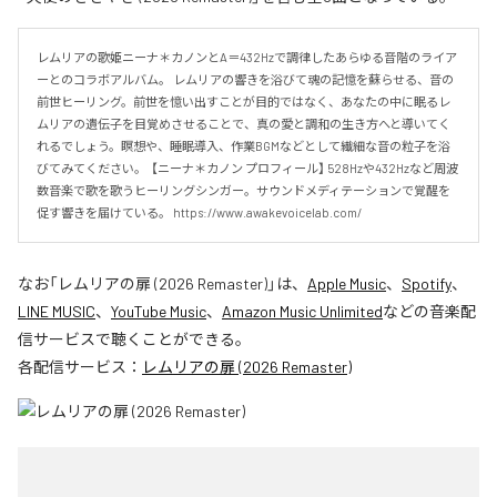
レムリアの歌姫ニーナ＊カノンとA＝432Hzで調律したあらゆる音階のライア
ーとのコラボアルバム。 レムリアの響きを浴びて魂の記憶を蘇らせる、音の
前世ヒーリング。前世を憶い出すことが目的ではなく、あなたの中に眠るレ
ムリアの遺伝子を目覚めさせることで、真の愛と調和の生き方へと導いてく
れるでしょう。瞑想や、睡眠導入、作業BGMなどとして繊細な音の粒子を浴
びてみてください。  【ニーナ＊カノン プロフィール】 528Hzや432Hzなど周波
数音楽で歌を歌うヒーリングシンガー。サウンドメディテーションで覚醒を
促す響きを届けている。 https://www.awakevoicelab.com/
なお「
レムリアの扉 (2026 Remaster)
」は、
Apple Music
、
Spotify
、
LINE MUSIC
、
YouTube Music
、
Amazon Music Unlimited
などの音楽配
信サービスで聴くことができる。
各配信サービス：
レムリアの扉 (2026 Remaster)