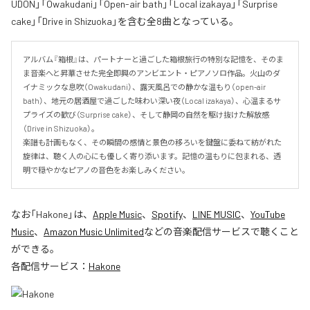
UDON」「Owakudani」「Open-air bath」「Local izakaya」「Surprise
cake」「Drive in Shizuoka」を含む全8曲となっている。
アルバム『箱根』は、パートナーと過ごした箱根旅行の特別な記憶を、そのま
ま音楽へと昇華させた完全即興のアンビエント・ピアノソロ作品。火山のダ
イナミックな息吹（Owakudani）、露天風呂での静かな温もり（open-air 
bath）、地元の居酒屋で過ごした味わい深い夜（Local izakaya）、心温まるサ
プライズの歓び（Surprise cake）、そして静岡の自然を駆け抜けた解放感
（Drive in Shizuoka）。

楽譜も計画もなく、その瞬間の感情と景色の移ろいを鍵盤に委ねて紡がれた
旋律は、聴く人の心にも優しく寄り添います。記憶の温もりに包まれる、透
明で穏やかなピアノの音色をお楽しみください。
なお「
Hakone
」は、
Apple Music
、
Spotify
、
LINE MUSIC
、
YouTube
Music
、
Amazon Music Unlimited
などの音楽配信サービスで聴くこと
ができる。
各配信サービス：
Hakone