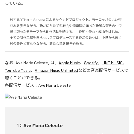
っている。
旅するDTMer  t- Sanada によるサウンドプロジェクト。ヨーロッパの古い街
並みを歩きながら、静かにたたずむ教会や修道院に満ちた静謐な響きの中で
感じ取ったモチーフから創作活動を続ける。　作詞・作曲・編曲をはじめ、
全ての制作工程を自らセルフプロデュースする作品の数々は、中世から続く
旅の景色と重なりながら、新たな章を描き始める。
なお「
Ave Maria Celeste
」は、
Apple Music
、
Spotify
、
LINE MUSIC
、
YouTube Music
、
Amazon Music Unlimited
などの音楽配信サービスで
聴くことができる。
各配信サービス：
Ave Maria Celeste
1
：
Ave Maria Celeste