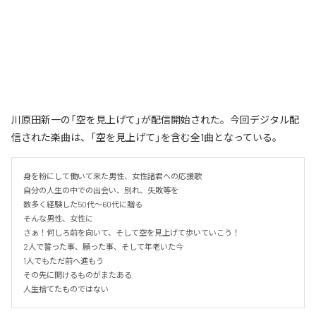
川原田新一の「空を見上げて」が配信開始された。今回デジタル配
信された楽曲は、「空を見上げて」を含む全1曲となっている。
身を粉にして働いて来た男性、女性諸君への応援歌

自分の人生の中での出会い、別れ、失敗等を

数多く経験した50代〜60代に贈る

そんな男性、女性に

さぁ！何しろ前を向いて、そして空を見上げて歩いていこう！

2人で誓った事、願った事、そして年老いた今

1人でもただ前へ進もう

その先に開けるものがまたある

人生捨てたものではない