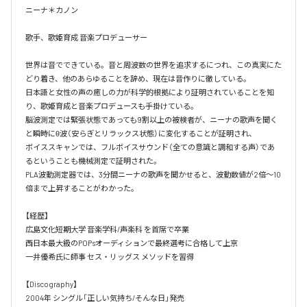
ニーナ＊カノン

歌手、歌姫育成 音楽プロデューサー

世界は音でできている。音と周波数の世界を追求するにつれ、この真実にた
どり着き、他のあらゆることを辞め、現在は音作りに徹している。

日本語と女性の声の癒しの力が科学的根拠により証明されていることを知
り、歌姫育成と音楽プロデュースも手掛けている。

脳波測定では緊張状態であっても9割以上の被検者が、ニーナの歌声を聞く
と瞬時にθ波（安らぎとリラックス状態）に変化することが証明され、

ボイススキャンでは、フルボイスサウンド（全ての意識と調和する声）であ
るということも機械測定で証明された。

PLA波動測定器では、3分間ニーナの歌声を聞かせると、波動数値が2倍～10
倍まで上昇することがわかった。

【経歴】

広島文化短期大学 音楽学科/声楽科 を首席で卒業 

西日本最大級のPOPsオーディションで最終選考に合格して上京

一井優希氏に師事 セス・リッグス メソッドを習得

【Discography】

2004年 シングル「正しい気持ち/そんな日」発売
