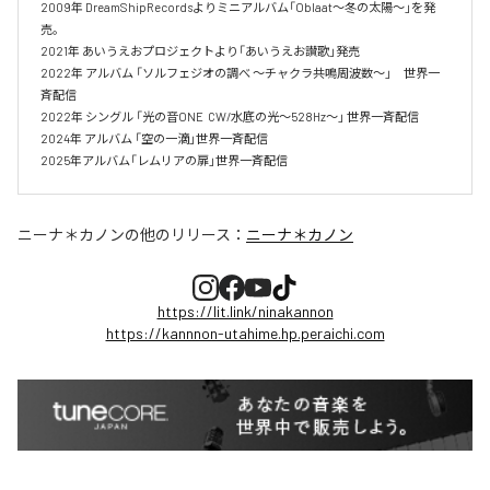
2009年 DreamShipRecordsよりミニアルバム「Oblaat～冬の太陽～」を発
売。

2021年 あいうえおプロジェクトより「あいうえお讃歌」発売

2022年 アルバム 「ソルフェジオの調べ ～チャクラ共鳴周波数～」　世界一
斉配信

2022年 シングル 「光の音ONE  CW/水底の光～528Hz～」 世界一斉配信 

2024年 アルバム 「空の一滴」世界一斉配信　

2025年アルバム「レムリアの扉」世界一斉配信
ニーナ＊カノン
の他のリリース：
ニーナ＊カノン
https://lit.link/ninakannon
https://kannnon-utahime.hp.peraichi.com