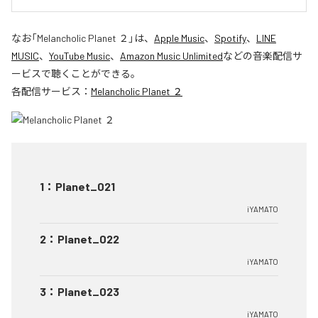
なお「
Melancholic Planet ２
」は、
Apple Music
、
Spotify
、
LINE
MUSIC
、
YouTube Music
、
Amazon Music Unlimited
などの音楽配信サ
ービスで聴くことができる。
各配信サービス：
Melancholic Planet ２
1
：
Planet_021
iYAMATO
2
：
Planet_022
iYAMATO
3
：
Planet_023
iYAMATO