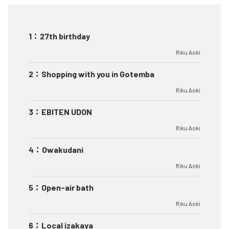
1
：
27th birthday
Riku Aoki
2
：
Shopping with you in Gotemba
Riku Aoki
3
：
EBITEN UDON
Riku Aoki
4
：
Owakudani
Riku Aoki
5
：
Open-air bath
Riku Aoki
6
：
Local izakaya