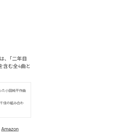
は、「二年目
e)」を含む全4曲と
った小田純平作曲
岡千佳の組み合わ
、
Amazon