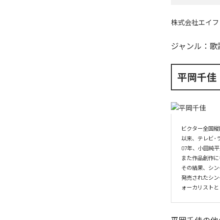
株式会社エイフ
ジャンル：
歌
平岡千佳
ビクター全国縦断
以来、テレビ･
07年、小田純
また作品創作に
その結果、シン
発売されたシン
ォーカリストと