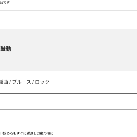
作品です
き鼓動
謡曲
/
ブルース
/
ロック
N
ド始めるもすぐに脱退し21歳の頃に
