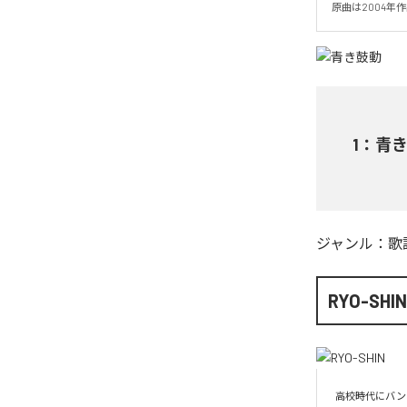
原曲は2004年
1
：
青
ジャンル：
歌
RYO-SHI
高校時代にバン