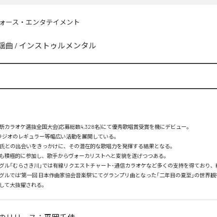
ォース・エンタテイメント
謡曲
/
インストゥルメンタル
カラオケ選抜全国大会(応募総数4,328名)にて優秀歌唱賞受賞を機にデビュー。

ラジオのレギュラー等幅広い活動を展開している。

平氏との出会いをきっかけに、その潜在的な歌唱力を発揮する結果となる。

も積極的に参加し、歌手からヴォーカリストへと変貌を遂げつつある。

グル「むらさき川」では有線リクエストチャート･通信カラオケなど多くの支持を得ており、続
グルでは"第一回 日本作曲家協会音楽祭"にてグランプリ曲となった「二年目の夏至」の世界
して大抜擢される。