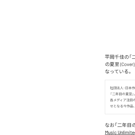
平岡千佳の「
の夏至 (Cover
なっている。
社団法人･日本
『二年目の夏至』
各メディア注目
せとなる今作品
なお「
二年目
Music Unlimite