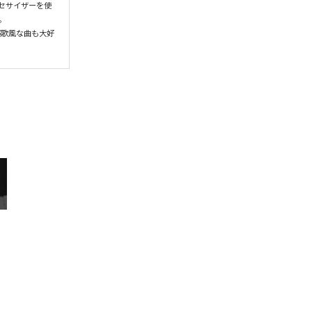
ンセサイザーを使
。

演歌風な曲も大好