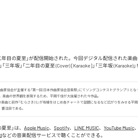
二年目の夏至」が配信開始された。今回デジタル配信された楽曲
)」「三年坂」「二年目の夏至 (Cover) [Karaoke]」「三年坂 (Karaok
作曲家協会が主催する「第一回 日本作曲家協会音楽祭」にてソングコンテストグランプリとな
。楽曲の世界観を表現するため、平岡千佳が大抜擢された今作品。

の楽曲と前作『むらさき川』が有線をはじめ各チャートで話題になるなど広がりをみせる平
、要注目である。
の夏至
」は、
Apple Music
、
Spotify
、
LINE MUSIC
、
YouTube Music
d
などの音楽配信サービスで聴くことができる。