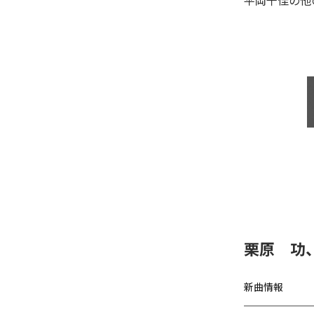
平岡千佳
の他
栗原 功
新曲情報