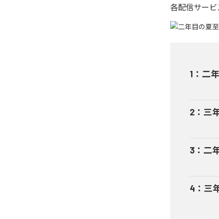
各配信サービ
1
：
二年
2
：
三
3
：
二年目
4
：
三年