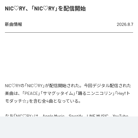
NIC♡RY、「NIC♡RY」を配信開始
新曲情報
2026.8.7
NIC♡RYの「NIC♡RY」が配信開始された。今回デジタル配信された
楽曲は、「PEACE」「サマグッタイム」「踊るニンニコリン」「Hey!!ト
モダッチ☆」を含む全4曲となっている。
なお「
NIC♡RY
」は、
Apple Music
、
Spotify
、
LINE MUSIC
、
YouTube
Music
、
Amazon Music Unlimited
などの音楽配信サービスで聴くこと
ができる。