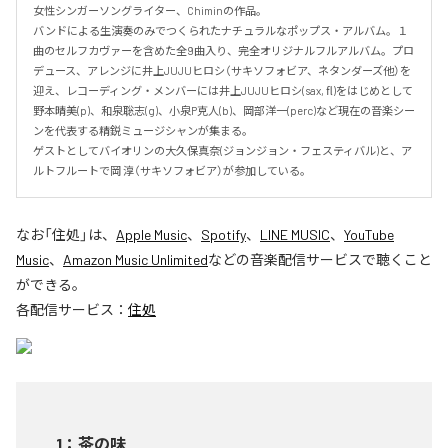
女性シンガーソングライター、Chiminの作品。

バンドによる生演奏のみでつくられたナチュラルなポップス・アルバム。１
曲のセルフカヴァーを含めた全9曲入り、完全オリジナルフルアルバム。プロ
デュース、アレンジに井上JUJUヒロシ（サキソフォビア、ネタンダーズ他）を
迎え、レコーディング・メンバーには井上JUJUヒロシ(sax, ﬂ)をはじめとして
野本晴美(p)、和泉聡志(g)、小泉P克人(b)、岡部洋一(perc)など現在の音楽シー
ンを代表する精鋭ミュージシャンが集まる。

ゲストとしてバイオリンの大久保真奈(ジョンジョン・フェスティバル)と、ア
ルトフルートで岡 淳（サキソフォビア）が参加している。
なお「
住処
」は、
Apple Music
、
Spotify
、
LINE MUSIC
、
YouTube
Music
、
Amazon Music Unlimited
などの音楽配信サービスで聴くこと
ができる。
各配信サービス：
住処
1
：
茶の味