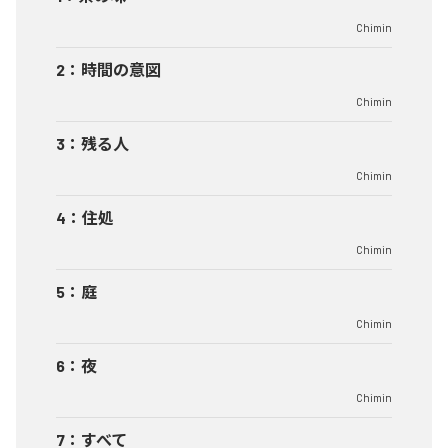
Chimin
2
：
時間の意図
Chimin
3
：
残る人
Chimin
4
：
住処
Chimin
5
：
庭
Chimin
6
：
夜
Chimin
7
：
すべて