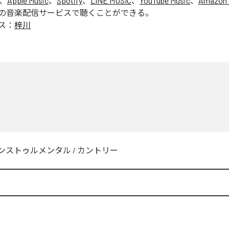
は、
Apple Music
、
Spotify
、
LINE MUSIC
、
YouTube Music
、
Amazon 
の音楽配信サービスで聴くことができる。
ス：
梓川
川
ンストゥルメンタル
/
カントリー