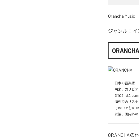
Orancha Music
ジャンル：
イ
ORANCH
日本の音楽家

南米、カリビア
音楽2nd Albu
海外でのリスナー
その中でも"KUR
以後、国内外の
ORANCHA
の