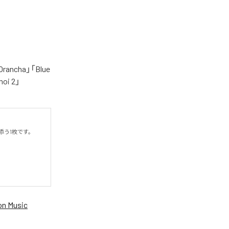
cha」「Blue
oi 2」
う1枚です。

n Music