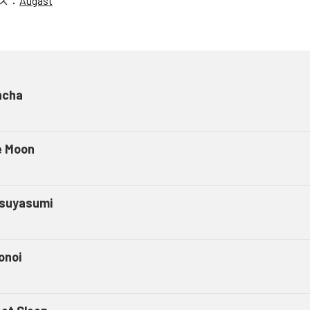
ス：
Augast
ncha
e Moon
suyasumi
onoi