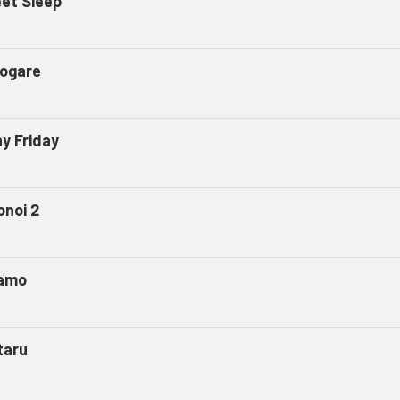
et Sleep
ogare
ny Friday
onoi 2
amo
taru