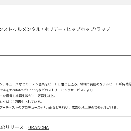
ンストゥルメンタル
/
ホリデー
/
ヒップホップ/ラップ
A
ン、キューバ などのラテン音楽をビートに落とし込み、繊細で綺麗めなチルビートが特徴的。
mである"Mentatea"がSpotifyなどのストリーミングサービスにより

を獲得し総再生数が500万再生以上。

UMI"は120万再生されている。

アーティストのプロデュースやRemixなどを行い、広告や地上波の音楽も手がける。
他のリリース：
ORANCHA