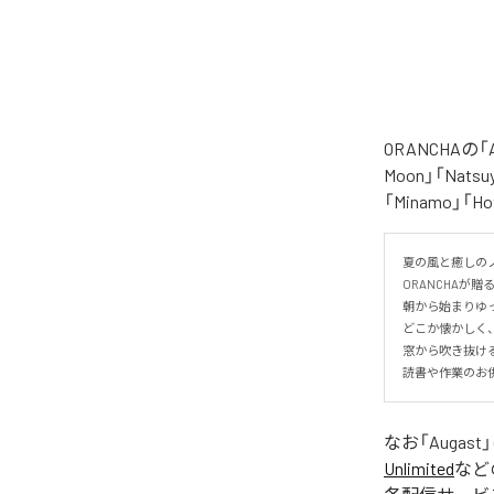
ORANCHAの
Moon」「Natsuy
「Minamo」
夏の風と癒しのノ
ORANCHAが贈
朝から始まりゆっ
どこか懐かしく
窓から吹き抜け
読書や作業のお
なお「
Augast
Unlimited
など