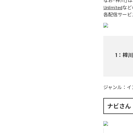
なお「
梓川
」
Unlimited
など
各配信サービ
1
：
梓
ジャンル：
イ
ナビさん