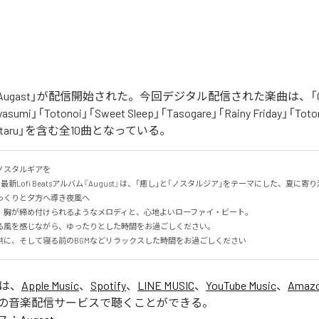
「Augast」が配信開始された。今回デジタル配信された楽曲は、「Oran
asumi」「Totonoi」「Sweet Sleep」「Tasogare」「Rainy Friday」「Toton
「Hotaru」を含む全10曲となっている。
スタルギアを

る最新Lofi Beatsアルバム『August』は、「癒し」と「ノスタルジア」をテーマにした、夏に寄り添
くりと夕方へ導き夜風へ

、胸が締め付けられるようなメロディと、心地よいローファイ・ビート。

る風を感じながら、ゆったりとした時間をお過ごしください。

供に、そして寝る前のBGMなどリラックスした時間をお過ごしください
」は、
Apple Music
、
Spotify
、
LINE MUSIC
、
YouTube Music
、
Amazo
の音楽配信サービスで聴くことができる。