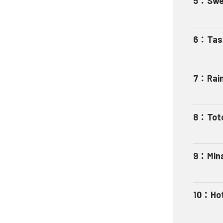
5
：
Swe
6
：
Tas
7
：
Rai
8
：
Tot
9
：
Min
10
：
Ho