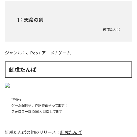
1
：
天命の剣
紅戌たんぱ
ジャンル：
J-Pop
/
アニメ
/
ゲーム
紅戌たんぱ
17Vliver

ゲーム配信や、作詞作曲やってます！

フォロワー数1000人目指してます！
紅戌たんぱ
の他のリリース：
紅戌たんぱ