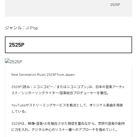
2525P
ジャンル：
J-Pop
2525P
Next Generation Music 2525P from Japan.

2525P（読み：ニコニコピー／またはニコニコプン」は、日本の音楽アーティ
スト／シンガーソングライター/音楽総合プロデューサーを兼任。

YouTubeやストリーミングサービスを拠点として、オリジナル楽曲を発表
している。

2525Pは、映像×音楽×AIを融合させた発信を重ねながら、次世代音楽の創作
に力を入れ、デジタル中心のリスナー層へのアプローチを強めていく。
