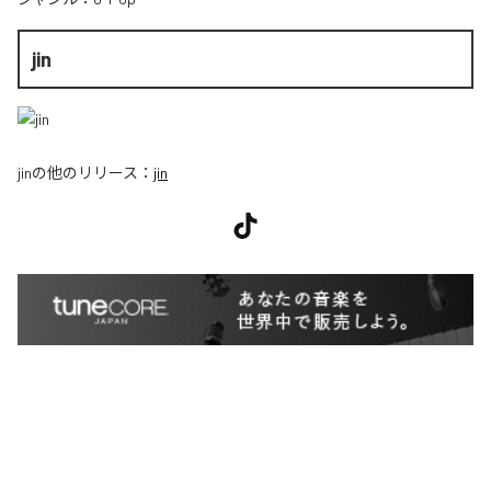
jin
jin
の他のリリース：
jin