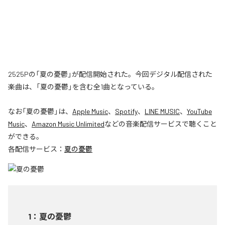
2525Pの「夏の憂鬱」が配信開始された。今回デジタル配信された
楽曲は、「夏の憂鬱」を含む全1曲となっている。
なお「
夏の憂鬱
」は、
Apple Music
、
Spotify
、
LINE MUSIC
、
YouTube
Music
、
Amazon Music Unlimited
などの音楽配信サービスで聴くこと
ができる。
各配信サービス：
夏の憂鬱
1
：
夏の憂鬱