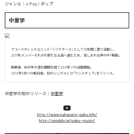
ジャンル：
J-Pop
/
ポップ
中里学
アコースティックユニット『ソフトケース』として10年間に渡り活動し、

2011年メンバーそれぞれ新たなる道へ進むため、惜しまれる声の中「解散」

解散後、約半年の潜伏期間を経て2011年ソロ活動開始。

2012年3月ソロ転向後、初のシングルＣＤ「ワンステップ」をリリース。
中里学
の他のリリース：
中里学
http://www.nakazato-gaku.info/
http://ameblo.jp/gaku--music/