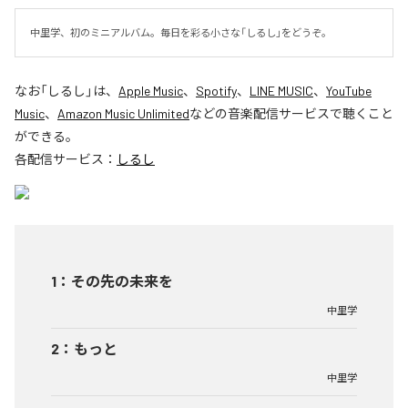
中里学、初のミニアルバム。毎日を彩る小さな「しるし」をどうぞ。
なお「
しるし
」は、
Apple Music
、
Spotify
、
LINE MUSIC
、
YouTube
Music
、
Amazon Music Unlimited
などの音楽配信サービスで聴くこと
ができる。
各配信サービス：
しるし
1
：
その先の未来を
中里学
2
：
もっと
中里学