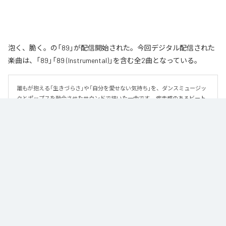
泡く、脆く。の「89」が配信開始された。今回デジタル配信された
楽曲は、「89」「89 (Instrumental)」を含む全2曲となっている。
誰もが抱える「生きづらさ」や「自分を愛せない気持ち」を、ダンスミュージッ
クとポップスを融合させたサウンドで描いた一曲です。 疾走感のあるビート
と繊細な歌詞が交差し、苦しさの中にも小さな希望を見つけ出していく。 「味
方だよ」というメッセージが、心にそっと寄り添う作品です。
なお「
89
」は、
Apple Music
、
Spotify
、
LINE MUSIC
、
YouTube Music
、
Amazon Music Unlimited
などの音楽配信サービスで聴くことができ
る。
各配信サービス：
89