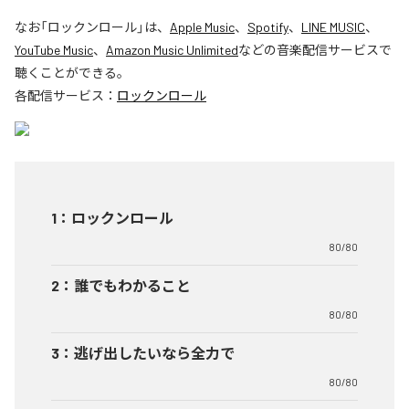
なお「
ロックンロール
」は、
Apple Music
、
Spotify
、
LINE MUSIC
、
YouTube Music
、
Amazon Music Unlimited
などの音楽配信サービスで
聴くことができる。
各配信サービス：
ロックンロール
1
：
ロックンロール
80/80
2
：
誰でもわかること
80/80
3
：
逃げ出したいなら全力で
80/80