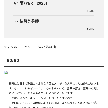
4
：
雨 (VER．2025)
80/80
5
：
桜舞う季節
80/80
ジャンル：
ロック
/
J-Pop
/
歌謡曲
80/80
根底には日本の歌謡曲のような言葉とメロディを大事にした曲作りがありま
す。そこにエレキギターのリフを絡ませていく。言葉の響き、言葉から受け
るインパクト、そんなものを届けられたらと思います。

　とはいいつつ、ギターインストも作ったりするので・・・

　楽曲のジャンルその時期によってはコロコロと変わることがありますが、
基本的にはロック、ＰＯＰな感じです。
