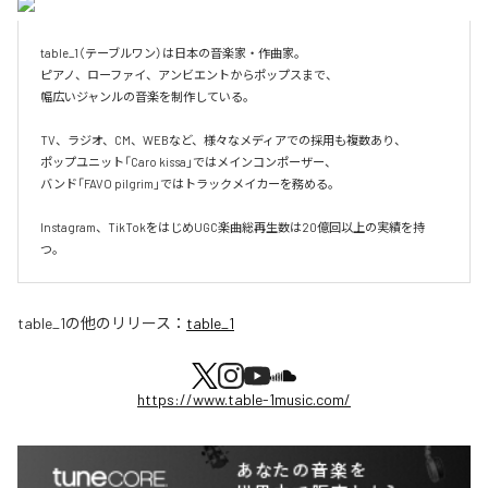
table_1（テーブルワン）は日本の音楽家・作曲家。

ピアノ、ローファイ、アンビエントからポップスまで、  

幅広いジャンルの音楽を制作している。

TV、ラジオ、CM、WEBなど、様々なメディアでの採用も複数あり、  

ポップユニット「Caro kissa」ではメインコンポーザー、  

バンド「FAVO pilgrim」ではトラックメイカーを務める。

Instagram、TikTokをはじめUGC楽曲総再生数は20億回以上の実績を持
つ。
table_1
の他のリリース：
table_1
https://www.table-1music.com/