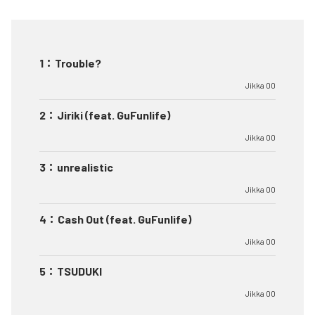
1
：
Trouble?
Jikka 00
2
：
Jiriki (feat. GuFunlife)
Jikka 00
3
：
unrealistic
Jikka 00
4
：
Cash Out (feat. GuFunlife)
Jikka 00
5
：
TSUDUKI
Jikka 00