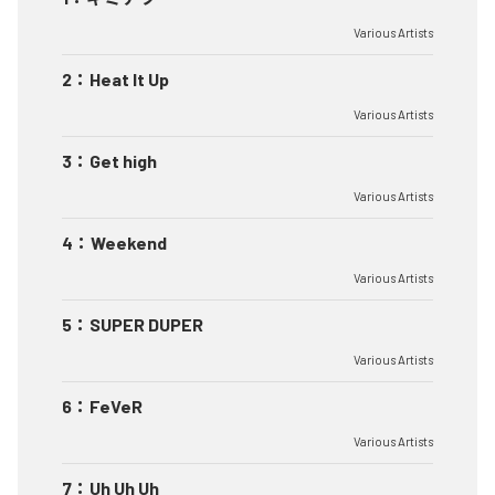
Various Artists
2
：
Heat It Up
Various Artists
3
：
Get high
Various Artists
4
：
Weekend
Various Artists
5
：
SUPER DUPER
Various Artists
6
：
FeVeR
Various Artists
7
：
Uh Uh Uh