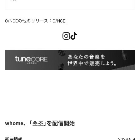
O/NCE
の他のリリース：
O/NCE
whome、「초조」を配信開始
新曲情報
2026.8.9