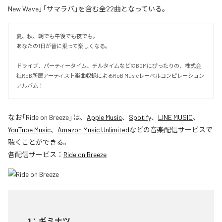
New Wave」「サマラバ」を含む全22曲となっている。
夏、秋、朝でも午後でも夜でも。

あなたの1日が音に乗って楽しくなる。

ドライブ、パーティータイム、チルタイムなどのBGMにぴったりの、株式会
社RoB所属アーティスト楽曲収録によるRoB Musicレーベルコンピレーション
アルバム！
なお「
Ride on Breeze
」は、
Apple Music
、
Spotify
、
LINE MUSIC
、
YouTube Music
、
Amazon Music Unlimited
などの音楽配信サービスで
聴くことができる。
各配信サービス：
Ride on Breeze
1
：
ギミナツ