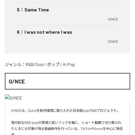
5
：
Same Time
O/NCE
6
：
I was not where I was
O/NCE
ジャンル：
R&B/Soul
/
ポップ
/
K-Pop
O/NCE
O/NCEは、Sunoを制作環境に取り入れた日本語pop/R&Bプロジェクト。

現代的なR&B-popの質感と短いフックを軸に、ショート動画で切り取られ
たときにも印象が残る楽曲制作を行っている。TikTokやSunoを中心に発信