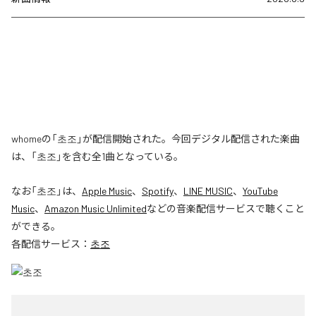
whomeの「초조」が配信開始された。今回デジタル配信された楽曲
は、「초조」を含む全1曲となっている。
なお「
초조
」は、
Apple Music
、
Spotify
、
LINE MUSIC
、
YouTube
Music
、
Amazon Music Unlimited
などの音楽配信サービスで聴くこと
ができる。
各配信サービス：
초조