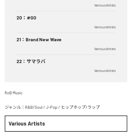
Various Artists
20
：
#GO
Various Artists
21
：
Brand New Wave
Various Artists
22
：
サマラバ
Various Artists
RoB Music
ジャンル：
R&B/Soul
/
J-Pop
/
ヒップホップ/ラップ
Various Artists