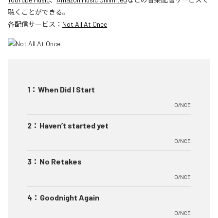
聴くことができる。
各配信サービス：
Not All At Once
1
：
When Did I Start
O/NCE
2
：
Haven’t started yet
O/NCE
3
：
No Retakes
O/NCE
4
：
Goodnight Again
O/NCE