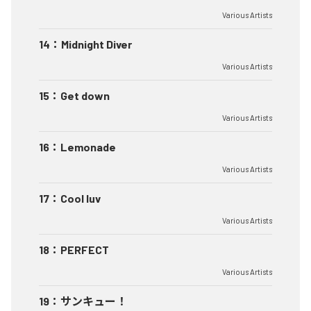
Various Artists
14
：
Midnight Diver
Various Artists
15
：
Get down
Various Artists
16
：
Lemonade
Various Artists
17
：
Cool luv
Various Artists
18
：
PERFECT
Various Artists
19
：
サンキュー！