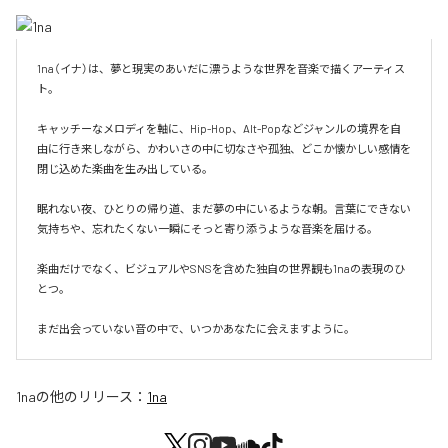
1na（イナ）は、夢と現実のあいだに漂うような世界を音楽で描くアーティス
ト。

キャッチーなメロディを軸に、Hip-Hop、Alt-Popなどジャンルの境界を自
由に行き来しながら、かわいさの中に切なさや孤独、どこか懐かしい感情を
閉じ込めた楽曲を生み出している。

眠れない夜、ひとりの帰り道、まだ夢の中にいるような朝。言葉にできない
気持ちや、忘れたくない一瞬にそっと寄り添うような音楽を届ける。

楽曲だけでなく、ビジュアルやSNSを含めた独自の世界観も1naの表現のひ
とつ。

まだ出会っていない音の中で、いつかあなたに会えますように。
1na
の他のリリース：
1na