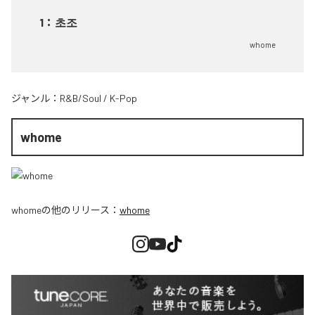
1
：
초조
whome
ジャンル：
R&B/Soul
/
K-Pop
whome
whome
の他のリリース：
whome