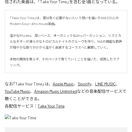
信された楽曲は、「Take Your Time」を含む全1曲となっている。
「Take Your Time」は、愛は急ぐ必要がないという想いを描いたNIA SOULの
Modern Soul × Afro House楽曲。

温かなRhodes、深いベース、オーガニックなAfroパーカッション、リズミカ
ルなギターが滑らかなトロピカルナイトのグルーヴを作り、NIAの親密な歌声
が穏やかな語りかけから温かく高揚するコーラスへと展開していく。

本物の関係を焦らず、そのペースで育てていくことを描いた、成熟したラブ
ソング。
なお「
Take Your Time
」は、
Apple Music
、
Spotify
、
LINE MUSIC
、
YouTube Music
、
Amazon Music Unlimited
などの音楽配信サービスで
聴くことができる。
各配信サービス：
Take Your Time