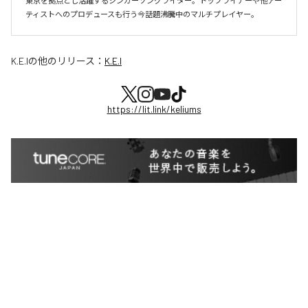
東京を拠点とし活躍するシンガーソングライター。トップライナーや他アー
K.E.I
の他のリリース：
K.E.I
https://lit.link/keliums