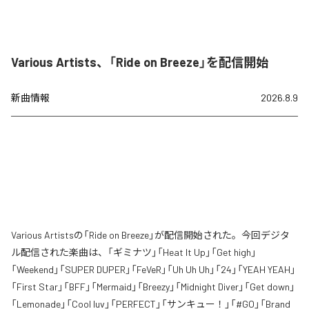
Various Artists、「Ride on Breeze」を配信開始
新曲情報
2026.8.9
Various Artistsの「Ride on Breeze」が配信開始された。今回デジタ
ル配信された楽曲は、「ギミナツ」「Heat It Up」「Get high」
「Weekend」「SUPER DUPER」「FeVeR」「Uh Uh Uh」「24」「YEAH YEAH」
「First Star」「BFF」「Mermaid」「Breezy」「Midnight Diver」「Get down」
「Lemonade」「Cool luv」「PERFECT」「サンキュー！」「#GO」「Brand