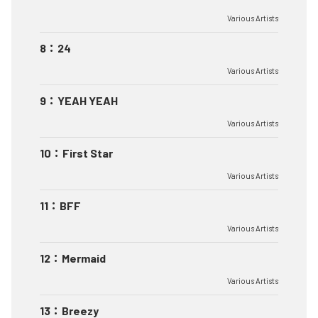
Various Artists
8
：
24
Various Artists
9
：
YEAH YEAH
Various Artists
10
：
First Star
Various Artists
11
：
BFF
Various Artists
12
：
Mermaid
Various Artists
13
：
Breezy