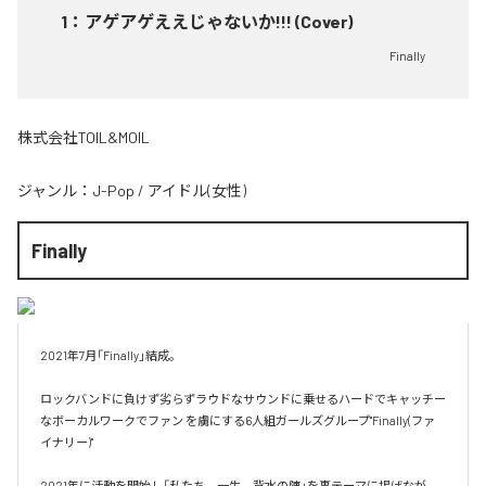
1
：
アゲアゲええじゃないか!!! (Cover)
Finally
株式会社TOIL&MOIL
ジャンル：
J-Pop
/
アイドル(女性)
Finally
2021年7月「Finally」結成。

ロックバンドに負けず劣らずラウドなサウンドに乗せるハードでキャッチー
なボーカルワークでファン を虜にする6人組ガールズグループ"Finally(ファ
イナリー)"

2021年に活動を開始し「私たち、一生、背水の陣」を裏テーマに掲げなが