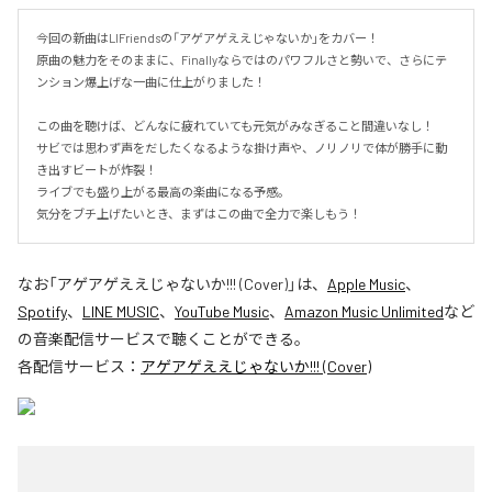
今回の新曲はLIFriendsの「アゲアゲええじゃないか」をカバー！

原曲の魅力をそのままに、Finallyならではのパワフルさと勢いで、さらにテ
ンション爆上げな一曲に仕上がりました！

この曲を聴けば、どんなに疲れていても元気がみなぎること間違いなし！

サビでは思わず声をだしたくなるような掛け声や、ノリノリで体が勝手に動
き出すビートが炸裂！

ライブでも盛り上がる最高の楽曲になる予感。

気分をブチ上げたいとき、まずはこの曲で全力で楽しもう！
なお「
アゲアゲええじゃないか!!! (Cover)
」は、
Apple Music
、
Spotify
、
LINE MUSIC
、
YouTube Music
、
Amazon Music Unlimited
など
の音楽配信サービスで聴くことができる。
各配信サービス：
アゲアゲええじゃないか!!! (Cover)