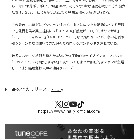
ら、常に"限界ギリギリ" 、"熱量MAX"、そして"実直”な活動を続けてきた彼女
たちは、2023年には新宿BLAZEでの単 独公演を大成功に収める。

その暑苦しいほどにパッション溢れる、まさにロックな活動はバンド界隈
でも注目を集め楽曲提供には「KEYTALK」「感覚ピエロ」「ミオヤマザキ」
「Rhythmic Toy World」「FABLED NUMBER」など熾烈なライバル争いを勝ち
残りシーンを切り開いてきた錚々たるロックバンドが名を連ねている。

数多のステージ経験を重ねた6人の放つ圧倒的なライブパフォーマンスで
「このアイドルは只者じゃない」と気づいてしまった熱狂的なファンが急増
し、いま知名度急拡大中の注目グループ!
Finally
の他のリリース：
Finally
https://www.finally-official.com/