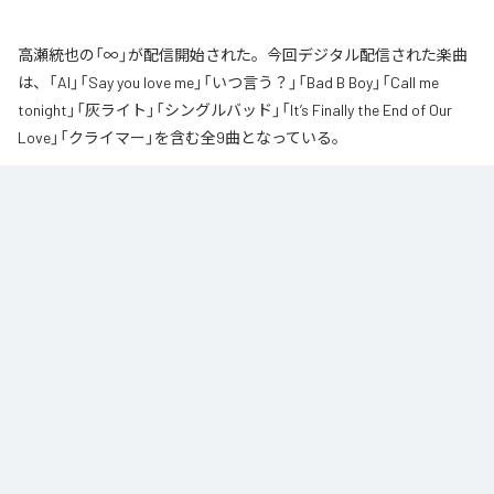
高瀬統也の「∞」が配信開始された。今回デジタル配信された楽曲
は、「AI」「Say you love me」「いつ言う？」「Bad B Boy」「Call me
tonight」「灰ライト」「シングルバッド」「It’s Finally the End of Our
Love」「クライマー」を含む全9曲となっている。
なお「
∞
」は、
Apple Music
、
Spotify
、
LINE MUSIC
、
YouTube Music
、
Amazon Music Unlimited
などの音楽配信サービスで聴くことができ
る。
各配信サービス：
∞
1
：
AI
高瀬統也