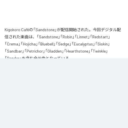
Kigokoro Caféの「Sandstone」が配信開始された。今回デジタル配
信された楽曲は、「Sandstone」「Robin」「Linnet」「Redstart」
「Crema」「Hojicha」「Bluebell」「Sedge」「Eucalyptus」「Siskin」
「Sandbar」「Petrichor」「Gladden」「Hearthstone」「Twinkle」
「Ponder」を含む全16曲となっている。
Kigokoro Café 〜 季ごころカフェ 〜 がお届けする、心が整うピアノインスト
ゥルメンタル・アルバム全16曲。

表題曲『Sandstone（サンドストーン）』をはじめ、夜明けの小鳥たち、昼下が
りの水辺、雨上がりの土の香り——長い時間をかけて静かに磨かれてきたもの
たちを、ピアノの音で写しました。

読書・睡眠・カフェタイム・瞑想・ヨガに寄り添う、心ほどける時間のため
に。