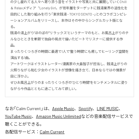
の少し疲れてる人々へ寄り添う音をイラストや写真と共に展開していくChill 
＆ Relaxメディア〝Lonely Girl〟が若年層をターゲットに銭湯業界の活性化を
目的にした取り組みを行う「東京銭湯 - TOKYO SENTO -」とのコラボコンピレ
ーションアルバムをリリースし、本作はその中からシングルカット版とな
る。

銭湯の湯上がり"ほのぼの""リラックス"というテーマのもと、お風呂上がりのチ
ルなひとときを斬新で独自の視点で描いたビートでリスナーに提供する作
品。  

まったりくつろぎの時間に最適で1人で"整う時間"にも癒しでヒーリング空間を
演出する1曲。

アートワークはイラストレーター/漫画家の大島智子が担当し、銭湯上がりの
火照りながら和む少女のイラストが想像を掻き立て、日本ならではの情景が
目に浮かぶ。

ぜひお風呂上がりのまったりくつろぎの"ひとり時間"をセンチメンタルに浸り
ながら今作品とともに過ごしてみて欲しい。
なお「
Calm Current
」は、
Apple Music
、
Spotify
、
LINE MUSIC
、
YouTube Music
、
Amazon Music Unlimited
などの音楽配信サービスで
聴くことができる。
各配信サービス：
Calm Current