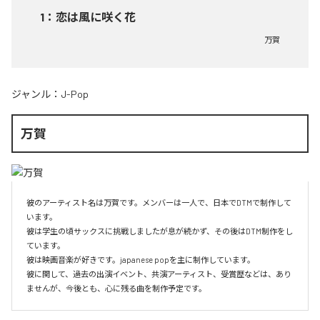
1
：
恋は風に咲く花
万賀
ジャンル：
J-Pop
万賀
彼のアーティスト名は万賀です。メンバーは一人で、日本でDTMで制作して
います。

彼は学生の頃サックスに挑戦しましたが息が続かず、その後はDTM制作をし
ています。

彼は映画音楽が好きです。japanese popを主に制作しています。

彼に関して、過去の出演イベント、共演アーティスト、受賞歴などは、あり
ませんが、今後とも、心に残る曲を制作予定です。