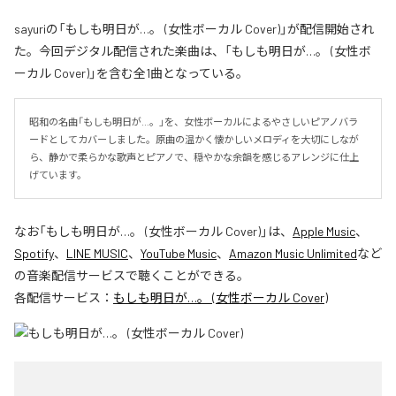
sayuriの「もしも明日が…。 (女性ボーカル Cover)」が配信開始され
た。今回デジタル配信された楽曲は、「もしも明日が…。 (女性ボ
ーカル Cover)」を含む全1曲となっている。
昭和の名曲「もしも明日が…。」を、女性ボーカルによるやさしいピアノバラ
ードとしてカバーしました。原曲の温かく懐かしいメロディを大切にしなが
ら、静かで柔らかな歌声とピアノで、穏やかな余韻を感じるアレンジに仕上
げています。
なお「
もしも明日が…。 (女性ボーカル Cover)
」は、
Apple Music
、
Spotify
、
LINE MUSIC
、
YouTube Music
、
Amazon Music Unlimited
など
の音楽配信サービスで聴くことができる。
各配信サービス：
もしも明日が…。 (女性ボーカル Cover)