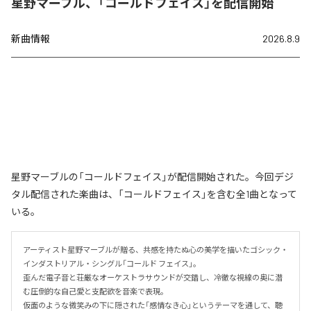
星野マーブル、「コールドフェイス」を配信開始
新曲情報
2026.8.9
星野マーブルの「コールドフェイス」が配信開始された。今回デジ
タル配信された楽曲は、「コールドフェイス」を含む全1曲となって
いる。
アーティスト星野マーブルが贈る、共感を持たぬ心の美学を描いたゴシック・
インダストリアル・シングル「コールド フェイス」。

歪んだ電子音と荘厳なオーケストラサウンドが交錯し、冷徹な視線の奥に潜
む圧倒的な自己愛と支配欲を音楽で表現。

仮面のような微笑みの下に隠された「感情なき心」というテーマを通して、聴