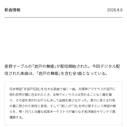
新曲情報
2026.8.9
星野マーブルの「岩戸の舞姫」が配信開始された。今回デジタル配
信された楽曲は、「岩戸の舞姫」を含む全1曲となっている。
日本神話「天岩戸伝説」を壮大な楽曲で描く一曲。太陽神アマテラスが岩戸に
隠れ世界が闇に包まれたとき、女神アメノウズメは恐れることなく舞を踊
り、その姿を笑われながらも決して品格を崩さなかった。愚かに見える行為
の裏に隠された知性と覚悟、そして「笑い」が「光」を呼び戻すという神話の教
えを、琴・尺八と壮麗な弦楽オーケストラが織りなす和洋融合サウンドで再
構築する。