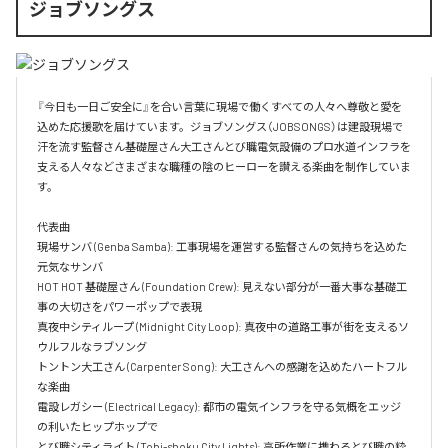
ジョブソングス
『今日も一日ご安全に』を合い言葉に現場で働くすべての人々へ尊敬と愛を
込めた応援歌を届けています。ジョブソングス（JOBSONGS）は建設現場で
汗を流す監督さん基礎屋さん大工さんとび職電気設備のプロ水道インフラを
支える人々などさまざまな職種の陰のヒーローを讃える楽曲を制作していま
す。

代表曲  

現場サンバ (Genba Samba): 工事現場を運営する監督さんの気持ちを込めた
元気なサンバ  

HOT HOT 基礎屋さん (Foundation Crew): 見えない部分が一番大事な基礎工
事の大切さをパワーポップで表現  

真夜中シティループ (Midnight City Loop): 真夜中の道路工事が街を支えるソ
ウルフルなラブソング  

トントン大工さん (Carpenter Song): 大工さんへの感謝を込めたハートフル
な楽曲  

電設レガシー (Electrical Legacy): 都市の電気インフラを守る気概をエッジ
の利いたヒップホップで  

とび職シティライト (Tobi-shoku City Lights): 高所作業に携わるとび職の粋