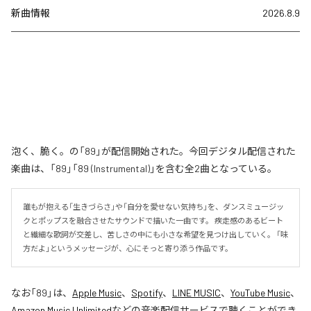
新曲情報
2026.8.9
泡く、脆く。の「89」が配信開始された。今回デジタル配信された
楽曲は、「89」「89 (Instrumental)」を含む全2曲となっている。
誰もが抱える「生きづらさ」や「自分を愛せない気持ち」を、ダンスミュージッ
クとポップスを融合させたサウンドで描いた一曲です。 疾走感のあるビート
と繊細な歌詞が交差し、苦しさの中にも小さな希望を見つけ出していく。 「味
方だよ」というメッセージが、心にそっと寄り添う作品です。
なお「
89
」は、
Apple Music
、
Spotify
、
LINE MUSIC
、
YouTube Music
、
Amazon Music Unlimited
などの音楽配信サービスで聴くことができ