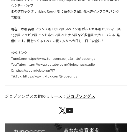
なシティポップ  

水の道ロック (Plumbing Rock): 街に命の水を届ける水道インフラをパンク
で応援

現在日本語 英語 フランス語 ロシア語 スペイン語 ポルトガル語 ヒンディー語 
北京語 アラビア語 インドネシア語 ベトナム語など多言語でグローバルに発
信中です。街をつくるすべての働く人々へ今日も一日ご安全に！

公式リンク

TuneCore: https://www.tunecore.co.jp/artists/jobsongs

YouTube: https://www.youtube.com/@jobsongs.studio

X: https://x.com/jobsongs777

TikTok: https://www.tiktok.com/@jobsongs
ジョブソングス
の他のリリース：
ジョブソングス