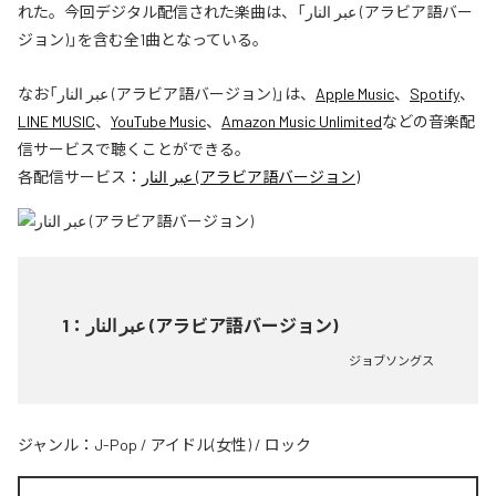
れた。今回デジタル配信された楽曲は、「عبر النار (アラビア語バー
ジョン)」を含む全1曲となっている。
なお「
عبر النار (アラビア語バージョン)
」は、
Apple Music
、
Spotify
、
LINE MUSIC
、
YouTube Music
、
Amazon Music Unlimited
などの音楽配
信サービスで聴くことができる。
各配信サービス：
عبر النار (アラビア語バージョン)
1
：
عبر النار (アラビア語バージョン)
ジョブソングス
ジャンル：
J-Pop
/
アイドル(女性)
/
ロック