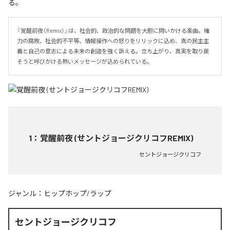
る。
『覚醒前夜（Remix）』は、社会的、政治的な問題を大胆に問いかける楽曲。権
力の腐敗、社会的不平等、情報操作への怒りをリリックに込め、真の民主主
義と自己の意志による未来の創造を強く訴える。立ち上がり、真実を取り戻
そうと呼びかける熱いメッセージが込められている。
1
：
覚醒前夜 (せントジョージクリコフREMIX)
セントジョージクリコフ
ジャンル：
ヒップホップ/ラップ
セントジョージクリコフ