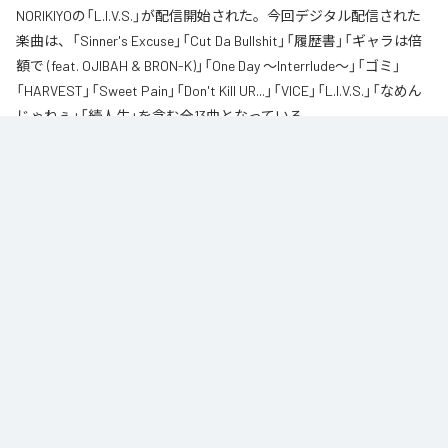
NORIKIYOの「L.I.V.S.」が配信開始された。今回デジタル配信された
楽曲は、「Sinner's Excuse」「Cut Da Bullshit」「履歴書」「ギャラは倍
額で (feat. OJIBAH & BRON-K)」「One Day ～Interrlude～」「ゴミ」
「HARVEST」「Sweet Pain」「Don't Kill UR...」「VICE」「L.I.V.S.」「なめん
じゃねぇ」「続人生」を含む全13曲となっている。
自身が難病に罹患し、自分のこれまでの人生と未来を改めて考え直したタイ
ミングに「Life Is Very Short」をテーマに制作されたアルバム。タイトルの
「L.I.V.S.」はLife Is Very Shortの頭文字を取ったものである。今作は本来、
NORIKIYOが収監中にリリースされる予定だった作品であり、予定より早く出
所が叶った為、お蔵入りになりそうだったが聴きたいと言うファンの声に応
える形でリリースが決定したキャリア12枚目のアルバムとなってる。
なお「
L.I.V.S.
」は、
Apple Music
、
Spotify
、
LINE MUSIC
、
YouTube
Music
、
Amazon Music Unlimited
などの音楽配信サービスで聴くこと
ができる。
各配信サービス：
L.I.V.S.