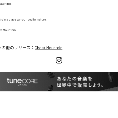
atching.

 in a place surrounded by nature.

st Mountain.
n
の他のリリース：
Ghost Mountain