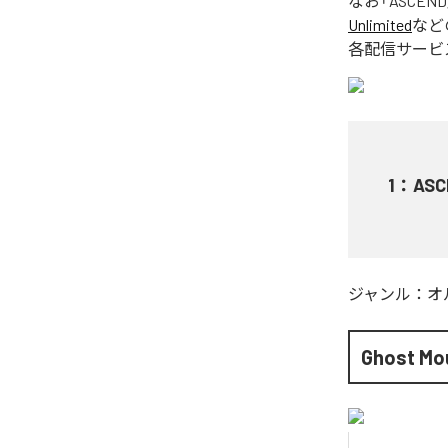
なお「
ASCEND
Unlimited
など
各配信サービ
1
：
ASC
ジャンル：
オ
Ghost Mo