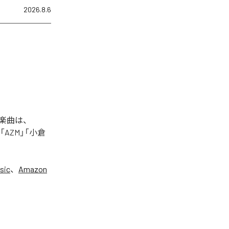
2026.8.6
た楽曲は、
+」「AZM」「小倉
sic
、
Amazon