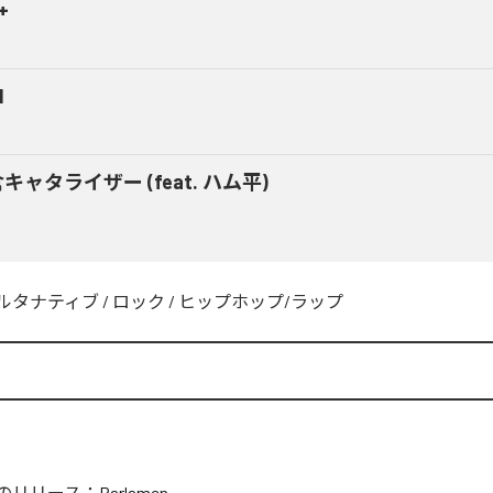
+
M
キャタライザー (feat. ハム平)
ルタナティブ
/
ロック
/
ヒップホップ/ラップ
のリリース：
Parlamen