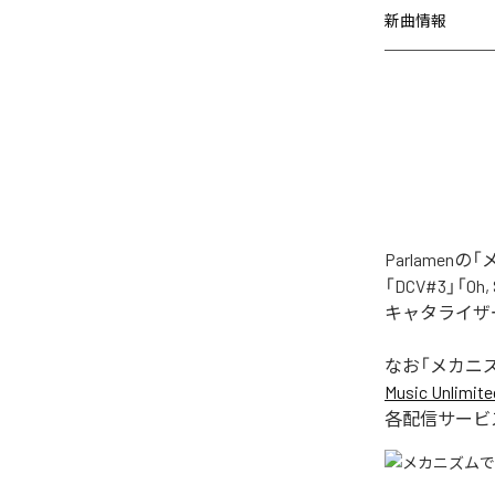
新曲情報
Parlame
「DCV#3」「Oh
キャタライザー
なお「
メカニ
Music Unlimite
各配信サービ