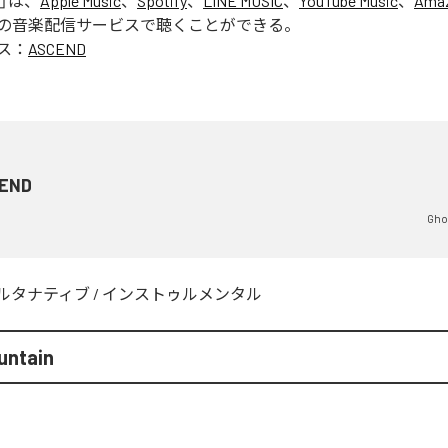
」は、
Apple Music
、
Spotify
、
LINE MUSIC
、
YouTube Music
、
Amaz
の音楽配信サービスで聴くことができる。
ス：
ASCEND
END
Gho
ルタナティブ
/
インストゥルメンタル
untain