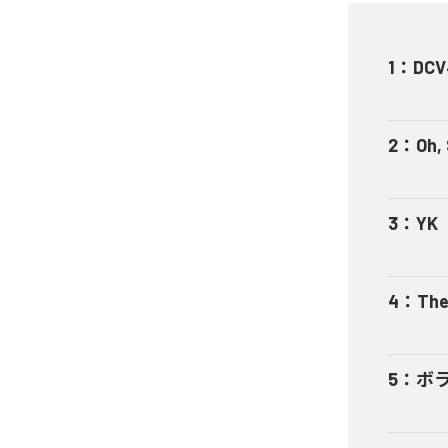
1
：
DCV
2
：
Oh,
3
：
YK
4
：
The
5
：
ボ