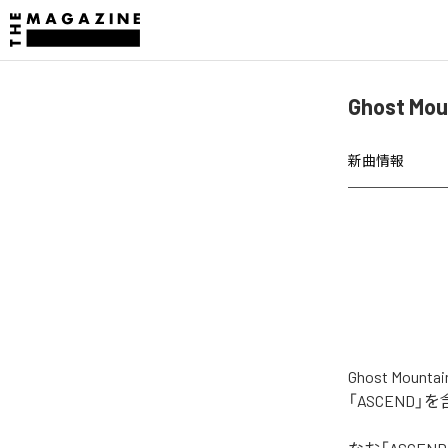
Ghost M
新曲情報
Ghost Mo
「ASCEND