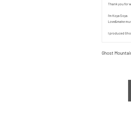
Thank you for w
I'm Koya Soya.

Love&make music
I produced Gho
Ghost Mountai