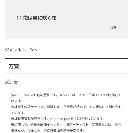
1
：
恋は風に咲く花
万賀
ジャンル：
J-Pop
万賀
彼のアーティスト名は万賀です。メンバーは一人で、日本でDTMで制作して
います。

彼は学生の頃サックスに挑戦しましたが息が続かず、その後はDTM制作をし
ています。

彼は映画音楽が好きです。japanese popを主に制作しています。

彼に関して、過去の出演イベント、共演アーティスト、受賞歴などは、あり
ませんが、今後とも、心に残る曲を制作予定です。