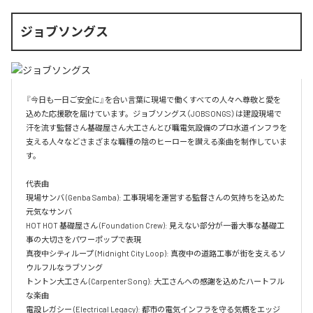
ジョブソングス
『今日も一日ご安全に』を合い言葉に現場で働くすべての人々へ尊敬と愛を
込めた応援歌を届けています。ジョブソングス（JOBSONGS）は建設現場で
汗を流す監督さん基礎屋さん大工さんとび職電気設備のプロ水道インフラを
支える人々などさまざまな職種の陰のヒーローを讃える楽曲を制作していま
す。

代表曲  

現場サンバ (Genba Samba): 工事現場を運営する監督さんの気持ちを込めた
元気なサンバ  

HOT HOT 基礎屋さん (Foundation Crew): 見えない部分が一番大事な基礎工
事の大切さをパワーポップで表現  

真夜中シティループ (Midnight City Loop): 真夜中の道路工事が街を支えるソ
ウルフルなラブソング  

トントン大工さん (Carpenter Song): 大工さんへの感謝を込めたハートフル
な楽曲  

電設レガシー (Electrical Legacy): 都市の電気インフラを守る気概をエッジ