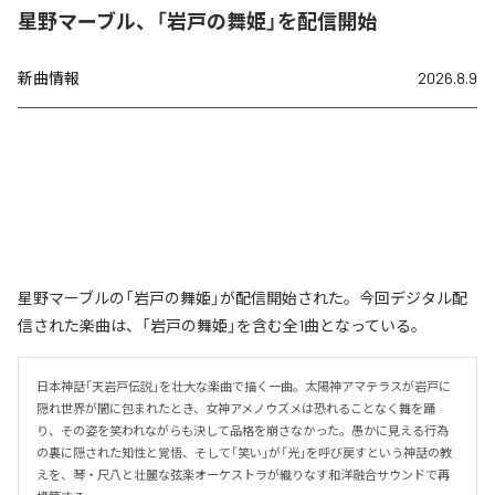
星野マーブル、「岩戸の舞姫」を配信開始
新曲情報
2026.8.9
星野マーブルの「岩戸の舞姫」が配信開始された。今回デジタル配
信された楽曲は、「岩戸の舞姫」を含む全1曲となっている。
日本神話「天岩戸伝説」を壮大な楽曲で描く一曲。太陽神アマテラスが岩戸に
隠れ世界が闇に包まれたとき、女神アメノウズメは恐れることなく舞を踊
り、その姿を笑われながらも決して品格を崩さなかった。愚かに見える行為
の裏に隠された知性と覚悟、そして「笑い」が「光」を呼び戻すという神話の教
えを、琴・尺八と壮麗な弦楽オーケストラが織りなす和洋融合サウンドで再