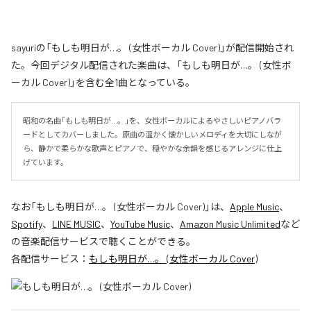
sayuriの「もしも明日が…。 (女性ボーカル Cover)」が配信開始され
た。今回デジタル配信された楽曲は、「もしも明日が…。 (女性ボ
ーカル Cover)」を含む全1曲となっている。
昭和の名曲「もしも明日が…。」を、女性ボーカルによるやさしいピアノバラ
ードとしてカバーしました。原曲の温かく懐かしいメロディを大切にしなが
ら、静かで柔らかな歌声とピアノで、穏やかな余韻を感じるアレンジに仕上
げています。
なお「
もしも明日が…。 (女性ボーカル Cover)
」は、
Apple Music
、
Spotify
、
LINE MUSIC
、
YouTube Music
、
Amazon Music Unlimited
など
の音楽配信サービスで聴くことができる。
各配信サービス：
もしも明日が…。 (女性ボーカル Cover)