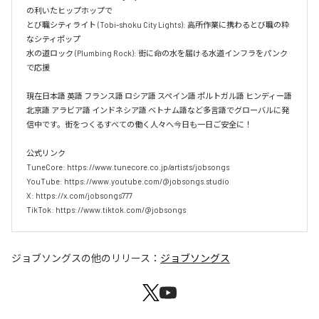
の利いたヒップホップで  

とび職シティライト (Tobi-shoku City Lights): 高所作業に携わるとび職の粋
なシティポップ  

水の道ロック (Plumbing Rock): 街に命の水を届ける水道インフラをパンク
で応援

現在日本語 英語 フランス語 ロシア語 スペイン語 ポルトガル語 ヒンディー語 
北京語 アラビア語 インドネシア語 ベトナム語など多言語でグローバルに発
信中です。街をつくるすべての働く人々へ今日も一日ご安全に！

公式リンク

TuneCore: https://www.tunecore.co.jp/artists/jobsongs

YouTube: https://www.youtube.com/@jobsongs.studio

X: https://x.com/jobsongs777

TikTok: https://www.tiktok.com/@jobsongs
ジョブソングス
の他のリリース：
ジョブソングス