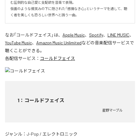
む圧倒的な自己愛と支配欲を音楽で表現。

仮面のような微笑みの下に隠された「感情なき心」というテーマを通して、聴
く者を美しくも恐ろしい世界へと誘う一曲。
なお「
コールドフェイス
」は、
Apple Music
、
Spotify
、
LINE MUSIC
、
YouTube Music
、
Amazon Music Unlimited
などの音楽配信サービスで
聴くことができる。
各配信サービス：
コールドフェイス
1
：
コールドフェイス
星野マーブル
ジャンル：
J-Pop
/
エレクトロニック