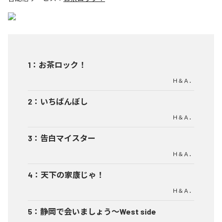
1
：
お茶ロック！
Ｈ＆Ａ．
2
：
いちばんぼし
Ｈ＆Ａ．
3
：
告白マイスター
Ｈ＆Ａ．
4
：
天下の家康じゃ！
Ｈ＆Ａ．
5
：
静岡で会いましょう～West side