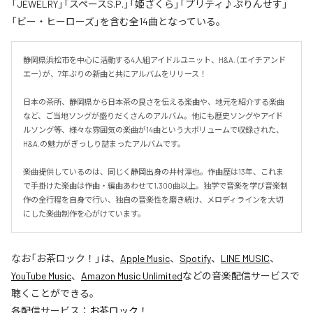
「JEWELRY」「スペースS.P.」「姫ざくら」「プリティ♪ぷりんせす」
「ビー・ヒーローズ」を含む全14曲となっている。
静岡県浜松市を中心に活動する4人組アイドルユニット、H&A.（エイチアンド
エー）が、7年ぶりの新曲と共にアルバムをリリース！

日本の茶所、静岡県から日本茶の良さを伝える楽曲や、地元を紹介する楽曲
など、ご当地ソングが盛りだくさんのアルバム。他にも歴史ソングやアイド
ルソング等、様々な雰囲気の楽曲が14曲という大ボリュームで収録された、
H&A.の魅力がぎっしり詰まったアルバムです。

楽曲提供しているのは、同じく静岡出身の井村淳也。作曲歴は13年、これま
で手掛けた楽曲は作曲・編曲あわせて1,300曲以上。独学で音楽を学び音楽制
作の全行程を自身で行い、独自の音楽性を磨き続け、メロディラインを大切
にした楽曲制作を心がけています。
なお「
お茶ロック！
」は、
Apple Music
、
Spotify
、
LINE MUSIC
、
YouTube Music
、
Amazon Music Unlimited
などの音楽配信サービスで
聴くことができる。
各配信サービス：
お茶ロック！