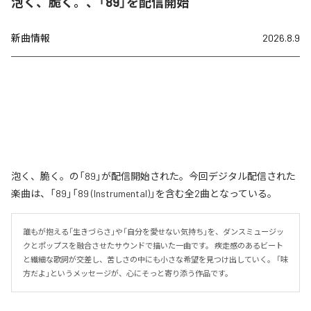
泡く、脆く。、「89」を配信開始
新曲情報
2026.8.9
泡く、脆く。の「89」が配信開始された。今回デジタル配信された
楽曲は、「89」「89 (Instrumental)」を含む全2曲となっている。
誰もが抱える「生きづらさ」や「自分を愛せない気持ち」を、ダンスミュージッ
クとポップスを融合させたサウンドで描いた一曲です。 疾走感のあるビート
と繊細な歌詞が交差し、苦しさの中にも小さな希望を見つけ出していく。 「味
方だよ」というメッセージが、心にそっと寄り添う作品です。