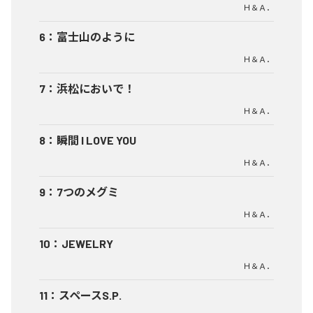
Ｈ＆Ａ．
6
：
富士山のように
Ｈ＆Ａ．
7
：
浜松においで！
Ｈ＆Ａ．
8
：
瞬間 I LOVE YOU
Ｈ＆Ａ．
9
：
7つのメグミ
Ｈ＆Ａ．
10
：
JEWELRY
Ｈ＆Ａ．
11
：
スペースS.P.