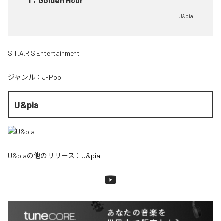
1
：
Golden Hour
U&pia
S.T.A.R.S Entertainment
ジャンル：
J-Pop
U&pia
U&pia
の他のリリース：
U&pia