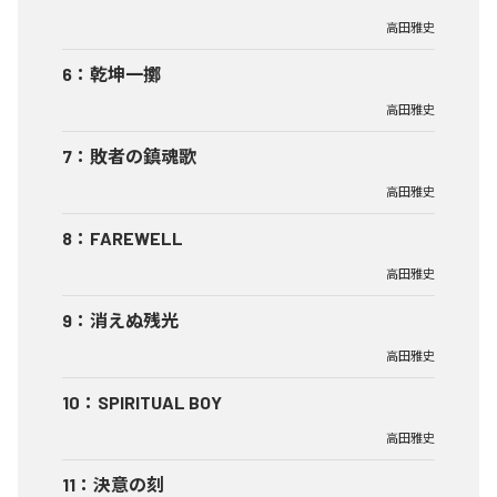
高田雅史
6
：
乾坤一擲
高田雅史
7
：
敗者の鎮魂歌
高田雅史
8
：
FAREWELL
高田雅史
9
：
消えぬ残光
高田雅史
10
：
SPIRITUAL BOY
高田雅史
11
：
決意の刻