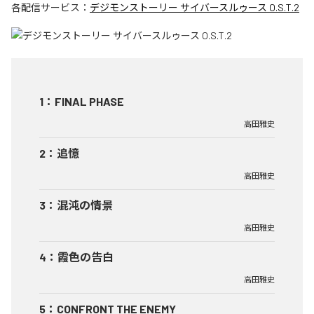
各配信サービス：
デジモンストーリー サイバースルゥース O.S.T.2
1
：
FINAL PHASE
高田雅史
2
：
追憶
高田雅史
3
：
混沌の情景
高田雅史
4
：
霞色の告白
高田雅史
5
：
CONFRONT THE ENEMY