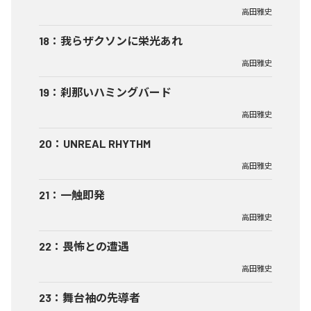
高田雅史
18
：
我らザクソンに栄光あれ
高田雅史
19
：
刹那いハミングバード
高田雅史
20
：
UNREAL RHYTHM
高田雅史
21
：
一触即発
高田雅史
22
：
畏怖との遭遇
高田雅史
23
：
舞台袖の先導者