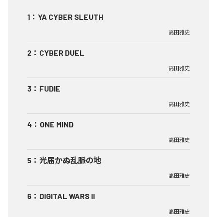
1
：
YA CYBER SLEUTH
高田雅史
2
：
CYBER DUEL
高田雅史
3
：
FUDIE
高田雅史
4
：
ONE MIND
高田雅史
5
：
光届かぬ乱脈の地
高田雅史
6
：
DIGITAL WARS II
高田雅史