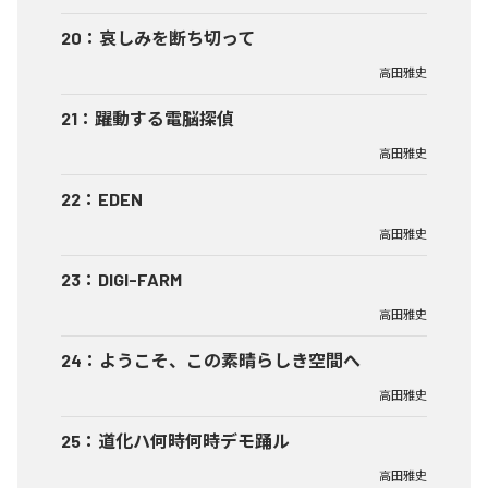
20
：
哀しみを断ち切って
高田雅史
21
：
躍動する電脳探偵
高田雅史
22
：
EDEN
高田雅史
23
：
DIGI-FARM
高田雅史
24
：
ようこそ、この素晴らしき空間へ
高田雅史
25
：
道化ハ何時何時デモ踊ル
高田雅史