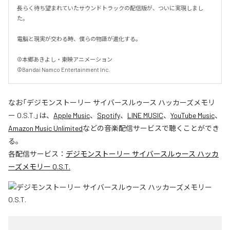
長らく待ち望まれていたサウンドトラックの配信版が、ついに実現しまし
た。

電脳と現実が交わる時、僕らの物語が進化する。

©本郷あきよし・東映アニメーション

©Bandai Namco Entertainment Inc.
なお「
デジモンストーリー サイバースルゥース ハッカーズメモリ
ー O.S.T.
」は、
Apple Music
、
Spotify
、
LINE MUSIC
、
YouTube Music
、
Amazon Music Unlimited
などの音楽配信サービスで聴くことができ
る。
各配信サービス：
デジモンストーリー サイバースルゥース ハッカ
ーズメモリー O.S.T.