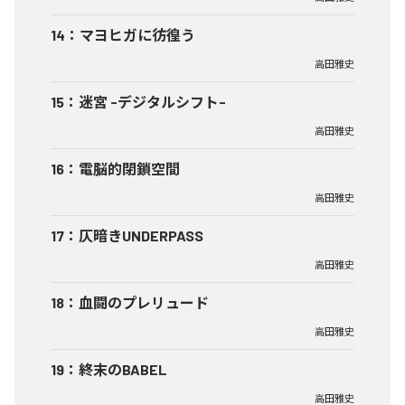
14
：
マヨヒガに彷徨う
高田雅史
15
：
迷宮 -デジタルシフト-
高田雅史
16
：
電脳的閉鎖空間
高田雅史
17
：
仄暗きUNDERPASS
高田雅史
18
：
血闘のプレリュード
高田雅史
19
：
終末のBABEL
高田雅史