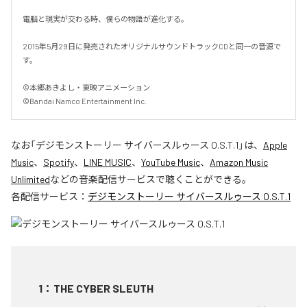
電脳と現実が交わる時、僕らの物語が進化する。

2015年5月29日に発売されたオリジナルサウンドトラックCDと同一の音源で
す。

©本郷あきよし・東映アニメーション

©Bandai Namco Entertainment Inc.
なお「
デジモンストーリー サイバースルゥース O.S.T.1
」は、
Apple
Music
、
Spotify
、
LINE MUSIC
、
YouTube Music
、
Amazon Music
Unlimited
などの音楽配信サービスで聴くことができる。
各配信サービス：
デジモンストーリー サイバースルゥース O.S.T.1
1
：
THE CYBER SLEUTH