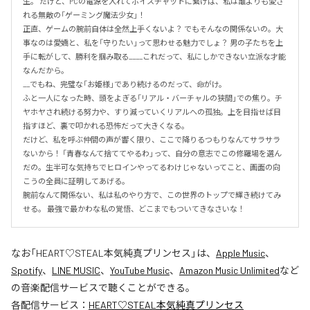
生。 だけど、PCの電源を入れてボイスチャットに繋げば、私は誰よりも愛さ
れる無敵の「ゲーミング魔法少女」！

正直、ゲームの腕前自体は全然上手くないよ？ でもそんなの関係ないの。大
事なのは愛嬌と、私を「守りたい」って思わせる魅力でしょ？ 男の子たちを上
手に転がして、勝利を掴み取る____これだって、私にしかできない立派な才能
なんだから。

__でもね、完璧な「お姫様」であり続けるのだって、命がけ。

ふと一人になった時、頭をよぎる「リアル・バーチャルの狭間」での焦り。チ
ヤホヤされ続ける努力や、すり減っていくリアルへの孤独。上を目指せば目
指すほど、裏で叩かれる恐怖だって大きくなる。

だけど、私を呼ぶ仲間の声が響く限り、ここで降りるつもりなんてサラサラ
ないから！ 「青春なんて捨ててやるわ」って、自分の意志でこの修羅場を選ん
だの。生半可な気持ちでヒロインやってるわけじゃないってこと、画面の向
こうの全員に証明してあげる。

腕前なんて関係ない、私は私のやり方で、この世界のトップで輝き続けてみ
せる。 最強で最かわな私の覚悟、どこまでもついてきなさいな！
なお「
HEART♡STEAL本気純真プリンセス
」は、
Apple Music
、
Spotify
、
LINE MUSIC
、
YouTube Music
、
Amazon Music Unlimited
など
の音楽配信サービスで聴くことができる。
各配信サービス：
HEART♡STEAL本気純真プリンセス