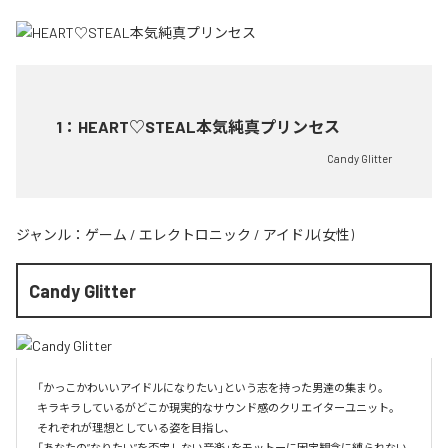
1
：
HEART♡STEAL本気純真プリンセス
Candy Glitter
ジャンル：
ゲーム
/
エレクトロニック
/
アイドル(女性)
Candy Glitter
「かっこかわいいアイドルになりたい」という志を持った男達の集まり。

キラキラしているがどこか現実的なサウンド感のクリエイターユニット。

それぞれが理想としている姿を目指し、

「あなたの”なりたい”を否定しない音楽」をモットーに固定観念に縛られない