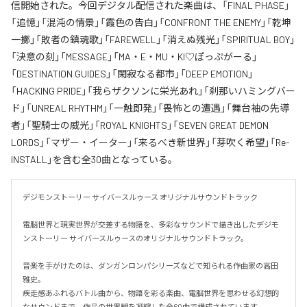
信開始された。今回デジタル配信された楽曲は、「FINAL PHASE」
「追憶」「混沌の情景」「霞色の告白」「CONFRONT THE ENEMY」「乾坤
一擲」「敗者の鎮魂歌」「FAREWELL」「消えぬ残光」「SPIRITUAL BOY」
「決意の刻」「MESSAGE」「MA・E・MU・KI♡ぽっぷがーる」
「DESTINATION GUIDES」「閑寂なる都市」「DEEP EMOTION」
「HACKING PRIDE」「我らザクソンに栄光あれ」「刹那いハミングバー
ド」「UNREAL RHYTHM」「一触即発」「畏怖との遭遇」「舞台袖の先導
者」「聖騎士の威光」「ROYAL KNIGHTS」「SEVEN GREAT DEMON
LORDS」「マザー・イーター」「来るべき新世界」「芽吹く希望」「Re-
INSTALL」を含む全30曲となっている。
デジモンストーリー サイバースルゥース オリジナルサウンドトラック

電脳世界と現実世界が交差する物語を、多彩なサウンドで描き出したデジモ
ンストーリー サイバースルゥースのオリジナルサウンドトラック。

音楽を手がけたのは、ダンガンロンパシリーズなどで知られる作曲家の高田
雅史。

疾走感あふれるバトル曲から、物語を彩る楽曲、電脳世界を思わせる幻想的
なサウンドまで、作品の世界観を凝縮した全60曲で構成されています。
