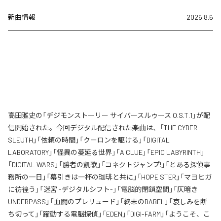
新曲情報
2026.8.6
高田雅史の「デジモンストーリー サイバースルゥース O.S.T.1」が配
信開始された。今回デジタル配信された楽曲は、「THE CYBER
SLEUTH」「依頼の時間」「クーロンを駆ける」「DIGITAL
LABORATORY」「怪異の蔓延る世界」「A CLUE」「EPIC LABYRINTH」
「DIGITAL WARS」「勝者の凱歌」「コネクトジャンプ!」「とある探偵事
務所の一日」「幕引きは一杯の珈琲と共に」「HOPE STER」「マヨヒガ
に彷徨う」「迷宮 -デジタルシフト-」「電脳的閉鎖空間」「仄暗き
UNDERPASS」「血闘のプレリュード」「終末のBABEL」「哀しみを断
ち切って」「躍動する電脳探偵」「EDEN」「DIGI-FARM」「ようこそ、こ