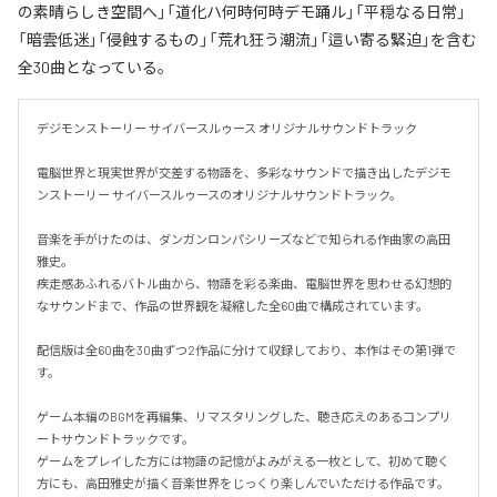
の素晴らしき空間へ」「道化ハ何時何時デモ踊ル」「平穏なる日常」
「暗雲低迷」「侵蝕するもの」「荒れ狂う潮流」「這い寄る緊迫」を含む
全30曲となっている。
デジモンストーリー サイバースルゥース オリジナルサウンドトラック

電脳世界と現実世界が交差する物語を、多彩なサウンドで描き出したデジモ
ンストーリー サイバースルゥースのオリジナルサウンドトラック。

音楽を手がけたのは、ダンガンロンパシリーズなどで知られる作曲家の高田
雅史。

疾走感あふれるバトル曲から、物語を彩る楽曲、電脳世界を思わせる幻想的
なサウンドまで、作品の世界観を凝縮した全60曲で構成されています。

配信版は全60曲を30曲ずつ2作品に分けて収録しており、本作はその第1弾で
す。

ゲーム本編のBGMを再編集、リマスタリングした、聴き応えのあるコンプリ
ートサウンドトラックです。

ゲームをプレイした方には物語の記憶がよみがえる一枚として、初めて聴く
方にも、高田雅史が描く音楽世界をじっくり楽しんでいただける作品です。
