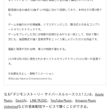
配信版は全60曲を30曲ずつ2作品に分けて収録しており、本作はその第2弾で
す。

ゲーム本編のBGMを再編集、リマスタリングした、聴き応えのあるコンプリ
ートサウンドトラックです。

ゲームをプレイした方には物語の記憶がよみがえる一枚として、初めて聴く
方にも、高田雅史が描く音楽世界をじっくり楽しんでいただける作品です。

電脳と現実が交わる時、僕らの物語が進化する。

2015年5月29日に発売されたオリジナルサウンドトラックCDと同一の音源で
す。

©本郷あきよし・東映アニメーション

©Bandai Namco Entertainment Inc.
なお「
デジモンストーリー サイバースルゥース O.S.T.2
」は、
Apple
Music
、
Spotify
、
LINE MUSIC
、
YouTube Music
、
Amazon Music
Unlimited
などの音楽配信サービスで聴くことができる。