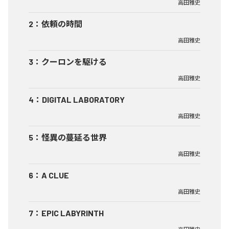
高田雅史
2
：
依頼の時間
高田雅史
3
：
クーロンを駆ける
高田雅史
4
：
DIGITAL LABORATORY
高田雅史
5
：
怪異の蔓延る世界
高田雅史
6
：
A CLUE
高田雅史
7
：
EPIC LABYRINTH