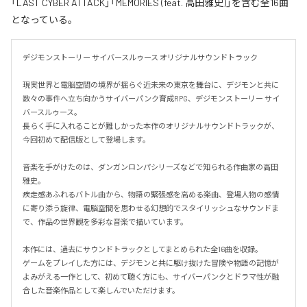
「LAST CYBER ATTACK」「MEMORIES (feat. 高田雅史)」を含む全16曲
となっている。
デジモンストーリー サイバースルゥース オリジナルサウンドトラック

現実世界と電脳空間の境界が揺らぐ近未来の東京を舞台に、デジモンと共に
数々の事件へ立ち向かうサイバーパンク育成RPG、デジモンストーリー サイ
バースルゥース。

長らく手に入れることが難しかった本作のオリジナルサウンドトラックが、
今回初めて配信版として登場します。

音楽を手がけたのは、ダンガンロンパシリーズなどで知られる作曲家の高田
雅史。

疾走感あふれるバトル曲から、物語の緊張感を高める楽曲、登場人物の感情
に寄り添う旋律、電脳空間を思わせる幻想的でスタイリッシュなサウンドま
で、作品の世界観を多彩な音楽で描いています。

本作には、過去にサウンドトラックとしてまとめられた全16曲を収録。

ゲームをプレイした方には、デジモンと共に駆け抜けた冒険や物語の記憶が
よみがえる一作として、初めて聴く方にも、サイバーパンクとドラマ性が融
合した音楽作品として楽しんでいただけます。
