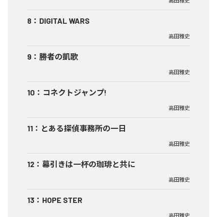
高田雅史
8
：
DIGITAL WARS
高田雅史
9
：
勝者の凱歌
高田雅史
10
：
コネクトジャンプ!
高田雅史
11
：
とある探偵事務所の一日
高田雅史
12
：
幕引きは一杯の珈琲と共に
高田雅史
13
：
HOPE STER
高田雅史