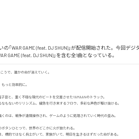
「WAR GAME (feat. DJ SHUN)」が配信開始された。今回
 GAME (feat. DJ SHUN)」を含む全1曲となっている。
の向こうで、誰かの命が消えていく。

もっと効率的に。

の電子音と、重く不穏な現代のビートを交差させたYAMAANのトラック。

なもないのリリシズム、緩急を行き来するフロウ、多彩な声色が駆け抜ける。

E」が描くのは、戦争が遠隔操作され、ゲームのように処理されていく時代の歪み。

ボタンひとつで、世界のどこかに火が放たれる。

、標的ではなく兵士がいて、家族がいて、明日を生きるはずだった命がある。
