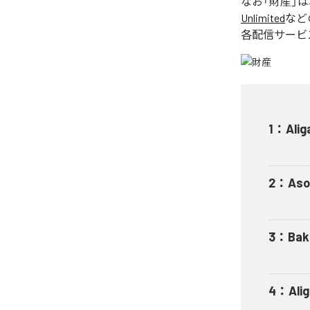
なお「
財産
」
Unlimited
など
各配信サービ
1
：
Alig
2
：
Aso
3
：
Bak
4
：
Ali