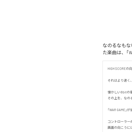
なのるなもないの
た楽曲は、「WAR
HIGH SCORE
それはより速く、
懐かしい8bit
その上を、なのる
「WAR GAM
コントローラーの
画面の向こうには