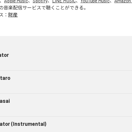
は、
Apple Music
、
Spotify
、
LINE MUSIC
、
YouTube Music
、
Amazon 
の音楽配信サービスで聴くことができる。
ス：
財産
ator
taro
asai
gator (Instrumental)