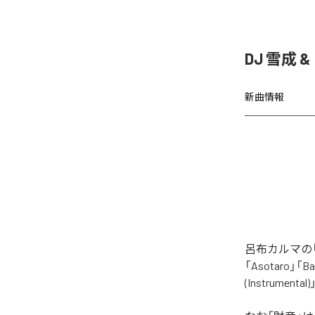
DJ 雪成
新曲情報
呂布カルマの「
「Asotaro」「Bak
(Instrume