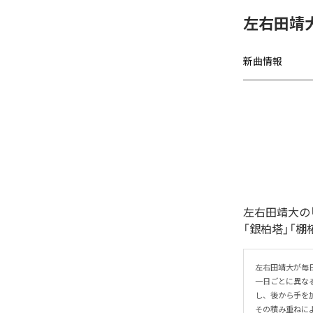
左右田靖
新曲情報
左右田靖大の
「銀柏塔」「棚
左右田靖大が毎
一日ごとに異な
し、後から手を加
その積み重ねに