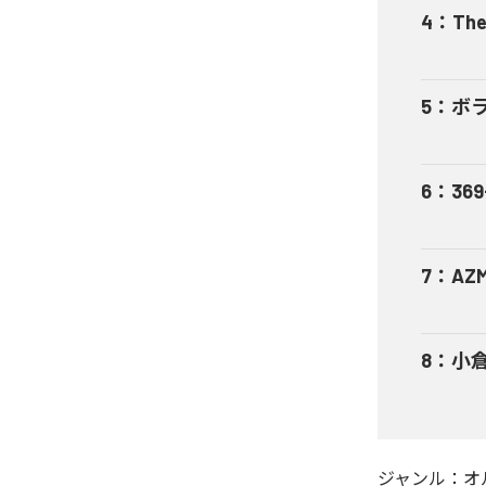
4
：
The
5
：
ボ
6
：
369
7
：
AZ
8
：
小倉
ジャンル：
オ