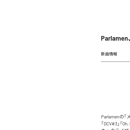
Parla
新曲情報
Parlame
「DCV#3」「Oh