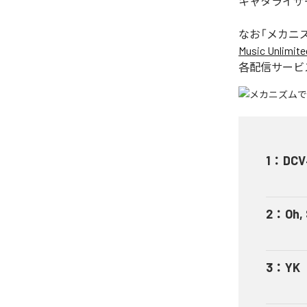
キャタライザー
なお「
メカニ
Music Unlimite
各配信サービ
1
：
DCV
2
：
Oh,
3
：
YK