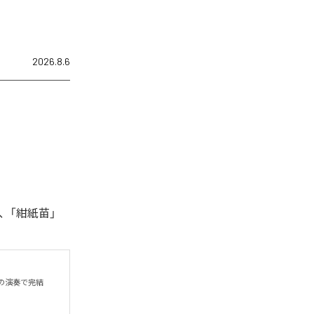
2026.8.6
、「紺紙苗」
の演奏で完結