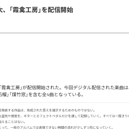
大、「霞禽工房」を配信開始
「霞禽工房」が配信開始された。今回デジタル配信された楽曲は
柘榴」「煤竹窓」を含む全4曲となっている。
日発表する作品は、完成された答えを提示するためのものではない。

る空気や感覚を、ギターとエフェクトペダルだけを通して記録していく。すべては一度きり
えることはない。

よって、一枚のアルバムでは表現できない時間の流れが少しずつ形になっていく。