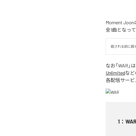
Moment 
全1曲となっ
殺される前に殺
なお「
WAR
」
Unlimited
など
各配信サービ
1
：
WA