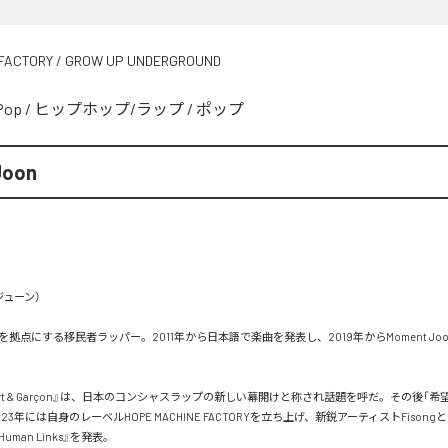
FACTORY / GROW UP UNDERGROUND
Pop
/
ヒップホップ/ラップ
/
ポップ
Joon
ューン）

拠点にする移民者ラッパー。2011年から日本語で楽曲を発表し、2019年からMoment Jo
port & Garçon』は、日本のコンシャスラップの新しい幕開けと称され話題を呼だ。その後「
23年には自身のレーベルHOPE MACHINE FACTORYを立ち上げ、新鋭アーティストFison
4 Human Links』を発表。
