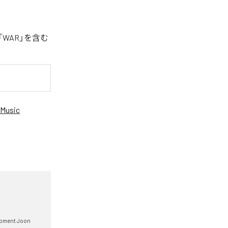
「WAR」を含む
Music
oment Joon