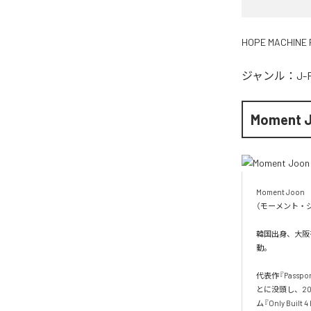
HOPE MACHINE 
ジャンル：
J-
Moment 
Moment Joon

（モーメント・ジ
韓国出身、大阪を
動。

代表作『Pass
とに没頭し、20
ム『Only Built 