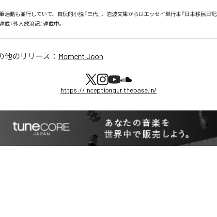
筆活動も並行していて、自伝的小説『三代』、岩波文庫からはエッセイ単行本『日本移民日記
新連載『外人放浪記』連載中。
の他のリリース：
Moment Joon
https://inceptiongur.thebase.in/