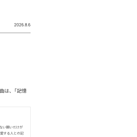
2026.8.6
曲は、「記憶
わない願いだけが
で愛する人との記