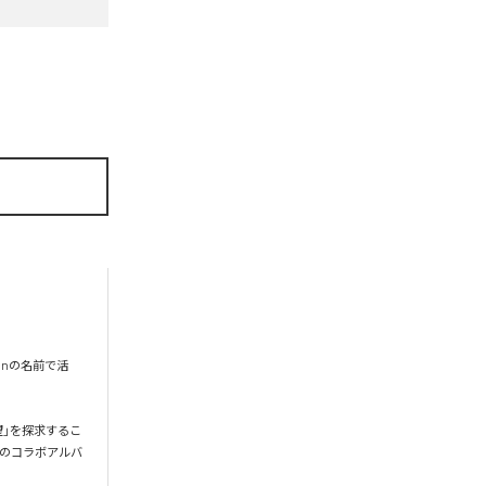
onの名前で活
希望」を探求するこ
gとのコラボアルバ