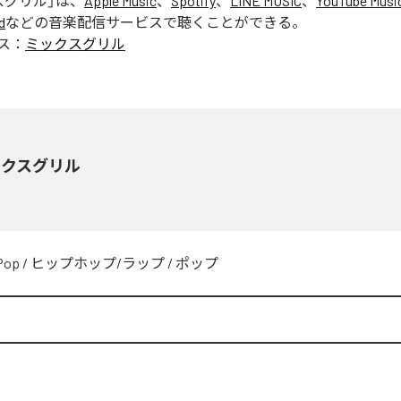
スグリル
」は、
Apple Music
、
Spotify
、
LINE MUSIC
、
YouTube Musi
d
などの音楽配信サービスで聴くことができる。
ス：
ミックスグリル
ックスグリル
Pop
/
ヒップホップ/ラップ
/
ポップ