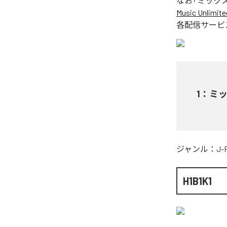
なお「
ミック
Music Unlimite
各配信サービ
1
：
ミ
ジャンル：
J-
H1B1K1