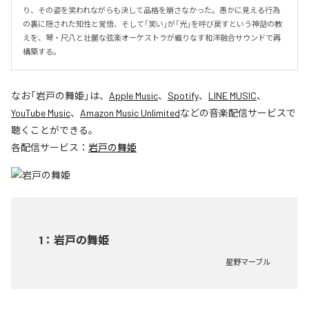
り、その姿を笑われながらも決して品格を崩さなかった。愚かに見える行為
の裏に隠された知性と覚悟、そして「笑い」が「光」を呼び戻すという神話の教
えを、琴・尺八と壮麗な弦楽オーケストラが織りなす和洋融合サウンドで再
構築する。
なお「
岩戸の舞姫
」は、
Apple Music
、
Spotify
、
LINE MUSIC
、
YouTube Music
、
Amazon Music Unlimited
などの音楽配信サービスで
聴くことができる。
各配信サービス：
岩戸の舞姫
1
：
岩戸の舞姫
星野マーブル