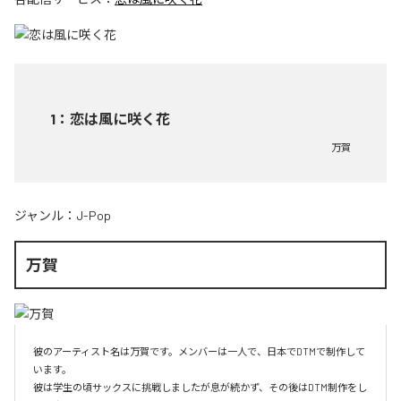
1
：
恋は風に咲く花
万賀
ジャンル：
J-Pop
万賀
彼のアーティスト名は万賀です。メンバーは一人で、日本でDTMで制作して
います。

彼は学生の頃サックスに挑戦しましたが息が続かず、その後はDTM制作をし