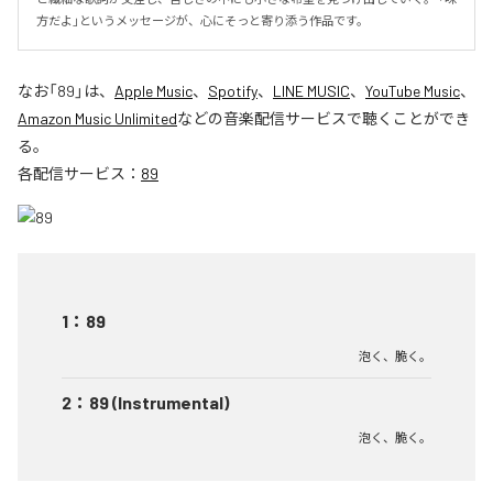
方だよ」というメッセージが、心にそっと寄り添う作品です。
なお「
89
」は、
Apple Music
、
Spotify
、
LINE MUSIC
、
YouTube Music
、
Amazon Music Unlimited
などの音楽配信サービスで聴くことができ
る。
各配信サービス：
89
1
：
89
泡く、脆く。
2
：
89 (Instrumental)
泡く、脆く。