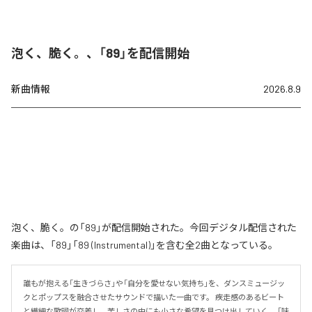
泡く、脆く。、「89」を配信開始
新曲情報
2026.8.9
泡く、脆く。の「89」が配信開始された。今回デジタル配信された
楽曲は、「89」「89 (Instrumental)」を含む全2曲となっている。
誰もが抱える「生きづらさ」や「自分を愛せない気持ち」を、ダンスミュージッ
クとポップスを融合させたサウンドで描いた一曲です。 疾走感のあるビート
と繊細な歌詞が交差し、苦しさの中にも小さな希望を見つけ出していく。 「味