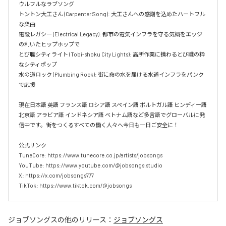
ウルフルなラブソング  

トントン大工さん (Carpenter Song): 大工さんへの感謝を込めたハートフル
な楽曲  

電設レガシー (Electrical Legacy): 都市の電気インフラを守る気概をエッジ
の利いたヒップホップで  

とび職シティライト (Tobi-shoku City Lights): 高所作業に携わるとび職の粋
なシティポップ  

水の道ロック (Plumbing Rock): 街に命の水を届ける水道インフラをパンク
で応援

現在日本語 英語 フランス語 ロシア語 スペイン語 ポルトガル語 ヒンディー語 
北京語 アラビア語 インドネシア語 ベトナム語など多言語でグローバルに発
信中です。街をつくるすべての働く人々へ今日も一日ご安全に！

公式リンク

TuneCore: https://www.tunecore.co.jp/artists/jobsongs

YouTube: https://www.youtube.com/@jobsongs.studio

X: https://x.com/jobsongs777

TikTok: https://www.tiktok.com/@jobsongs
ジョブソングス
の他のリリース：
ジョブソングス