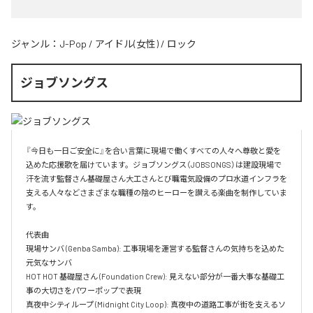
ジャンル：
J-Pop
/
アイドル(女性)
/
ロック
ジョブソングス
『今日も一日ご安全に』を合い言葉に現場で働くすべての人々へ尊敬と愛を
込めた応援歌を届けています。ジョブソングス（JOBSONGS）は建設現場で
汗を流す監督さん基礎屋さん大工さんとび職電気設備のプロ水道インフラを
支える人々などさまざまな職種の陰のヒーローを讃える楽曲を制作していま
す。

代表曲  

現場サンバ (Genba Samba): 工事現場を運営する監督さんの気持ちを込めた
元気なサンバ  

HOT HOT 基礎屋さん (Foundation Crew): 見えない部分が一番大事な基礎工
事の大切さをパワーポップで表現  

真夜中シティループ (Midnight City Loop): 真夜中の道路工事が街を支えるソ