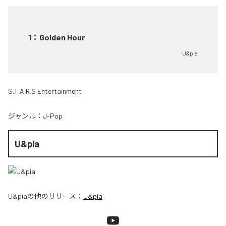
1
：
Golden Hour
U&pia
S.T.A.R.S Entertainment
ジャンル：
J-Pop
U&pia
U&pia
の他のリリース：
U&pia