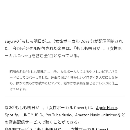
sayuriの「もしも明日が…。 (女性ボーカル Cover)」が配信開始され
た。今回デジタル配信された楽曲は、「もしも明日が…。 (女性ボ
ーカル Cover)」を含む全1曲となっている。
昭和の名曲「もしも明日が…。」を、女性ボーカルによるやさしいピアノバラ
ードとしてカバーしました。原曲の温かく懐かしいメロディを大切にしなが
ら、静かで柔らかな歌声とピアノで、穏やかな余韻を感じるアレンジに仕上
げています。
なお「
もしも明日が…。 (女性ボーカル Cover)
」は、
Apple Music
、
Spotify
、
LINE MUSIC
、
YouTube Music
、
Amazon Music Unlimited
など
の音楽配信サービスで聴くことができる。
各配信サービス：
もしも明日が…。 (女性ボーカル Cover)