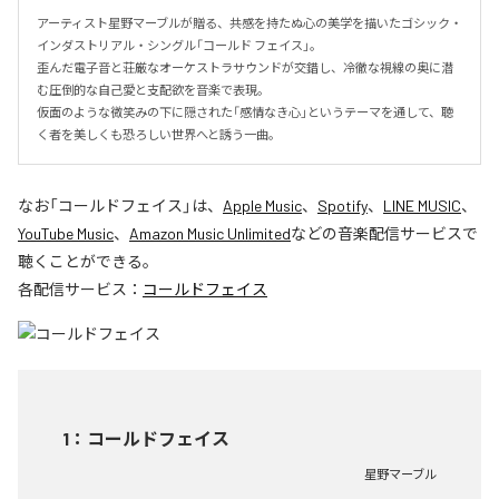
アーティスト星野マーブルが贈る、共感を持たぬ心の美学を描いたゴシック・
インダストリアル・シングル「コールド フェイス」。

歪んだ電子音と荘厳なオーケストラサウンドが交錯し、冷徹な視線の奥に潜
む圧倒的な自己愛と支配欲を音楽で表現。

仮面のような微笑みの下に隠された「感情なき心」というテーマを通して、聴
く者を美しくも恐ろしい世界へと誘う一曲。
なお「
コールドフェイス
」は、
Apple Music
、
Spotify
、
LINE MUSIC
、
YouTube Music
、
Amazon Music Unlimited
などの音楽配信サービスで
聴くことができる。
各配信サービス：
コールドフェイス
1
：
コールドフェイス
星野マーブル