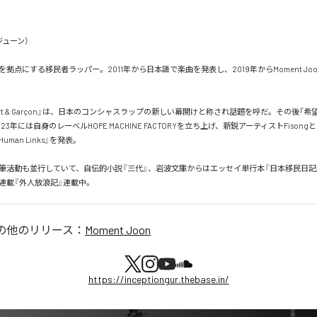
ューン）

拠点にする移民者ラッパー。2011年から日本語で楽曲を発表し、2019年からMoment Jo
port & Garçon』は、日本のコンシャスラップの新しい幕開けと称され話題を呼だ。その後「
23年には自身のレーベルHOPE MACHINE FACTORYを立ち上げ、新鋭アーティストFison
4 Human Links』を発表。

筆活動も並行していて、自伝的小説『三代』、岩波文庫からはエッセイ単行本『日本移民日記
新連載『外人放浪記』連載中。
の他のリリース：
Moment Joon
https://inceptiongur.thebase.in/