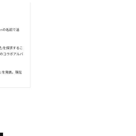
onの名前で活
希望」を探求するこ
gとのコラボアルバ
』を発表。現在