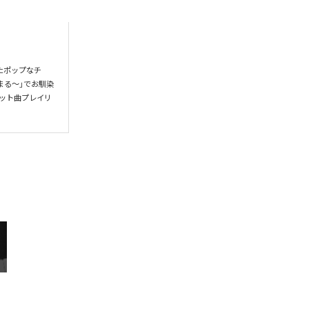
たポップなチ
まる〜」でお馴染
ヒット曲プレイリ