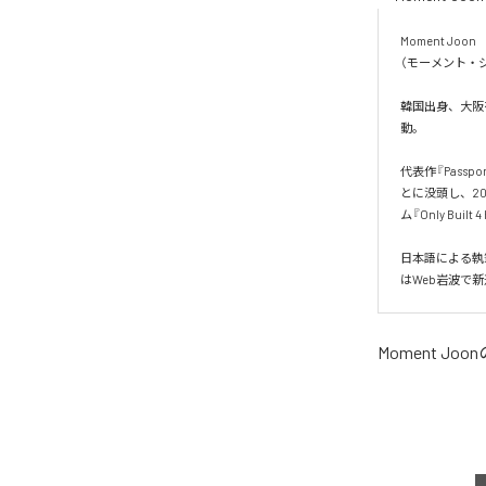
Moment Joon

（モーメント・ジ
韓国出身、大阪を
動。

代表作『Pass
とに没頭し、20
ム『Only Built 
日本語による執
はWeb岩波で
Moment Joon