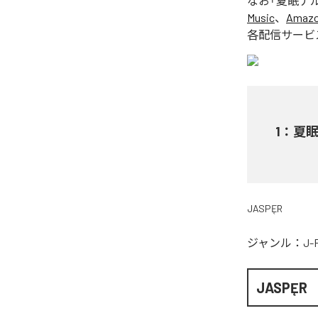
なお「
夏眠ナルコ
Music
、
Amazon
各配信サービ
1
：
夏眠
JASPĘR
ジャンル：
J-
JASPĘR