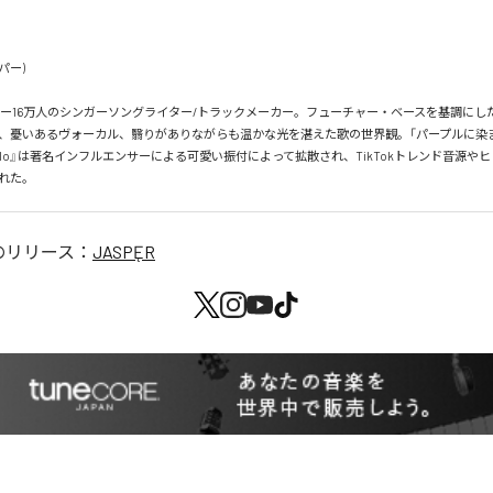
パー)

ォロワー16万人のシンガーソングライター/トラックメーカー。フューチャー・ベースを基調にし
、憂いあるヴォーカル、翳りがありながらも温かな光を湛えた歌の世界観。「パープルに染
llo』は著名インフルエンサーによる可愛い振付によって拡散され、TikTokトレンド音源や
れた。
のリリース：
JASPĘR