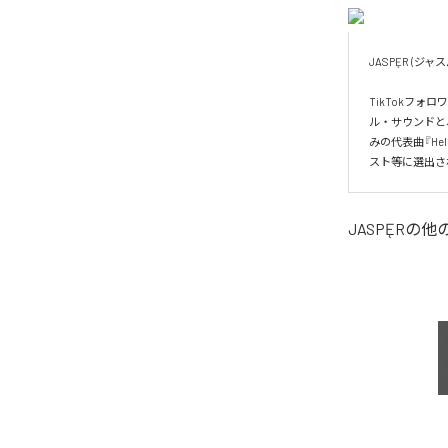
JASPĘR (ジャス
TikTokフ
ル・サウンドと
みの代表曲『He
スト等に選出さ
JASPĘR
の他