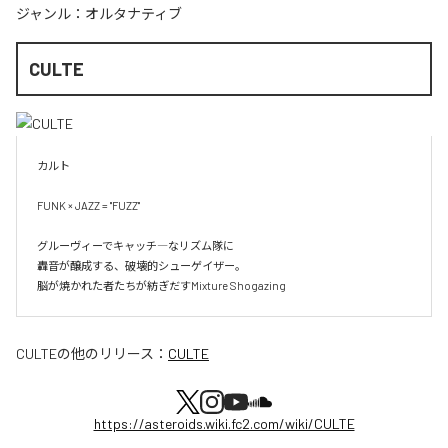
ジャンル：
オルタナティブ
CULTE
カルト

FUNK × JAZZ = "FUZZ"

グルーヴィーでキャッチ―なリズム隊に

轟音が醸成する、破壊的シューゲイザー。

脳が焼かれた者たちが紡ぎだすMixture Shogazing
CULTE
の他のリリース：
CULTE
https://asteroids.wiki.fc2.com/wiki/CULTE