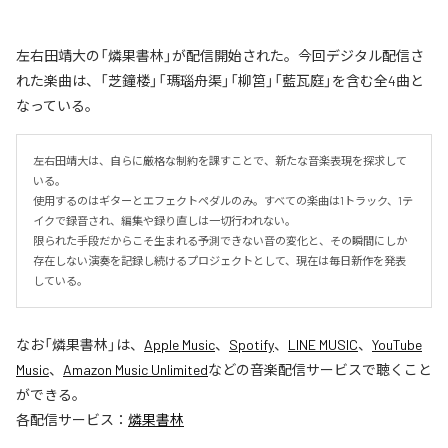
左右田靖大の「燐果書林」が配信開始された。今回デジタル配信さ
れた楽曲は、「芝鐘楼」「瑪瑙舟渠」「柳筥」「藍瓦庭」を含む全4曲と
なっている。
左右田靖大は、自らに厳格な制約を課すことで、新たな音楽表現を探求して
いる。

使用するのはギターとエフェクトペダルのみ。すべての楽曲は1トラック、1テ
イクで録音され、編集や録り直しは一切行われない。

限られた手段だからこそ生まれる予測できない音の変化と、その瞬間にしか
存在しない演奏を記録し続けるプロジェクトとして、現在は毎日新作を発表
している。
なお「
燐果書林
」は、
Apple Music
、
Spotify
、
LINE MUSIC
、
YouTube
Music
、
Amazon Music Unlimited
などの音楽配信サービスで聴くこと
ができる。
各配信サービス：
燐果書林