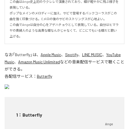
この曲はAnge史上初のウクレレで演奏されており、蝶が軽やかに飛ぶ様子を
表現している。

ポップなメインのメロディーに加え、サビで登場するバックコーラスがこの
曲を強く印象づける。Cメロの後のサビのストリングスが心地よい。

この曲でAngeは自分の心をアゲハチョウとして表現している。自分はヒマラ
ヤの貴婦人のような高貴な蝶なんかじゃなくて、どこにでもいる蝶だと歌い
上げる。
なお「
Butterfly
」は、
Apple Music
、
Spotify
、
LINE MUSIC
、
YouTube
Music
、
Amazon Music Unlimited
などの音楽配信サービスで聴くこと
ができる。
各配信サービス：
Butterfly
1
：
Butterfly
Ange