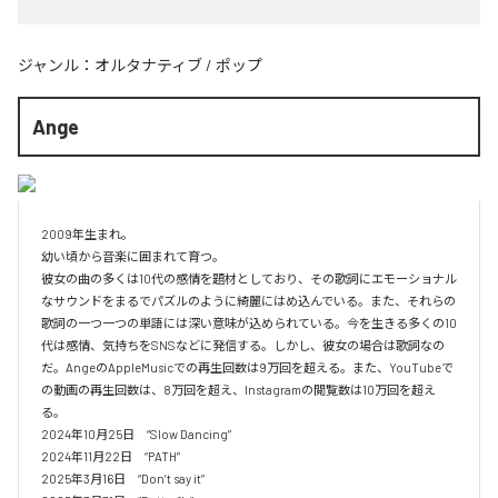
ジャンル：
オルタナティブ
/
ポップ
Ange
2009年生まれ。

幼い頃から音楽に囲まれて育つ。

彼女の曲の多くは10代の感情を題材としており、その歌詞にエモーショナル
なサウンドをまるでパズルのように綺麗にはめ込んでいる。また、それらの
歌詞の一つ一つの単語には深い意味が込められている。今を生きる多くの10
代は感情、気持ちをSNSなどに発信する。しかし、彼女の場合は歌詞なの
だ。AngeのAppleMusicでの再生回数は9万回を超える。また、YouTubeで
の動画の再生回数は、8万回を超え、Instagramの閲覧数は10万回を超え
る。

2024年10月25日　“Slow Dancing”

2024年11月22日　“PATH”

2025年3月16日　“Don’t say it”
