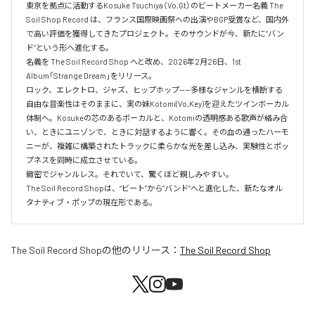
東京を拠点に活動するKosuke Tsuchiya（Vo,Gt）のビートメーカー名義 The 
Soil Shop Record は、フランス国際映画祭への出演やBGP受賞など、国内外
で高い評価を獲得してきたプロジェクト。そのサウンドが今、新たに“バン
ド”という形へ進化する。

名義を The Soil Record Shop へと改め、2026年2月26日、1st 
Album「Strange Dream」をリリース。

ロック、エレクトロ、ジャズ、ヒップホップ——多様なジャンルを横断する
自由な音楽性はそのままに、実の妹Kotomi(Vo,Key)を迎えたツインボーカル
体制へ。Kosukeの芯のあるボーカルと、Kotomiの透明感ある歌声が絡み合
い、ときにユニゾンで、ときに対話するように響く。その血の通ったハーモ
ニーが、複雑に構築されたトラックに柔らかな光を差し込み、実験性とポッ
プネスを同時に成立させている。

緻密でジャンルレス。それでいて、驚くほど親しみやすい。

The Soil Record Shopは、“ビート”から“バンド”へと進化した、新たなオル
タナティブ・ポップの現在形である。
The Soil Record Shop
の他のリリース：
The Soil Record Shop