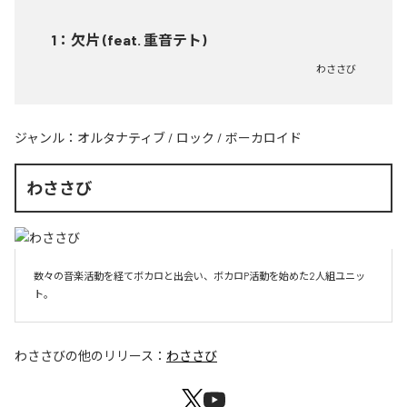
1
：
欠片 (feat. 重音テト)
わささび
ジャンル：
オルタナティブ
/
ロック
/
ボーカロイド
わささび
数々の音楽活動を経てボカロと出会い、ボカロP活動を始めた2人組ユニッ
ト。
わささび
の他のリリース：
わささび