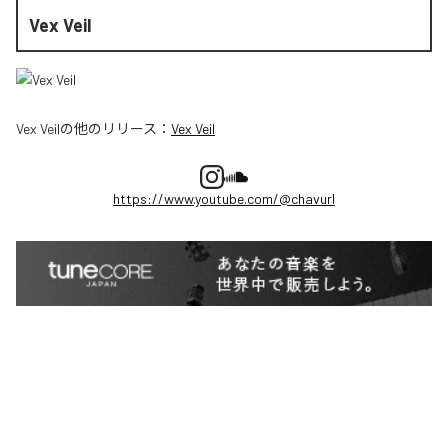
Vex Veil
Vex Veil
の他のリリース：
Vex Veil
https://www.youtube.com/@chavurl