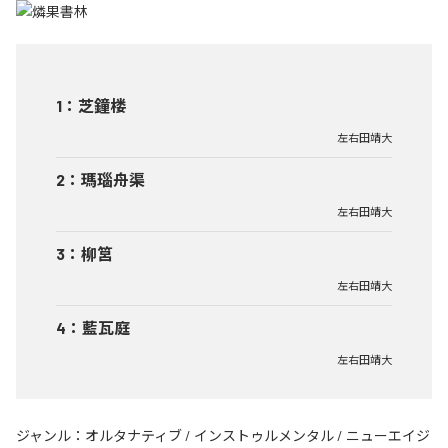
1
：
芝鐘楼
左右田靖大
2
：
瑪瑙舟渠
左右田靖大
3
：
柳筥
左右田靖大
4
：
藍瓦庭
左右田靖大
ジャンル：
オルタナティブ
/
インストゥルメンタル
/
ニューエイジ