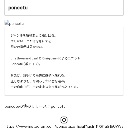
poncotu
ジャンルを縦横無尽に駆け回る。

やりたいことだけを形にする。

誰かの指示は届かない。

one thousand Leaf と Craig Jerry によるユニット

Poncotu（ポンコツ）。

音楽は、説明よりも先に感情へ触れる。

正しさよりも、今鳴らしたい音を選ぶ。

その自由さが、そのままスタイルだったりする。
poncotu
の他のリリース：
poncotu
https://www.instagram.com/poncotu_official?igsh=MXR1aG15OWVs