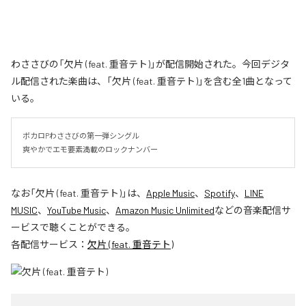
わささびの「欠片 (feat. 重音テト)」が配信開始された。今回デジタ
ル配信された楽曲は、「欠片 (feat. 重音テト)」を含む全1曲となって
いる。
ボカロPわささびの第一弾シングル

爽やかでエモ要素満載のロックナンバー
なお「
欠片 (feat. 重音テト)
」は、
Apple Music
、
Spotify
、
LINE
MUSIC
、
YouTube Music
、
Amazon Music Unlimited
などの音楽配信サ
ービスで聴くことができる。
各配信サービス：
欠片 (feat. 重音テト)