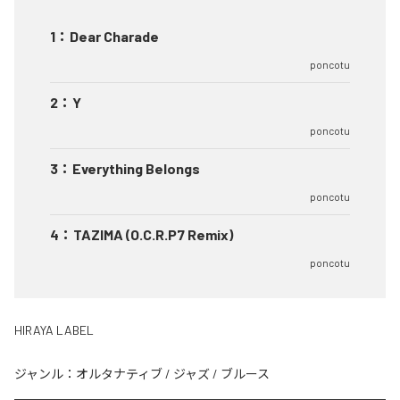
1
：
Dear Charade
poncotu
2
：
Y
poncotu
3
：
Everything Belongs
poncotu
4
：
TAZIMA (O.C.R.P7 Remix)
poncotu
HIRAYA LABEL
ジャンル：
オルタナティブ
/
ジャズ
/
ブルース