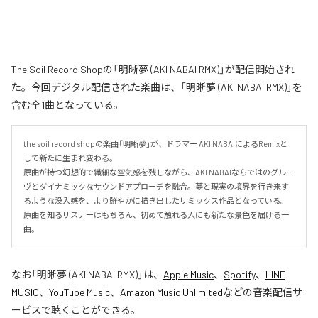
The Soil Record Shopの「明晰夢 (AKI NABAI RMX)」が配信開始され
た。今回デジタル配信された楽曲は、「明晰夢 (AKI NABAI RMX)」を
含む全1曲となっている。
the soil record shopの楽曲「明晰夢」が、ドラマー AKI NABAIによるRemixと
して新たに生まれ変わる。

原曲が持つ幻想的で繊細な空気感を残しながら、AKI NABAIならではのグルー
ヴとダイナミックなサウンドアプローチを融合。夢と現実の境界を行き来す
るような没入感を、より鮮やかに描き出したリミックス作品となっている。

原曲を知るリスナーはもちろん、初めて触れる人にも新たな景色を届ける一
曲。
なお「
明晰夢 (AKI NABAI RMX)
」は、
Apple Music
、
Spotify
、
LINE
MUSIC
、
YouTube Music
、
Amazon Music Unlimited
などの音楽配信サ
ービスで聴くことができる。