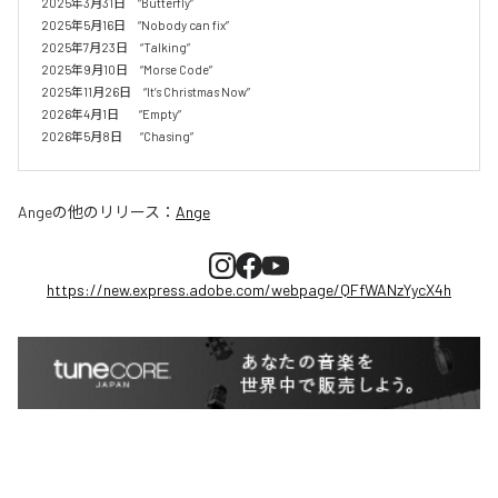
2025年3月31日　“Butterfly”

2025年5月16日　“Nobody can fix”

2025年7月23日　“Talking”

2025年9月10日　“Morse Code”

2025年11月26日　“It’s Christmas Now”

2026年4月1日         “Empty”

Ange
の他のリリース：
Ange
https://new.express.adobe.com/webpage/QFfWANzYycX4h