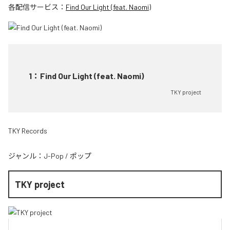
各配信サービス：
Find Our Light (feat. Naomi)
1
：
Find Our Light (feat. Naomi)
TKY project
TKY Records
ジャンル：
J-Pop
/
ポップ
TKY project