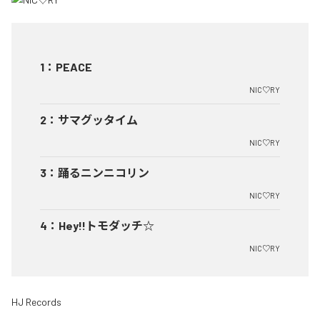
1
：
PEACE
NIC♡RY
2
：
サマグッタイム
NIC♡RY
3
：
踊るニンニコリン
NIC♡RY
4
：
Hey!!トモダッチ☆
NIC♡RY
HJ Records