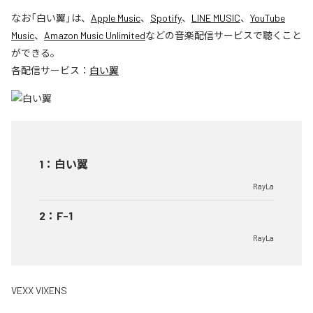
なお「
白い翼
」は、
Apple Music
、
Spotify
、
LINE MUSIC
、
YouTube
Music
、
Amazon Music Unlimited
などの音楽配信サービスで聴くこと
ができる。
各配信サービス：
白い翼
1
：
白い翼
RayLa
2
：
F-1
RayLa
VEXX VIXENS