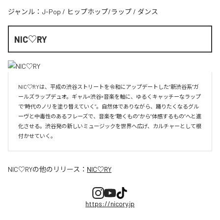
ジャンル：
J-Pop
/
ヒップホップ/ラップ
/
ダンス
NIC♡RY
NIC♡RYは、平成の渋谷ストリートを令和にアップデートした“新渋谷系”ガ
ールズラップデュオ。ギャル×渋谷×音楽を軸に、ゆるくキャッチーなラップ
で“時代のノリを塗り替えていく”。自然体でありながら、踊りたくなるグル
ーヴと中毒性のあるフレーズで、音楽を“聴くもの”から“体感するもの”へと進
化させる。渋谷発の新しいミュージックを世界へ広げ、カルチャーとして根
付かせていく。
NIC♡RY
の他のリリース：
NIC♡RY
https://nicory.jp