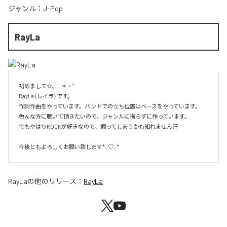
ジャンル：
J-Pop
RayLa
初めまして☆。.:＊・゜

RayLa（レイラ）です。

作詞作曲をやっています。バンドでの立ち位置はベースをやっています。

色んな方に聴いて頂きたいので、ジャンルに拘らずに作っています。

でもやはりROCKが好きなので、偏ってしまうかも知れません汗

今後ともよろしくお願い致します*⸜♡⸝*
RayLa
の他のリリース：
RayLa