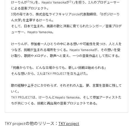
けーりんが「TK」を、Hayato Yamaokaが「Y」を担う、2人のプロデューサー
による音楽プロジェクト。

3児の母であり、株式会社ライフキャリアcircle代表取締役、「Bポジけーり
ん大学」を主宰するけーりん。

そして、日本で生まれ、英語の歌と洋楽に育てられたシンガー／音楽プロデ
ューサー、Hayato Yamaoka。

けーりんが、参加者一人ひとりの中にある想いや可能性を見つけ、人と人を
つなぎ、挑戦が生まれる場所をつくる。Hayato Yamaokaが、その想いを受
け取り、歌詞やメロディ、歌声へと変え、一つの音楽作品として形にする。

「何歳からでも、どんな立場からでも、新しい挑戦は始められる」

そんな想いから、2人はTKY PROJECTを立ち上げた。

歌の経験や上手さにかかわらず、それぞれの人生、夢、言葉を音楽に残して
いく。

TKY PROJECTは、けーりんとHayato Yamaoka、そして参加アーティストた
ちが共につくる、挑戦と再出発の音楽プロジェクトである。
TKY project
の他のリリース：
TKY project