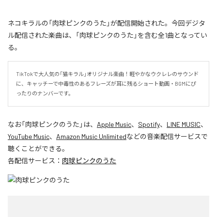
ネコキラルの「肉球ピンクのうた」が配信開始された。今回デジタ
ル配信された楽曲は、「肉球ピンクのうた」を含む全1曲となってい
る。
TikTokで大人気の「猫キラル」オリジナル楽曲！軽やかなウクレレのサウンド
に、キャッチーで中毒性のあるフレーズが耳に残るショート動画・BGMにぴ
ったりのナンバーです。
なお「
肉球ピンクのうた
」は、
Apple Music
、
Spotify
、
LINE MUSIC
、
YouTube Music
、
Amazon Music Unlimited
などの音楽配信サービスで
聴くことができる。
各配信サービス：
肉球ピンクのうた