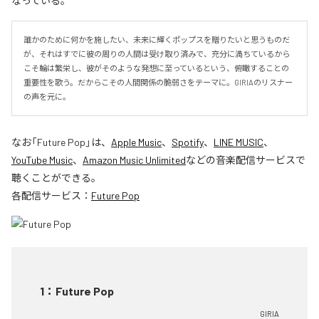
なっている。
誰かのために何かを施したい、未来に輝くポップスを贈りたいと思うものだ
が、それはすでに彼の周りの人間は受け取り済みで、充分に満ちているから
こそ輪は繁栄し、彼がそのような発想に至っているという、俯瞰することの
重要性を歌う。だからこその人間関係の脆弱さをテーマに。GIRIAのリスナー
の声を元に。
なお「
Future Pop
」は、
Apple Music
、
Spotify
、
LINE MUSIC
、
YouTube Music
、
Amazon Music Unlimited
などの音楽配信サービスで
聴くことができる。
各配信サービス：
Future Pop
1
：
Future Pop
GIRIA