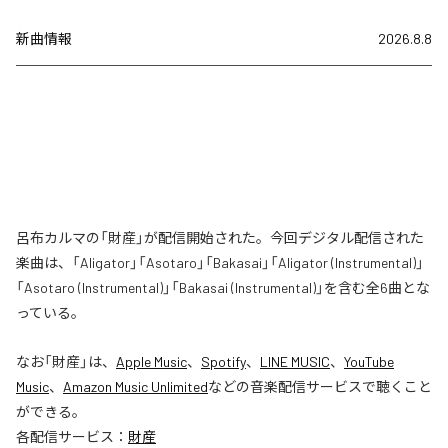
新曲情報
2026.8.8
呂布カルマの「財産」が配信開始された。今回デジタル配信された
楽曲は、「Aligator」「Asotaro」「Bakasai」「Aligator (Instrumental)」
「Asotaro (Instrumental)」「Bakasai (Instrumental)」を含む全6曲とな
っている。
なお「
財産
」は、
Apple Music
、
Spotify
、
LINE MUSIC
、
YouTube
Music
、
Amazon Music Unlimited
などの音楽配信サービスで聴くこと
ができる。
各配信サービス：
財産