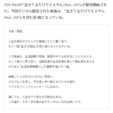
YOS-MAGの「生きてるだけでええやん (feat. JAP)」が配信開始され
た。今回デジタル配信された楽曲は、「生きてるだけでええやん
(feat. JAP)」を含む全1曲となっている。
大阪・西成。

人生を諦めかけた人々が最後にたどり着く街で、

もう一度「生きる理由」を探し続ける人たちがいる。

この楽曲は、生活困窮や孤独、絶望の中でも前を向こうとする人々、

そして彼らに寄り添い、住居支援や生活支援を通じて再出発を支える

NPO法人「生活支援機構ALL」の奮闘を描いた一曲。

綺麗ごとでは片付けられない現実と、

それでも人を信じ、手を差し伸べ続ける人たちの姿を、

リアルなリリックとメッセージに込めた。

誰にでも、人生をやり直せる可能性はある。

この曲が、その一歩を踏み出すきっかけになれば幸いです。