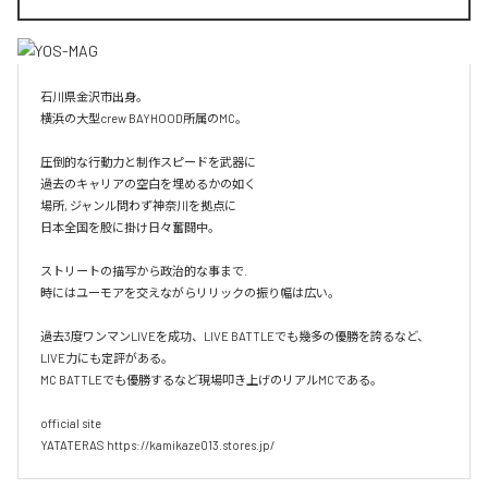
石川県金沢市出身。

横浜の大型crew BAYHOOD所属のMC。

圧倒的な行動力と制作スピードを武器に

過去のキャリアの空白を埋めるかの如く

場所, ジャンル問わず神奈川を拠点に

日本全国を股に掛け日々奮闘中。

ストリートの描写から政治的な事まで.

時にはユーモアを交えながらリリックの振り幅は広い。

過去3度ワンマンLIVEを成功、LIVE BATTLEでも幾多の優勝を誇るなど、
LIVE力にも定評がある。

MC BATTLEでも優勝するなど現場叩き上げのリアルMCである。

official site

YATATERAS https://kamikaze013.stores.jp/