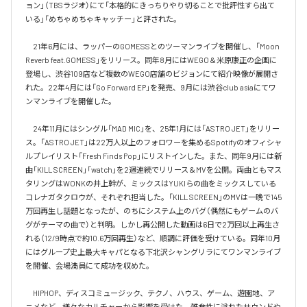
ョン」（TBSラジオ）にて「本格的にきっちりやり切ることで批評性すら出て
いる」「めちゃめちゃキャッチー」と評された。

　21年6月には、ラッパーのGOMESSとのツーマンライブを開催し、「Moon 
Reverb feat.GOMESS」をリリース。同年8月にはWEGO＆米原康正の企画に
登場し、渋谷109店など複数のWEGO店舗のビジョンにて紹介映像が展開さ
れた。22年4月には「Go Forward EP」を発売、9月には渋谷club asiaにてワ
ンマンライブを開催した。

　24年11月にはシングル「MAD MIC」を、25年1月には「ASTRO JET」をリリー
ス。「ASTRO JET」は22万人以上のフォロワーを集めるSpotifyのオフィシャ
ルプレイリスト「Fresh Finds Pop」にリストインした。また、同年9月には新
曲「KILL SCREEN」「watch」を2週連続でリリース＆MVを公開。両曲ともマス
タリングはWONKの井上幹が、ミックスはYUKIらの曲をミックスしている
コレナガタクロウが、それぞれ担当した。「KILL SCREEN」のMVは一晩で145
万回再生し話題となったが、のちにシステム上のバグ（偶然にもゲームのバ
グがテーマの曲で）と判明。しかし再公開した動画は6日で2万回以上再生さ
れる（12/9時点で約10.6万回再生）など、順調に評価を受けている。同年10月
にはグループ史上最大キャパとなる下北沢シャングリラにてワンマンライブ
を開催、会場満員にて成功を収めた。

　HIPHOP、ディスコミュージック、テクノ、ハウス、ゲーム、遊園地、ア
ニメなど、様々なカルチャーから影響を受けた、雑食性に溢れたサウンドや