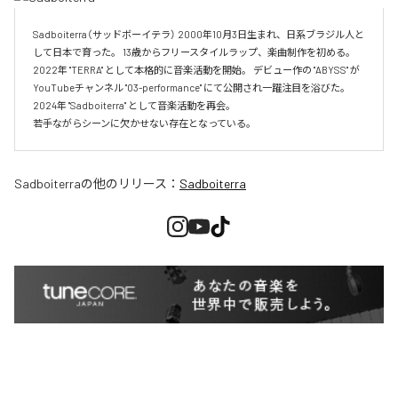
Sadboiterra（サッドボーイテラ） 2000年10月3日生まれ、日系ブラジル人と
して日本で育った。 13歳からフリースタイルラップ、楽曲制作を初める。 
2022年 "TERRA" として本格的に音楽活動を開始。 デビュー作の "ABYSS" が
YouTubeチャンネル "03-performance" にて公開され一躍注目を浴びた。 
2024年 "Sadboiterra" として音楽活動を再会。

若手ながらシーンに欠かせない存在となっている。
Sadboiterra
の他のリリース：
Sadboiterra