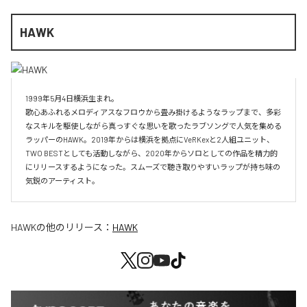
HAWK
1999年5月4日横浜生まれ。

歌心あふれるメロディアスなフロウから畳み掛けるようなラップまで、多彩
なスキルを駆使しながら真っすぐな思いを歌ったラブソングで人気を集める
ラッパーのHAWK。2019年からは横浜を拠点にVeRKexと2人組ユニット、
TWO BESTとしても活動しながら、2020年からソロとしての作品を精力的
にリリースするようになった。スムーズで聴き取りやすいラップが持ち味の
気鋭のアーティスト。
HAWK
の他のリリース：
HAWK