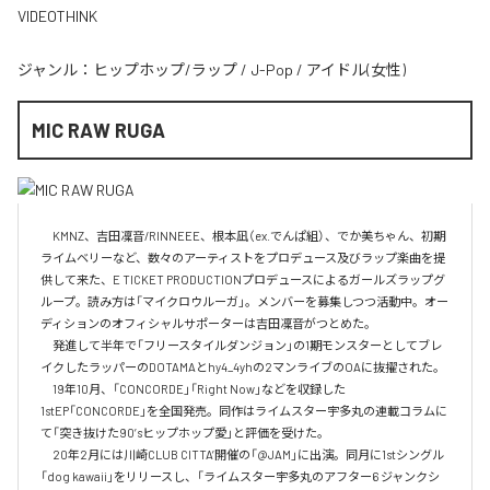
VIDEOTHINK
ジャンル：
ヒップホップ/ラップ
/
J-Pop
/
アイドル(女性)
MIC RAW RUGA
　KMNZ、吉田凜音/RINNEEE、根本凪（ex.でんぱ組）、でか美ちゃん、初期
ライムベリーなど、数々のアーティストをプロデュース及びラップ楽曲を提
供して来た、E TICKET PRODUCTIONプロデュースによるガールズラップグ
ループ。読み方は「マイクロウルーガ」。メンバーを募集しつつ活動中。オー
ディションのオフィシャルサポーターは吉田凜音がつとめた。

　発進して半年で「フリースタイルダンジョン」の1期モンスターとしてブレ
イクしたラッパーのDOTAMAとhy4_4yhの2マンライブのOAに抜擢された。

　19年10月、「CONCORDE」「Right Now」などを収録した
1stEP「CONCORDE」を全国発売。同作はライムスター宇多丸の連載コラムに
て「突き抜けた90’sヒップホップ愛」と評価を受けた。

　20年2月には川崎CLUB CITTA’開催の「@JAM」に出演。同月に1stシングル
「dog kawaii」をリリースし、「ライムスター宇多丸のアフター6 ジャンクシ