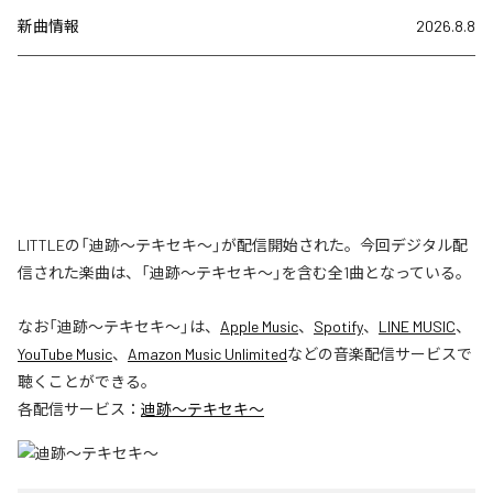
新曲情報
2026.8.8
LITTLEの「迪跡〜テキセキ〜」が配信開始された。今回デジタル配
信された楽曲は、「迪跡〜テキセキ〜」を含む全1曲となっている。
なお「
迪跡〜テキセキ〜
」は、
Apple Music
、
Spotify
、
LINE MUSIC
、
YouTube Music
、
Amazon Music Unlimited
などの音楽配信サービスで
聴くことができる。
各配信サービス：
迪跡〜テキセキ〜