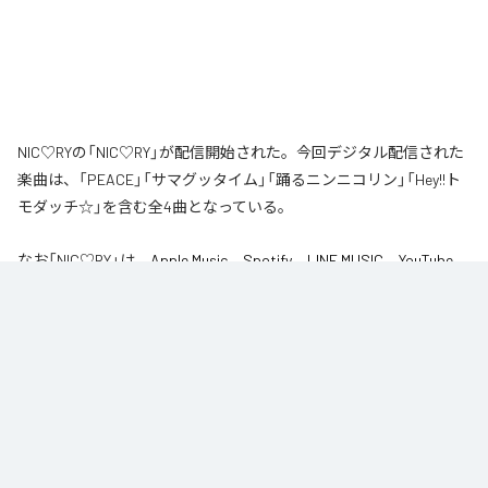
NIC♡RYの「NIC♡RY」が配信開始された。今回デジタル配信された
楽曲は、「PEACE」「サマグッタイム」「踊るニンニコリン」「Hey!!ト
モダッチ☆」を含む全4曲となっている。
なお「
NIC♡RY
」は、
Apple Music
、
Spotify
、
LINE MUSIC
、
YouTube
Music
、
Amazon Music Unlimited
などの音楽配信サービスで聴くこと
ができる。
各配信サービス：
NIC♡RY
1
：
PEACE