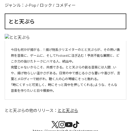
ジャンル：
J-Pop
/
ロック
/
コメディー
とと天ぷら
今日も何かが揚がる…！揚げ物系クリエイターのとと天ぷらが、その熱い情
熱を音楽に、ゲームに、そしてPodcastに注ぎ込む！予測不能な展開と、ど
こか力の抜けたトークにハマる人、続出中。

完璧じゃないからこそ、共感できる。とと天ぷらの創る音楽には人間…い
や、揚げ物らしい温かさがある。日常の中で感じる小さな憂いや喜びが、言
葉とメロディーで紡がれ、聴く人の心の琴線にそっと触れる。

「時にくすっと可笑しく、時にそっと背中を押してくれる」ような、そんな
音楽を作りたいと日々模索中。
とと天ぷら
の他のリリース：
とと天ぷら
https://www.twitch.tv/tototempura