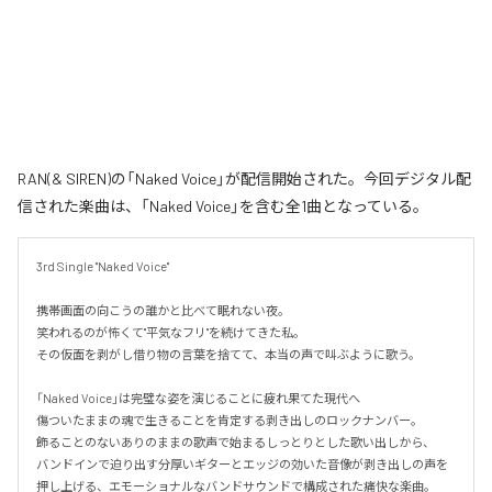
RAN(& SIREN)の「Naked Voice」が配信開始された。今回デジタル配
信された楽曲は、「Naked Voice」を含む全1曲となっている。
3rd Single "Naked Voice"

携帯画面の向こうの誰かと比べて眠れない夜。

笑われるのが怖くて"平気なフリ"を続けてきた私。

その仮面を剥がし借り物の言葉を捨てて、本当の声で叫ぶように歌う。

「Naked Voice」は完璧な姿を演じることに疲れ果てた現代へ

傷ついたままの魂で生きることを肯定する剥き出しのロックナンバー。

飾ることのないありのままの歌声で始まるしっとりとした歌い出しから、

バンドインで迫り出す分厚いギターとエッジの効いた音像が剥き出しの声を
押し上げる、エモーショナルなバンドサウンドで構成された痛快な楽曲。
