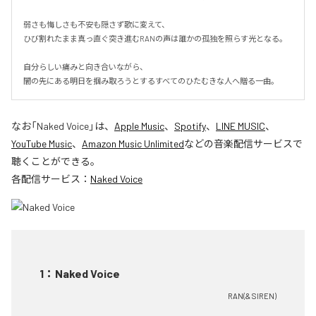
弱さも悔しさも不安も隠さず歌に変えて、

ひび割れたまま真っ直ぐ突き進むRANの声は誰かの孤独を照らす光となる。

自分らしい痛みと向き合いながら、

闇の先にある明日を掴み取ろうとするすべてのひたむきな人へ贈る一曲。
なお「
Naked Voice
」は、
Apple Music
、
Spotify
、
LINE MUSIC
、
YouTube Music
、
Amazon Music Unlimited
などの音楽配信サービスで
聴くことができる。
各配信サービス：
Naked Voice
1
：
Naked Voice
RAN(& SIREN)