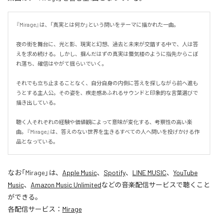
『Mirage』は、「真実とは何か」という問いをテーマに描かれた一曲。

夜の街を舞台に、光と影、現実と幻想、過去と未来が交錯する中で、人は答
えを求め続ける。しかし、掴んだはずの真実は蜃気楼のように指先からこぼ
れ落ち、確信はやがて揺らいでいく。

それでも立ち止まることなく、自分自身の内側に答えを探しながら前へ進も
うとする主人公。その姿を、疾走感あふれるサウンドと印象的な言葉選びで
描き出している。

聴く人それぞれの経験や価値観によって意味が変化する、考察性の高い楽
曲。『Mirage』は、答えのない世界を生きるすべての人へ問いを投げかける作
品となっている。
なお「
Mirage
」は、
Apple Music
、
Spotify
、
LINE MUSIC
、
YouTube
Music
、
Amazon Music Unlimited
などの音楽配信サービスで聴くこと
ができる。
各配信サービス：
Mirage