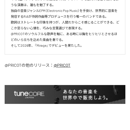
うな演奏は、誰もを魅了する。

独自の音楽ジャンルEPM（Electronic Pop Music）を手掛け、世界的に音楽を
発信するRiAが作詞作曲等プロデュースを行う唯一のバンドである。

歌詞はストレートな印象を持つが、人間だからこそ感じることができる、ど
こか至らない心情を、巧みな言葉選びで表現する。

@PRICOTのソウルフルな歌声を軸に、ある時には胸をヒリヒリとさせるほ
どのいら立ちを込めた楽曲を奏でる。

そして2026年、『Mirage』でデビューを果たした。
@PRICOT
の他のリリース：
@PRICOT