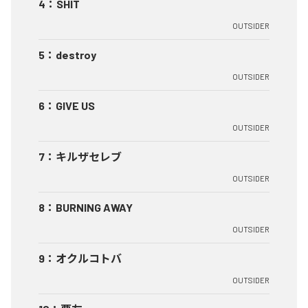
4
：
SHIT
OUTSIDER
5
：
destroy
OUTSIDER
6
：
GIVE US
OUTSIDER
7
：
キルザセレブ
OUTSIDER
8
：
BURNING AWAY
OUTSIDER
9
：
オクルコトバ
OUTSIDER