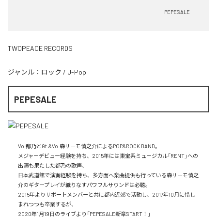
PEPESALE
TWOPEACE RECORDS
ジャンル：
ロック
/
J-Pop
PEPESALE
Vo.都乃とGt.&Vo.森リーモ慎之介によるPOP&ROCK BAND。

メジャーデビュー経験を持ち、2015年には東宝系ミュージカル「RENT」への
出演も果たした都乃の歌声、

日本武道館で演奏経験を持ち、多方面へ楽曲提供も行っている森リーモ慎之
介のギタープレイが織りなすパワフルサウンドは必聴。

2015年よりサポートメンバーと共に都内近郊で活動し、2017年10月に惜し
まれつつも卒業するが、

2020年1月19日のライブより「PEPESALE新章START！」
