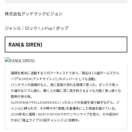
株式会社グッドラックビジョン
ジャンル：
ロック
/
J-Pop
/
ポップ
RAN(& SIREN)
福岡を拠点に活動するソロアーティストであり、現在は2人組ガールズグル
ープ「& SIREN（アンドサイレン）」のメンバーとしても活動。

バンドマンの両親のもと、常に音楽が流れる環境で育った。ダンスで培っ
た確かなリズム感と、聴く人の胸に深く突き刺さるような力強く真っ直ぐな
歌声が持ち味。

GLIM SPANKYやELLEGARDENといったロックの系譜を受け継ぎながら、ジ
ャンルに縛られず、その時々の「感情」を最優先にした楽曲を届けている。

2026年末に福岡・BEAT STATIONでのワンマンライブを控え、その成功の
ために「路上ライブ100回チャレンジ」に挑戦中。