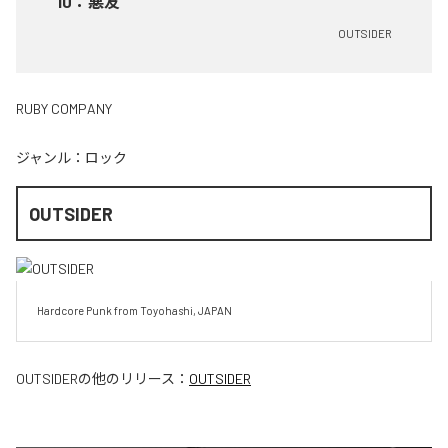
10
：
悪友
OUTSIDER
RUBY COMPANY
ジャンル：
ロック
OUTSIDER
Hardcore Punk from Toyohashi, JAPAN
OUTSIDER
の他のリリース：
OUTSIDER