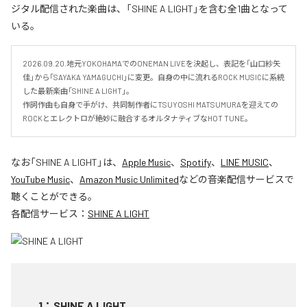
ジタル配信された楽曲は、「SHINE A LIGHT」を含む全1曲となって
いる。
2026.09.20.地元YOKOHAMAでのONEMAN LIVEを決起し、表記を「山口紗矢
佳」から「SAYAKA YAMAGUCHI」に変更。自身の中に流れるROCK MUSICに系統
した最新楽曲「SHINE A LIGHT」。

作詞作曲も自身で手がけ、共同制作者にTSUYOSHI MATSUMURAを迎えての
ROCKとエレクトロが絶妙に融合するオルタナティブなHOT TUNE。
なお「
SHINE A LIGHT
」は、
Apple Music
、
Spotify
、
LINE MUSIC
、
YouTube Music
、
Amazon Music Unlimited
などの音楽配信サービスで
聴くことができる。
各配信サービス：
SHINE A LIGHT
1
：
SHINE A LIGHT