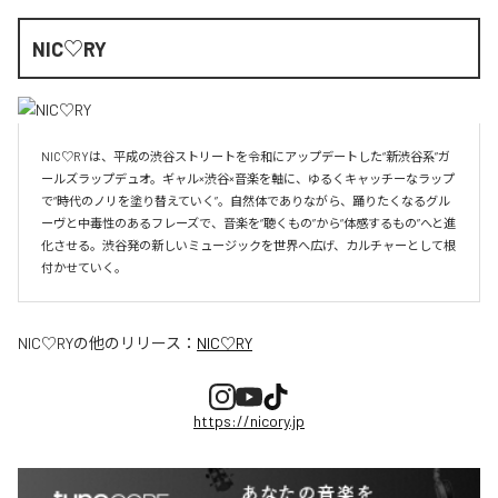
NIC♡RY
NIC♡RYは、平成の渋谷ストリートを令和にアップデートした“新渋谷系”ガ
ールズラップデュオ。ギャル×渋谷×音楽を軸に、ゆるくキャッチーなラップ
で“時代のノリを塗り替えていく”。自然体でありながら、踊りたくなるグル
ーヴと中毒性のあるフレーズで、音楽を“聴くもの”から“体感するもの”へと進
化させる。渋谷発の新しいミュージックを世界へ広げ、カルチャーとして根
付かせていく。
NIC♡RY
の他のリリース：
NIC♡RY
https://nicory.jp