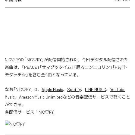
NIC♡RYの「NIC♡RY」が配信開始された。今回デジタル配信された
楽曲は、「PEACE」「サマグッタイム」「踊るニンニコリン」「Hey!!ト
モダッチ☆」を含む全4曲となっている。
なお「
NIC♡RY
」は、
Apple Music
、
Spotify
、
LINE MUSIC
、
YouTube
Music
、
Amazon Music Unlimited
などの音楽配信サービスで聴くこと
ができる。
各配信サービス：
NIC♡RY