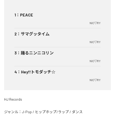
1
：
PEACE
NIC♡RY
2
：
サマグッタイム
NIC♡RY
3
：
踊るニンニコリン
NIC♡RY
4
：
Hey!!トモダッチ☆
NIC♡RY
HJ Records
ジャンル：
J-Pop
/
ヒップホップ/ラップ
/
ダンス