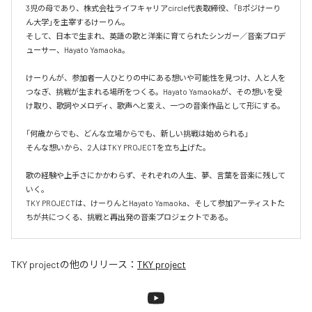
3児の母であり、株式会社ライフキャリアcircle代表取締役、「Bポジけーり
ん大学」を主宰するけーりん。

そして、日本で生まれ、英語の歌と洋楽に育てられたシンガー／音楽プロデ
ューサー、Hayato Yamaoka。

けーりんが、参加者一人ひとりの中にある想いや可能性を見つけ、人と人を
つなぎ、挑戦が生まれる場所をつくる。Hayato Yamaokaが、その想いを受
け取り、歌詞やメロディ、歌声へと変え、一つの音楽作品として形にする。

「何歳からでも、どんな立場からでも、新しい挑戦は始められる」

そんな想いから、2人はTKY PROJECTを立ち上げた。

歌の経験や上手さにかかわらず、それぞれの人生、夢、言葉を音楽に残して
いく。

TKY PROJECTは、けーりんとHayato Yamaoka、そして参加アーティストた
ちが共につくる、挑戦と再出発の音楽プロジェクトである。
TKY project
の他のリリース：
TKY project