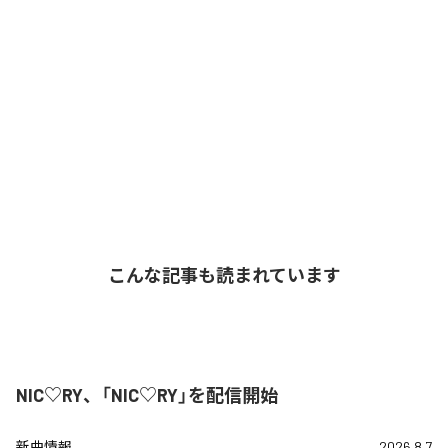
こんな記事も読まれています
NIC♡RY、「NIC♡RY」を配信開始
新曲情報
2026.8.7