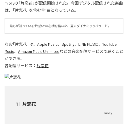
miollyの「片恋花」が配信開始された。今回デジタル配信された楽曲
は、「片恋花」を含む全1曲となっている。
誰もが知っている"片想い”の心情を描いた、夏のダイナミックバラード。
なお「
片恋花
」は、
Apple Music
、
Spotify
、
LINE MUSIC
、
YouTube
Music
、
Amazon Music Unlimited
などの音楽配信サービスで聴くこと
ができる。
各配信サービス：
片恋花
1
：
片恋花
miolly