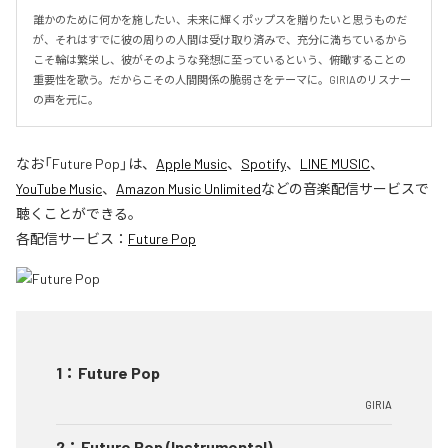
誰かのために何かを施したい、未来に輝くポップスを贈りたいと思うものだ
が、それはすでに彼の周りの人間は受け取り済みで、充分に満ちているから
こそ輪は繁栄し、彼がそのような発想に至っているという、俯瞰することの
重要性を歌う。だからこその人間関係の脆弱さをテーマに。GIRIAのリスナー
の声を元に。
なお「
Future Pop
」は、
Apple Music
、
Spotify
、
LINE MUSIC
、
YouTube Music
、
Amazon Music Unlimited
などの音楽配信サービスで
聴くことができる。
各配信サービス：
Future Pop
1
：
Future Pop
GIRIA
2
：
Future Pop (Instrumental)