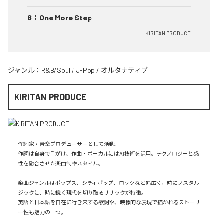
8
：
One More Step
KIRITAN PRODUCE
ジャンル：
R&B/Soul
/
J-Pop
/
オルタナティブ
KIRITAN PRODUCE
作詞家・音楽プロデューサーとして活動。

作詞は自身で手がけ、作曲・ボーカルにはAI技術を活用。テクノロジーと感
性を融合させた楽曲制作スタイル。

楽曲ジャンルはポップス、シティポップ、ロックなど幅広く、時にノスタル
ジックに、時に鋭く現代を切り取るリリックが特徴。

英語と日本語を自在に行き来する歌詞や、映像的な表現で描かれるストーリ
ー性も魅力の一つ。
