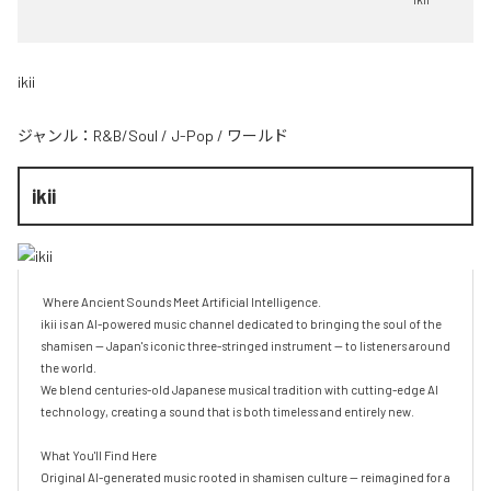
ikii
ジャンル：
R&B/Soul
/
J-Pop
/
ワールド
ikii
 Where Ancient Sounds Meet Artificial Intelligence.

ikii is an AI-powered music channel dedicated to bringing the soul of the 
shamisen — Japan's iconic three-stringed instrument — to listeners around 
the world.

We blend centuries-old Japanese musical tradition with cutting-edge AI 
technology, creating a sound that is both timeless and entirely new.

What You'll Find Here

Original AI-generated music rooted in shamisen culture — reimagined for a 