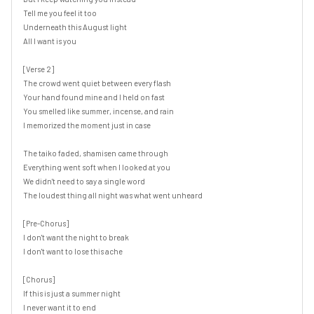
Tell me you feel it too

Underneath this August light

All I want is you

[Verse 2]

The crowd went quiet between every flash

Your hand found mine and I held on fast

You smelled like summer, incense, and rain

I memorized the moment just in case

The taiko faded, shamisen came through

Everything went soft when I looked at you

We didn't need to say a single word

The loudest thing all night was what went unheard

[Pre-Chorus]

I don't want the night to break

I don't want to lose this ache

[Chorus]

If this is just a summer night

I never want it to end
