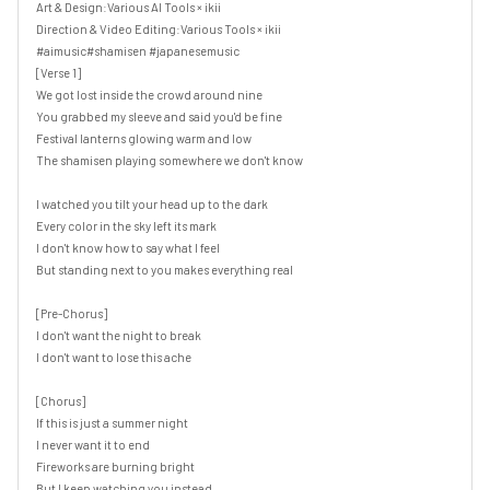
Art & Design:Various AI Tools × ikii

Direction & Video Editing:Various Tools × ikii

#aimusic#shamisen #japanesemusic

[Verse 1]

We got lost inside the crowd around nine

You grabbed my sleeve and said you'd be fine

Festival lanterns glowing warm and low

The shamisen playing somewhere we don't know

I watched you tilt your head up to the dark

Every color in the sky left its mark

I don't know how to say what I feel

But standing next to you makes everything real

[Pre-Chorus]

I don't want the night to break

I don't want to lose this ache

[Chorus]

If this is just a summer night

I never want it to end

Fireworks are burning bright

But I keep watching you instead
