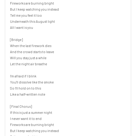
Fireworks are burning bright

But I keep watching you instead

Tell me you feel it too

Underneath this August light

All I want is you

[Bridge]

When the last firework dies

And the crowd starts to leave

Will you stay just a while

Let the night air breathe

I'm afraid if I blink

You'll dissolve like the smoke

So I'll hold on to this

Like a half-written note

[Final Chorus]

If this is just a summer night

I never want it to end

Fireworks are burning bright

But I keep watching you instead
