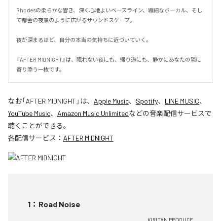
Rhodesの柔らかな響き、深く心地よいベースライン、繊細なボーカル、そし
て都会の夜景のように広がるサウンドスケープ。

夜が深まるほど、自分の本当の気持ちに近づいていく。

『AFTER MIDNIGHT』は、眠れない夜にも、帰り道にも、静かにあなたの隣に
寄り添う一枚です。
なお「
AFTER MIDNIGHT
」は、
Apple Music
、
Spotify
、
LINE MUSIC
、
YouTube Music
、
Amazon Music Unlimited
などの音楽配信サービスで
聴くことができる。
各配信サービス：
AFTER MIDNIGHT
1
：
Road Noise
KIRITAN PRODUCE