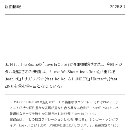
新曲情報
2026.8.7
DJ Mitsu The Beatsの「Love In Color」が配信開始された。今回デジ
タル配信された楽曲は、「Love We Share (feat. Roka)」「重ねる
(feat. iri)」「サガリバナ (feat. kojikoji & HUNGER)」「Butterfly (feat.
ZIN)」を含む全4曲となっている。
DJ Mitsu the Beatsの卓越したビートと繊細なサウンドに、それぞれのアーテ
ィストが持つ個性豊かな表現が重なり合う異なる色彩が一つの「Love」という
普遍的なテーマを鮮やかに描き出したEP集 『Love In Color』。

収録曲は、iriとの初コラボレーションとなる「重ねる」、シンガー・ソングラ
イターkojikojiとGAGLEのHUNGERを迎えた「サガリバナ」、新進気鋭のR&Bシ