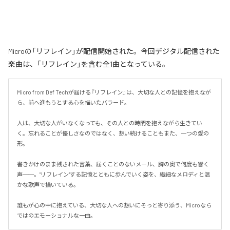
Microの「リフレイン」が配信開始された。今回デジタル配信された
楽曲は、「リフレイン」を含む全1曲となっている。
Micro from Def Techが届ける『リフレイン』は、大切な人との記憶を抱えなが
ら、前へ進もうとする心を描いたバラード。

人は、大切な人がいなくなっても、その人との時間を抱えながら生きてい
く。忘れることが優しさなのではなく、想い続けることもまた、一つの愛の
形。

書きかけのまま残された言葉、届くことのないメール、胸の奥で何度も響く
声──。"リフレイン"する記憶とともに歩んでいく姿を、繊細なメロディと温
かな歌声で描いている。

誰もが心の中に抱えている、大切な人への想いにそっと寄り添う、Microなら
ではのエモーショナルな一曲。