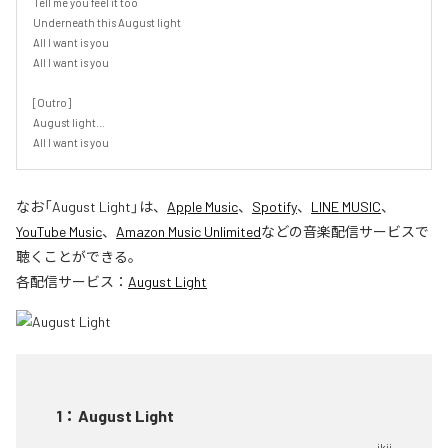
Tell me you feel it too

Underneath this August light

All I want is you

All I want is you

[Outro]

August light...

All I want is you
なお「
August Light
」は、
Apple Music
、
Spotify
、
LINE MUSIC
、
YouTube Music
、
Amazon Music Unlimited
などの音楽配信サービスで
聴くことができる。
各配信サービス：
August Light
1
：
August Light
ikii