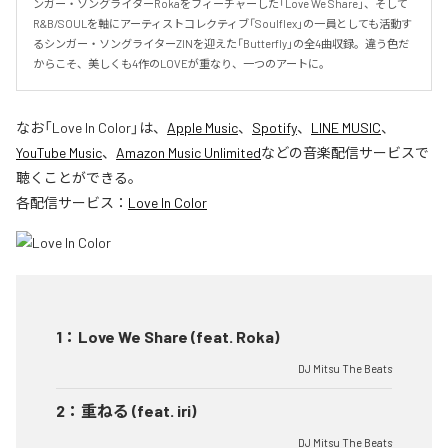
ンガー・ソングライターRokaをフィーチャーした「Love We Share」、そして
R&B/SOULを軸にアーティストコレクティブ「Soulflex」の一員としても活動す
るシンガー・ソングライターZINを迎えた「Butterfly」の全4曲収録。違う色だ
からこそ、美しくも4作のLOVEが重なり、一つのアートに。
なお「
Love In Color
」は、
Apple Music
、
Spotify
、
LINE MUSIC
、
YouTube Music
、
Amazon Music Unlimited
などの音楽配信サービスで
聴くことができる。
各配信サービス：
Love In Color
1
：
Love We Share (feat. Roka)
DJ Mitsu The Beats
2
：
重ねる (feat. iri)
DJ Mitsu The Beats