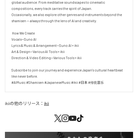
global audience. From meditative soundscapes to cinematic 
compositions, every track carries the spirit of Japan.

Occasionally, we also explore other genres and instruments beyond the 
shamisen — always through the lens of AI and creativity.

 How We Create

Vocals—Suno AI

Lyrics & Music & Arrangement—Suno AI × ikii

Art & Design—Various AI Tools × ikii

Direction & Video Editing—Various Tools × ikii

Subscribe to join our journey and experience Japan's cultural heartbeat 
like never before.

#AIMusic #Shamisen #JapaneseMusic #ikii #日本 #传统音乐
ikii
の他のリリース：
ikii