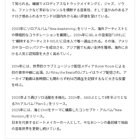
て知られる。繊細でメロディアスなトラックメイキングと、ジャズ、ソウ
ル、ファンクなど多彩なジャンルを横断する音楽性、そして温かみのあるア
ナログ感あふれるサウンドは国内外から高い評価を受けている。

2003年にソロアルバム『New Awakening』をリリース。海外アーティストと
の積極的なコラボレーションを展開し、2004年にはL.A.の音楽誌「URB」に
て“期待するアーティスト100人”に日本人で唯一選出される。その後、アメリ
カやヨーロッパツアーを成功させ、アジア圏でも高い支持を獲得。海外にお
ける人気と認知度を大きく高めていく。

2014年には、世界的クラブミュージック配信メディア Boiler Room による
初の東京中継に出演。DJ Mitsu the BeatsのDJプレイはライブ配信され、ア
ーカイブ動画は長時間にも関わらず約56万再生を記録するなど大きな反響
を呼ぶ。

2020年より再びソロ活動を本格化。2024年、GAGLEとして6年半ぶりとな
る7thアルバム『Plan G.』をリリース。

2025年には、海とChillをテーマに構築したコンセプト・アルバム「New 
Horizon」をリリース。

日本を代表するビートメイカーの一人として、今なおシーンの最前線で独自
の音楽世界を更新し続けている。