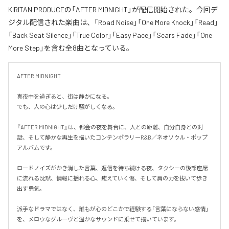
KIRITAN PRODUCEの「AFTER MIDNIGHT」が配信開始された。今回デ
ジタル配信された楽曲は、「Road Noise」「One More Knock」「Read」
「Back Seat Silence」「True Color」「Easy Pace」「Scars Fade」「One
More Step」を含む全8曲となっている。
AFTER MIDNIGHT

真夜中を過ぎると、街は静かになる。

でも、人の心は少しだけ騒がしくなる。

『AFTER MIDNIGHT』は、都会の夜を舞台に、人との距離、自分自身との対
話、そして静かな再生を描いたコンテンポラリーR&B／ネオソウル・ポップ
アルバムです。

ロードノイズがかき消した言葉、返信を待ち続ける夜、タクシーの後部座席
に流れる沈黙、情報に揺れる心、癒えていく傷、そして肩の力を抜いて歩き
出す勇気。

派手なドラマではなく、誰もが心のどこかで経験する「言葉にならない感情」
を、メロウなグルーヴと温かなサウンドに乗せて描いています。
