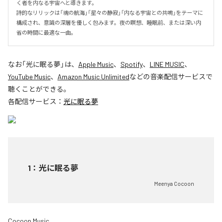
く者を内なる宇宙へと導きます。

詩的なリリックは「魂の航海」「星々の静寂」「内なる宇宙との共鳴」をテーマに
構成され、意識の深層を優しく包みます。夜の瞑想、睡眠前、または深い内
省の時間に最適な一曲。
なお「
光に眠る夢
」は、
Apple Music
、
Spotify
、
LINE MUSIC
、
YouTube Music
、
Amazon Music Unlimited
などの音楽配信サービスで
聴くことができる。
各配信サービス：
光に眠る夢
1
：
光に眠る夢
Meenya Cocoon
Cocoon Music