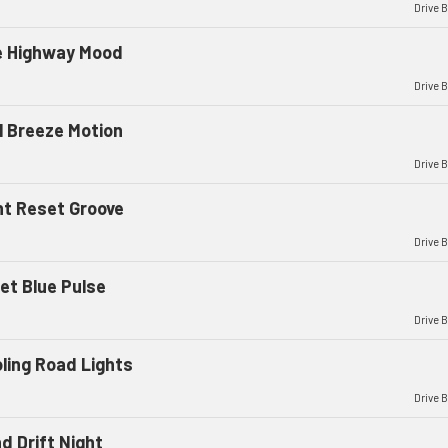
Drive 
e Highway Mood
Drive 
l Breeze Motion
Drive 
ht Reset Groove
Drive 
et Blue Pulse
Drive 
ling Road Lights
Drive 
d Drift Night