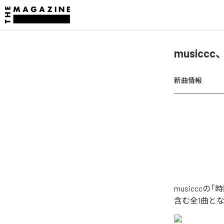
music
新曲情報
musiccc
含む全1曲と