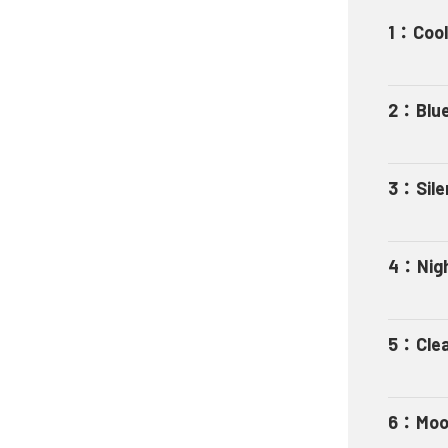
1
：
Cool
2
：
Blue
3
：
Sil
4
：
Nig
5
：
Cle
6
：
Moo