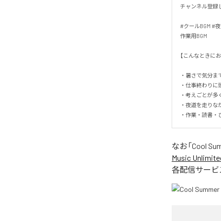
チャンネル登録し
#クールBGM #
作業用BGM

【こんなときにおすす
・暑さで気分まで
・仕事終わりに頭
・考えごとが多く
・夜道を走りなが
・作業・読書・
なお「
Cool Su
Music Unlimite
各配信サービ