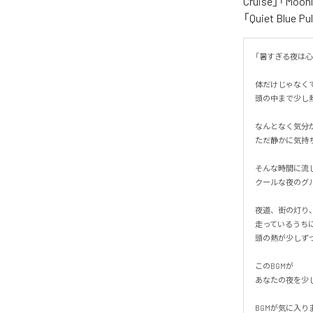
Cruise」「Moonl
「Quiet Blue
「暑すぎる夜は心ま
体だけじゃなくて
頭の中まで少し熱
なんとなく気分が
ただ静かに気持ち
そんな時間に流した
クールな夜のグル
夜道、街の灯り、
走っているうちに、
頭の熱が少しずつ
このBGMが

あなたの夜を少し
BGMが気に入りま