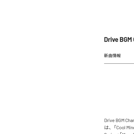
Drive BG
新曲情報
Drive BGM
は、「Cool Mind 