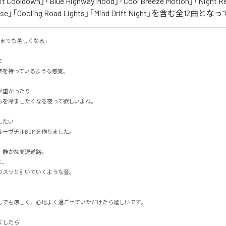
it Cooldown」「Blue Highway Mood」「Cool Breeze Motion」「Night R
 Pulse」「Cooling Road Lights」「Mind Drift Night」を含む全12曲
でも苦しくなる」



を持っているような感覚。

重かったり

を冷ましたくなる夜って欲しいよね。

い

ーヴチルBGMを作りました。

静かな高速道路。



スッと引いていくような音。

でも涼しく、心地よく過ごせていただけたら嬉しいです。

したら
