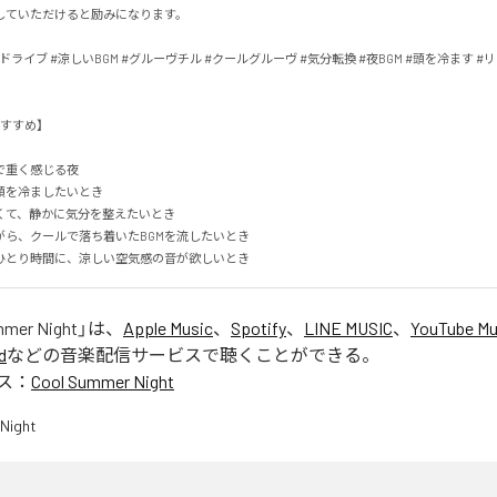
ていただけると励みになります。

夜ドライブ #涼しいBGM #グルーヴチル #クールグルーヴ #気分転換 #夜BGM #頭を冷ます #リ
め】

重く感じる夜

を冷ましたいとき

て、静かに気分を整えたいとき

ら、クールで落ち着いたBGMを流したいとき

ひとり時間に、涼しい空気感の音が欲しいとき
mmer Night
」は、
Apple Music
、
Spotify
、
LINE MUSIC
、
YouTube Mu
d
などの音楽配信サービスで聴くことができる。
ス：
Cool Summer Night