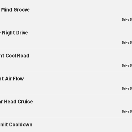
 Mind Groove
Drive 
 Night Drive
Drive 
ent Cool Road
Drive 
ht Air Flow
Drive 
ar Head Cruise
Drive 
nlit Cooldown