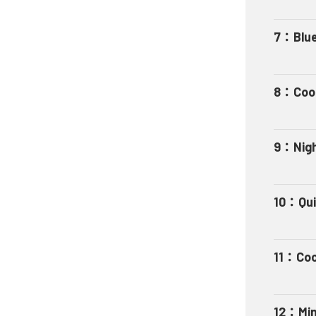
7
：
Blu
8
：
Coo
9
：
Nig
10
：
Qui
11
：
Coo
12
：
Min