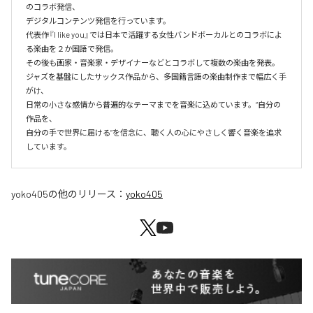
のコラボ発信、

デジタルコンテンツ発信を行っています。

代表作『I like you』では日本で活躍する女性バンドボーカルとのコラボによ
る楽曲を２か国語で発信。

その後も画家・音楽家・デザイナーなどとコラボして複数の楽曲を発表。

ジャズを基盤にしたサックス作品から、多国籍言語の楽曲制作まで幅広く手
がけ、

日常の小さな感情から普遍的なテーマまでを音楽に込めています。“自分の
作品を、

自分の手で世界に届ける”を信念に、聴く人の心にやさしく響く音楽を追求
しています。
yoko405
の他のリリース：
yoko405