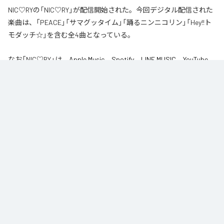
NIC♡RYの「NIC♡RY」が配信開始された。今回デジタル配信された
楽曲は、「PEACE」「サマグッタイム」「踊るニンニコリン」「Hey!!ト
モダッチ☆」を含む全4曲となっている。
なお「
NIC♡RY
」は、
Apple Music
、
Spotify
、
LINE MUSIC
、
YouTube
Music
、
Amazon Music Unlimited
などの音楽配信サービスで聴くこと
ができる。
各配信サービス：
NIC♡RY
1
：
PEACE
NIC♡RY
2
：
サマグッタイム
NIC♡RY