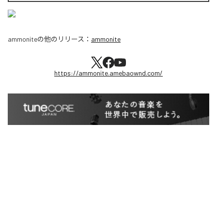
ammonite
の他のリリース：
ammonite
https://ammonite.amebaownd.com/