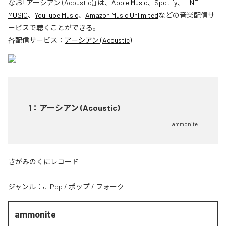
なお「
アーシアン (Acoustic)
」は、
Apple Music
、
Spotify
、
LINE
MUSIC
、
YouTube Music
、
Amazon Music Unlimited
などの音楽配信サ
ービスで聴くことができる。
各配信サービス：
アーシアン (Acoustic)
1
：
アーシアン (Acoustic)
ammonite
さがみのくにレコード
ジャンル：
J-Pop
/
ポップ
/
フォーク
ammonite