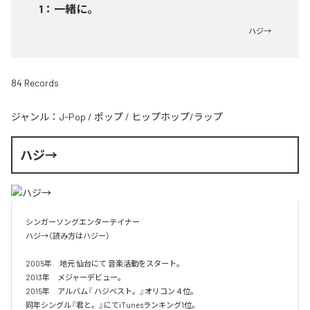
1
：
一緒に。
ハジ→
84 Records
ジャンル：
J-Pop
/
ポップ
/
ヒップホップ/ラップ
ハジ→
シンガーソングエンターテイナー

ハジ→（読み方はハジー）

2005年　地元 仙台にて 音楽活動をスタート。

2013年　メジャーデビュー。

2015年　アルバム『 ハジベスト。』オリコン４位。

同年シングル『君と。』にてiTunesランキング1位。
