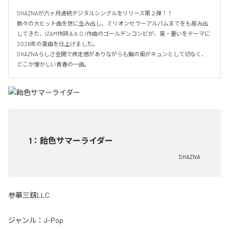
SHAZNAが六ヶ月連続デジタルシングルをリリース第２弾！！

数々の大ヒット曲を世に生み出し、ミリオンセラーアルバムまでをも産み出
してきた、IZAM作詞 & A.O.I作曲のゴールデンコンビが、夏・憂いをテーマに
2026年の夏曲を仕上げました。

SHAZNAらしさ全開で疾走感がありながらも胸の奥がキュンとして切なく、
どこか懐かしい青春の一曲。
1
：
飴色サマーライダー
SHAZNA
参華三釼LLC
ジャンル：
J-Pop