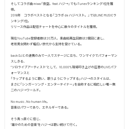
そしてコラボ曲 miwa『夜空。feat.ハジ→』でもiTunesランキング1位を獲
得。

2016年　コラボベストとなる『コラボ de ハジベスト。』ではLINE MUSICラ
ンキング1位。

リリース作品は配信チャートを中心に数々のタイトルを獲得。

現在YouTube登録者数は20万人、楽曲総再生回数は2億回に達し、

老若男女問わず幅広い世代から支持を受けている。 

back DJとの連携のみで一人でステージに立ち、ワンマイクでパフォーマン
スしきる、

“ソロライブアーティスト”として、10,000%現場叩き上げの圧巻のLIVEパフ
ォーマンスと

「ラップするように歌い、歌うようにラップする」ハジ→のスタイルは、

まさに「シンガーソング・エンターテイナー」を自称するに相応しい唯一無
二のハジ→ワールド。

No music , No human life。

音楽はパワーであり、エネルギーである。

そう真っ直ぐに信じ、
