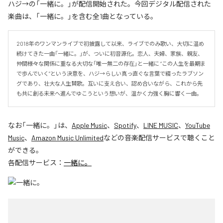
ハジ→の「一緒に。」が配信開始された。今回デジタル配信された
楽曲は、「一緒に。」を含む全1曲となっている。
2018年のワンマンライブで初披露して以来、ライブでのみ歌い、大切に温め
続けてきた一曲「一緒に。」が、ついに初音源化。恋人、夫婦、家族、親友、
仲間――様々な関係に重なる大切な「唯一無二の存在」と一緒に “この人生を最期ま
で歩んでいく”という決意を、ハジ→らしい真っ直ぐな言葉で綴ったラブソン
グであり、壮大な人生賛歌。互いに支え合い、認め合いながら、これから先
も共に創る未来へ進んでゆこうという想いが、温かく力強く胸に響く一曲。
なお「
一緒に。
」は、
Apple Music
、
Spotify
、
LINE MUSIC
、
YouTube
Music
、
Amazon Music Unlimited
などの音楽配信サービスで聴くこと
ができる。
各配信サービス：
一緒に。