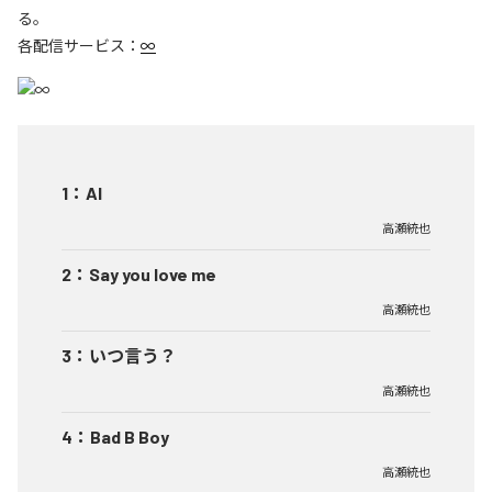
る。
各配信サービス：
∞
1
：
AI
高瀬統也
2
：
Say you love me
高瀬統也
3
：
いつ言う？
高瀬統也
4
：
Bad B Boy
高瀬統也