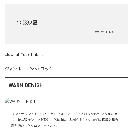
1
：
淡い夏
WARM DENISH
blowout Music Labels
ジャンル：
J-Pop
/
ロック
WARM DENISH
バンドサウンドを中心としたミクスチャーポップ(ロック)をジャンルに持
ち、若い現代シーンを歌にした楽曲は、共感性を生む。繊細な歌詞と暖かい
声を活かしたソロアーティスト。
