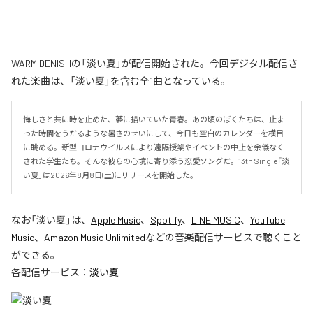
WARM DENISHの「淡い夏」が配信開始された。今回デジタル配信さ
れた楽曲は、「淡い夏」を含む全1曲となっている。
悔しさと共に時を止めた、夢に描いていた青春。あの頃のぼくたちは、止ま
った時間をうだるような暑さのせいにして、今日も空白のカレンダーを横目
に眺める。新型コロナウイルスにより遠隔授業やイベントの中止を余儀なく
された学生たち。そんな彼らの心境に寄り添う恋愛ソングだ。13th Single「淡
い夏」は2026年8月8日(土)にリリースを開始した。
なお「
淡い夏
」は、
Apple Music
、
Spotify
、
LINE MUSIC
、
YouTube
Music
、
Amazon Music Unlimited
などの音楽配信サービスで聴くこと
ができる。
各配信サービス：
淡い夏