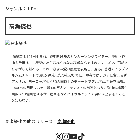
ジャンル：
J-Pop
高瀬統也
1996年11月26日生まれ。愛知県出身のシンガーソングライター。作詞・作
曲も手掛け、一度聞いたら忘れられない高瀬ならではのフレーズで、形があ
りながらも触れることのできない愛の感覚を表現し、操る。香港のトップア
ルバムチャートで3冠を達成したのを皮切りに、現在ではアジアに留まらず
アメリカ、ヨーロッパなど80カ国以上のチャートでアルバムが1位を獲得。
Spotifyの月間リスナー数100万人アーティストの常連となり、楽曲の総再生
回数は30億回をはるかに超えるなどバイラルヒットの勢いは止まるところ
を知らない。
高瀬統也
の他のリリース：
高瀬統也