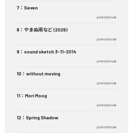
7
：
Seven
pomodorosa
8
：
やまぬ雨など (2026)
pomodorosa
9
：
sound sketch 3-11-2014
pomodorosa
10
：
without moving
pomodorosa
11
：
Mori Moog
pomodorosa
12
：
Spring Shadow
pomodorosa