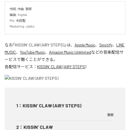
作詞, 作曲: 鎖那

編曲: higma

Mix: 米田聖

Mastering: utako
なお「
KISSIN' CLAW (AIRY STEPS)
」は、
Apple Music
、
Spotify
、
LINE
MUSIC
、
YouTube Music
、
Amazon Music Unlimited
などの音楽配信サ
ービスで聴くことができる。
各配信サービス：
KISSIN' CLAW (AIRY STEPS)
1
：
KISSIN' CLAW (AIRY STEPS)
鎖那
2
：
KISSIN' CLAW