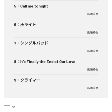
5
：
Call me tonight
高瀬統也
6
：
灰ライト
高瀬統也
7
：
シングルバッド
高瀬統也
8
：
It’s Finally the End of Our Love
高瀬統也
9
：
クライマー
高瀬統也
TTT inc