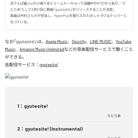
元でんぱ組.incの小鳩りあとミームトーキョーで活躍中のRITOの２名が、“り
とりあ”として3月31日に新曲「gyutesite!」をリリースすることが決定。

楽曲は中村さんそが担当し、HyperPopを取り入れたおしゃカワなナンバーと
なっている。
なお「
gyutesite!
」は、
Apple Music
、
Spotify
、
LINE MUSIC
、
YouTube
Music
、
Amazon Music Unlimited
などの音楽配信サービスで聴くこと
ができる。
各配信サービス：
gyutesite!
1
：
gyutesite!
りとりあ
2
：
gyutesite! (Instrumental)