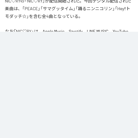
NIC♡RYの「NIC♡RY」が配信開始された。今回デジタル配信された
楽曲は、「PEACE」「サマグッタイム」「踊るニンニコリン」「Hey!!ト
モダッチ☆」を含む全4曲となっている。
なお「
NIC♡RY
」は、
Apple Music
、
Spotify
、
LINE MUSIC
、
YouTube
Music
、
Amazon Music Unlimited
などの音楽配信サービスで聴くこと
ができる。
各配信サービス：
NIC♡RY
1
：
PEACE
NIC♡RY
2
：
サマグッタイム
NIC♡RY