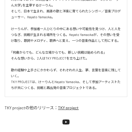
ん大学」を主宰するけーりん。

そして、日本で生まれ、英語の歌と洋楽に育てられたシンガー／音楽プロデ
ューサー、Hayato Yamaoka。

けーりんが、参加者一人ひとりの中にある想いや可能性を見つけ、人と人を
つなぎ、挑戦が生まれる場所をつくる。Hayato Yamaokaが、その想いを受
け取り、歌詞やメロディ、歌声へと変え、一つの音楽作品として形にする。

「何歳からでも、どんな立場からでも、新しい挑戦は始められる」

そんな想いから、2人はTKY PROJECTを立ち上げた。

歌の経験や上手さにかかわらず、それぞれの人生、夢、言葉を音楽に残して
いく。

TKY PROJECTは、けーりんとHayato Yamaoka、そして参加アーティストた
ちが共につくる、挑戦と再出発の音楽プロジェクトである。
TKY project
の他のリリース：
TKY project