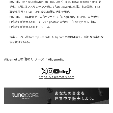
2024年、twin azure (Synthion + RuuChan) – mizuiro (Alicemetix Remix) を
提供。5月にはアメリカサンノゼにて「AniClover」に出演。また同年、FEAT
事業部部長 & FEAT TUNE編集/執筆の活動を開始。

2025年、SEGA音楽ゲーム「オンゲキ」に「Xingularity」を提供。また新作
EP『総てが終焉る刻』、そしてKijibatoとの合作EP『Lost Lyrics』、個人
EP『総てが終焉る刻』をリリース。

音楽レーベル「Stardrop Records」をKijibatoと共同運営し、新たな音楽の探
求を続けている。
Alicemetix
の他のリリース：
Alicemetix
https://alicemetix.com