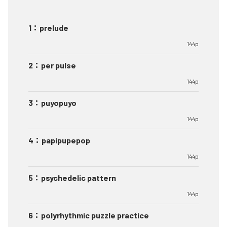
1
：
prelude
144p
2
：
per pulse
144p
3
：
puyopuyo
144p
4
：
papipupepop
144p
5
：
psychedelic pattern
144p
6
：
polyrhythmic puzzle practice