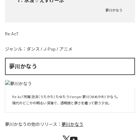
1
：
水没▽えすけーぷ
夢川かなう
Re:AcT
ジャンル：
ダンス
/
J-Pop
/
アニメ
夢川かなう
 Re:AcT所属 泡沫（うたかた）たゆたうVsinger 夢川（ゆめかわ）かなう。

 現代のどこかの明るい深海で、透明感と儚さを纏って歌う少女。
夢川かなう
の他のリリース：
夢川かなう