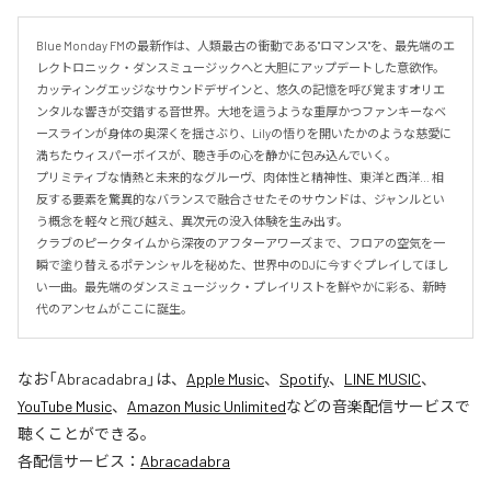
Blue Monday FMの最新作は、人類最古の衝動である"ロマンス"を、最先端のエ
レクトロニック・ダンスミュージックへと大胆にアップデートした意欲作。
カッティングエッジなサウンドデザインと、悠久の記憶を呼び覚ますオリエ
ンタルな響きが交錯する音世界。大地を這うような重厚かつファンキーなベ
ースラインが身体の奥深くを揺さぶり、Lilyの悟りを開いたかのような慈愛に
満ちたウィスパーボイスが、聴き手の心を静かに包み込んでいく。

プリミティブな情熱と未来的なグルーヴ、肉体性と精神性、東洋と西洋… 相
反する要素を驚異的なバランスで融合させたそのサウンドは、ジャンルとい
う概念を軽々と飛び越え、異次元の没入体験を生み出す。

クラブのピークタイムから深夜のアフターアワーズまで、フロアの空気を一
瞬で塗り替えるポテンシャルを秘めた、世界中のDJに今すぐプレイしてほし
い一曲。最先端のダンスミュージック・プレイリストを鮮やかに彩る、新時
代のアンセムがここに誕生。
なお「
Abracadabra
」は、
Apple Music
、
Spotify
、
LINE MUSIC
、
YouTube Music
、
Amazon Music Unlimited
などの音楽配信サービスで
聴くことができる。
各配信サービス：
Abracadabra