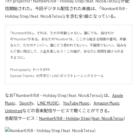
TKY projectの「Number6158 - Holiday Step (feat. Nico&Tetsu)」が配
信開始された。今回デジタル配信された楽曲は、「Number6158 -
Holiday Step (feat. Nico&Tetsu)」を含む全1曲となっている。
「Number6158」。それは、ただの年齢じゃない。誰にでも、自分だけ
の“Number”がある。あなたの“Number”は、ここから始まる物語の番号。年齢
なんて、ただのナンバー。誰にどう思われてもいい。不器用でもいい。悩みな
んて笑い飛ばして、人生を楽しもう！この曲が、あなたに笑顔を届けられま
すように。

Photography: チハラダPR

Special Thanks: 大坪洋三 / LINO ボイストレーニングスクール
なお「
Number6158 - Holiday Step (feat. Nico&Tetsu)
」は、
Apple
Music
、
Spotify
、
LINE MUSIC
、
YouTube Music
、
Amazon Music
Unlimited
などの音楽配信サービスで聴くことができる。
各配信サービス：
Number6158 - Holiday Step (feat. Nico&Tetsu)