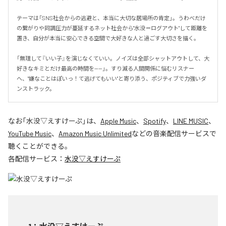
テーマは「SNS社会からの逃避と、本当に大切な居場所の肯定」。うわべだけ
の繋がりや同調圧力が蔓延するネット社会から"水没＝ログアウト"して距離を
置き、自分が本当に安心できる空間で大好きな人と過ごす大切さを描く。

「無理して『いい子』を演じなくていい。ノイズは全部シャットアウトして、大
好きなキミとだけ最高の時間を——」。すり減る人間関係に悩むリスナー
へ、"嫌なことはぽいっ！て逃げてもいい"と寄り添う、ポジティブで力強いダ
ンストラック。
なお「
水没▽えすけーぷ
」は、
Apple Music
、
Spotify
、
LINE MUSIC
、
YouTube Music
、
Amazon Music Unlimited
などの音楽配信サービスで
聴くことができる。
各配信サービス：
水没▽えすけーぷ