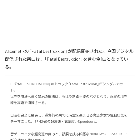
Alicemetixの「Fatal Destruxxion」が配信開始された。今回デジタル
配信された楽曲は、「Fatal Destruxxion」を含む全1曲となってい
る。
EP『MAGICAL INITIATION』のトラック「Fatal Destruxxion」がシングルカッ
ト。

世界を崩壊へ導く禁忌の魔法は、もはや制御不能のバグとなり、現実の境界
線を高速で消滅させる。

自我を完全に喪失し、過負荷の果てに時空を歪ませる魔法少女の電脳狂気を
テーマにした、BPM240の超高速・高密度J-Speedcore。

音ゲーライクな超高速の刻みと、鼓膜を抉る凶悪なMICROWAVE / ZAAG KICK