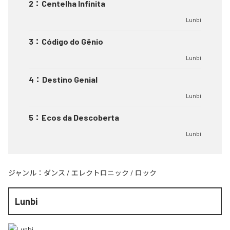
2
：
Centelha Infinita
Lunbi
3
：
Código do Gênio
Lunbi
4
：
Destino Genial
Lunbi
5
：
Ecos da Descoberta
Lunbi
ジャンル：
ダンス
/
エレクトロニック
/
ロック
Lunbi