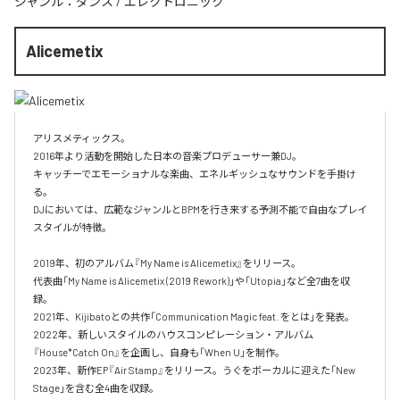
ジャンル：
ダンス
/
エレクトロニック
Alicemetix
アリスメティックス。

2016年より活動を開始した日本の音楽プロデューサー兼DJ。

キャッチーでエモーショナルな楽曲、エネルギッシュなサウンドを手掛け
る。

DJにおいては、広範なジャンルとBPMを行き来する予測不能で自由なプレイ
スタイルが特徴。​

2019年、初のアルバム『My Name is Alicemetix』をリリース。

代表曲「My Name is Alicemetix (2019 Rework)」や「Utopia」など全7曲を収
録。

2021年、Kijibatoとの共作「Communication Magic feat. をとは」を発表。

2022年、新しいスタイルのハウスコンピレーション・アルバム
『House*Catch On』を企画し、自身も「When U」を制作。

2023年、新作EP『Air Stamp』をリリース。うぐをボーカルに迎えた「New 
Stage」を含む全4曲を収録。
