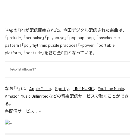
144pの「P」が配信開始された。今回デジタル配信された楽曲は、
「prelude」「per pulse」「puyopuyo」「papipupepop」「psychedelic
pattern」「polyrhythmic puzzle practice」「+power」「portable
platform」「postlude」を含む全9曲となっている。
144p 1st Album "P"
なお「
P
」は、
Apple Music
、
Spotify
、
LINE MUSIC
、
YouTube Music
、
Amazon Music Unlimited
などの音楽配信サービスで聴くことができ
る。
各配信サービス：
P