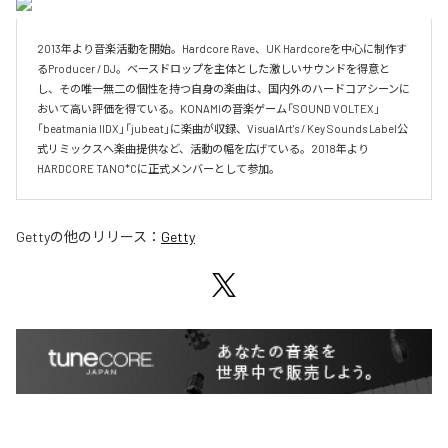
2013年より音楽活動を開始。Hardcore Rave、UK Hardcoreを中心に制作す
るProducer / DJ。ベースドロップを主体とした激しいサウンドを得意と
し、その唯一無二の個性を持つ自身の楽曲は、国内外のハードコアシーンに
おいて高い評価を得ている。KONAMIの音楽ゲーム「SOUND VOLTEX」
「beatmania IIDX」「jubeat」に楽曲が収録、VisualArt's / Key Sounds Label公
式リミックスへ楽曲提供など、活動の幅を広げている。2018年より
HARDCORE TANO*Cに正式メンバーとして参加。
Getty
の他のリリース：
Getty