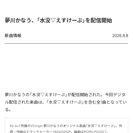
夢川かなう、「水没▽えすけーぷ」を配信開始
新曲情報
2026.8.8
夢川かなうの「水没▽えすけーぷ」が配信開始された。今回デジタ
ル配信された楽曲は、「水没▽えすけーぷ」を含む全1曲となってい
る。
Re:AcT所属のVSinger 夢川かなうのオリジナル楽曲「水没▽えすけーぷ」。作
詞・作曲はトラックメーカー YASAI SHOP。編曲はMCRN_POCKET。
