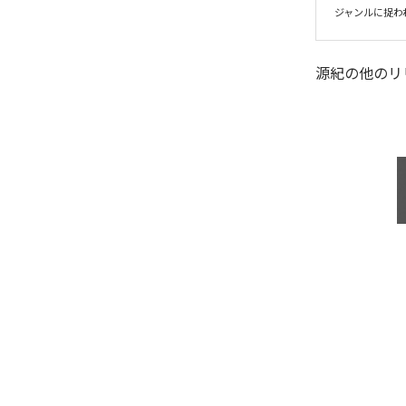
ジャンルに捉われ
源紀
の他のリ