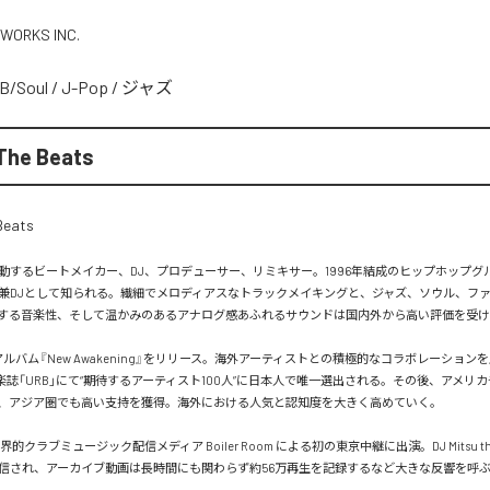
 WORKS INC.
B/Soul
/
J-Pop
/
ジャズ
The Beats
するビートメイカー、DJ、プロデューサー、リミキサー。1996年結成のヒップホップグループ
兼DJとして知られる。繊細でメロディアスなトラックメイキングと、ジャズ、ソウル、フ
する音楽性、そして温かみのあるアナログ感あふれるサウンドは国内外から高い評価を受け
アルバム『New Awakening』をリリース。海外アーティストとの積極的なコラボレーションを
音楽誌「URB」にて“期待するアーティスト100人”に日本人で唯一選出される。その後、アメリ
、アジア圏でも高い支持を獲得。海外における人気と認知度を大きく高めていく。

界的クラブミュージック配信メディア Boiler Room による初の東京中継に出演。DJ Mitsu the
信され、アーカイブ動画は長時間にも関わらず約56万再生を記録するなど大きな反響を呼ぶ