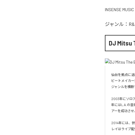
INSENSE MUSIC
ジャンル：
R&
DJ Mitsu 
仙台を拠点に活動
ビートメイカー
ジャンルを横断
2003年にソロ
年にはL.A.の
アーを成功させ
2014年には、世
レイはライブ配