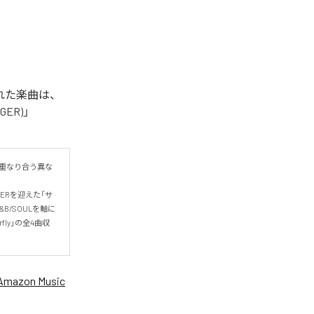
信された楽曲は、
NGER)」
現が重なり合う異な
GERを迎えた「サ
B/SOULを軸に
fly」の全4曲収
Amazon Music