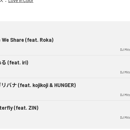
ス：
Love In Color
 We Share (feat. Roka)
DJ Mit
 (feat. iri)
DJ Mit
バナ (feat. kojikoji & HUNGER)
DJ Mit
terfly (feat. ZIN)
DJ Mit