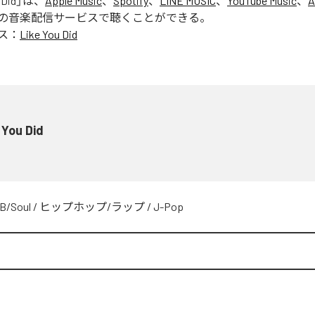
 Did
」は、
Apple Music
、
Spotify
、
LINE MUSIC
、
YouTube Music
、
A
の音楽配信サービスで聴くことができる。
ス：
Like You Did
 You Did
B/Soul
/
ヒップホップ/ラップ
/
J-Pop