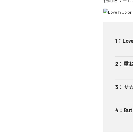
各配信サービ
1
：
Love
2
：
重ねる
3
：
サガリ
4
：
But