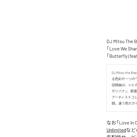
DJ Mitsu 
「Love We Shar
「Butterfly
DJ Mitsu
る色彩が一つの「Lo
収録曲は、iriと
ガリバナ」、新進気
アーティストコレク
録。違う色だから
なお「
Love In 
Unlimited
など