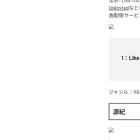
なお「
Like You
Unlimited
など
各配信サービ
1
：
Like
ジャンル：
R&
源紀