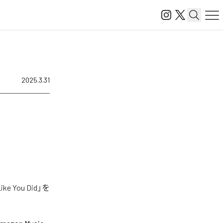
2025.3.31
You Did」を