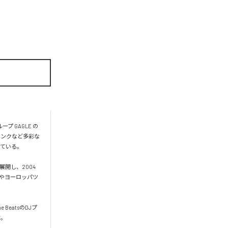
 GAGLE の
ァンクなど多彩な
ている。

展開し、2004
カやヨーロッパツ
 BeatsのDJプ
。
