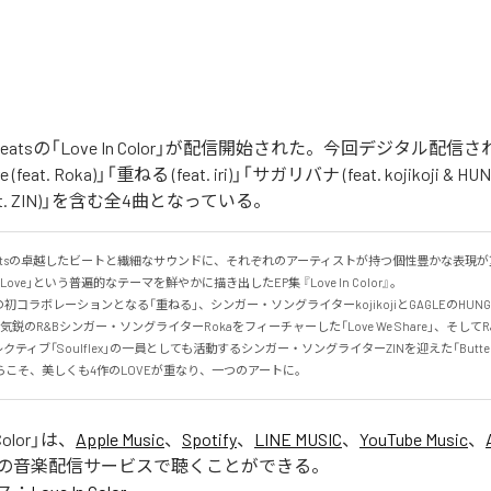
The Beatsの「Love In Color」が配信開始された。今回デジタル配
e (feat. Roka)」「重ねる (feat. iri)」「サガリバナ (feat. kojikoji & HU
 (feat. ZIN)」を含む全4曲となっている。
 the Beatsの卓越したビートと繊細なサウンドに、それぞれのアーティストが持つ個性豊かな表
ve」という普遍的なテーマを鮮やかに描き出したEP集 『Love In Color』。

の初コラボレーションとなる「重ねる」、シンガー・ソングライターkojikojiとGAGLEのHUN
鋭のR&Bシンガー・ソングライターRokaをフィーチャーした「Love We Share」、そしてR&
ティブ「Soulflex」の一員としても活動するシンガー・ソングライターZINを迎えた「Butter
こそ、美しくも4作のLOVEが重なり、一つのアートに。
Color
」は、
Apple Music
、
Spotify
、
LINE MUSIC
、
YouTube Music
、
の音楽配信サービスで聴くことができる。