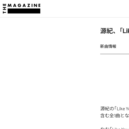
源紀、「Lik
新曲情報
源紀の「Like
含む全1曲と