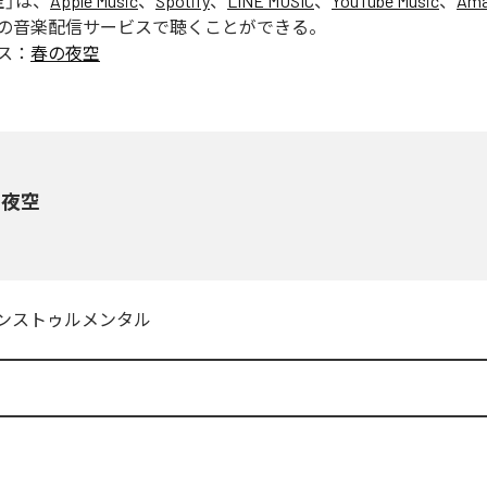
空
」は、
Apple Music
、
Spotify
、
LINE MUSIC
、
YouTube Music
、
Ama
の音楽配信サービスで聴くことができる。
ス：
春の夜空
の夜空
ンストゥルメンタル