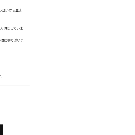
う想いから生ま
を大切にしていま
時間に寄り添いま
す。