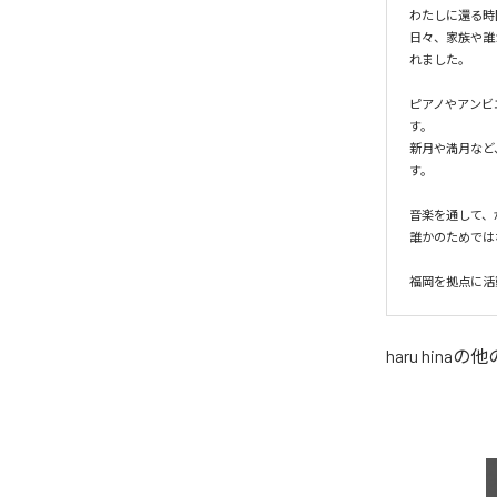
わたしに還る時
日々、家族や誰
れました。

ピアノやアンビ
す。

新月や満月など
す。

音楽を通して、
誰かのためでは
福岡を拠点に活
haru hina
の他