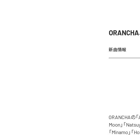
ORANCH
新曲情報
ORANCHAの
Moon」「Natsuy
「Minamo」