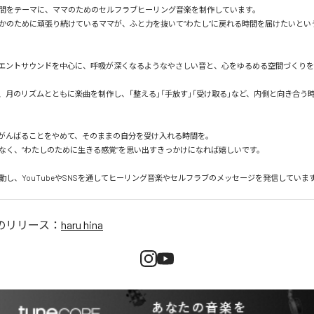
間をテーマに、ママのためのセルフラブヒーリング音楽を制作しています。

かのために頑張り続けているママが、ふと力を抜いて“わたし”に戻れる時間を届けたいとい
エントサウンドを中心に、呼吸が深くなるようなやさしい音と、心をゆるめる空間づくり
、月のリズムとともに楽曲を制作し、「整える」「手放す」「受け取る」など、内側と向き合う
がんばることをやめて、そのままの自分を受け入れる時間を。

なく、“わたしのために生きる感覚”を思い出すきっかけになれば嬉しいです。

動し、YouTubeやSNSを通してヒーリング音楽やセルフラブのメッセージを発信していま
のリリース：
haru hina