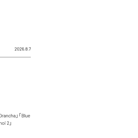
2026.8.7
cha」「Blue
oi 2」