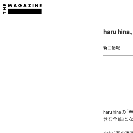
haru h
新曲情報
haru hi
含む全1曲と