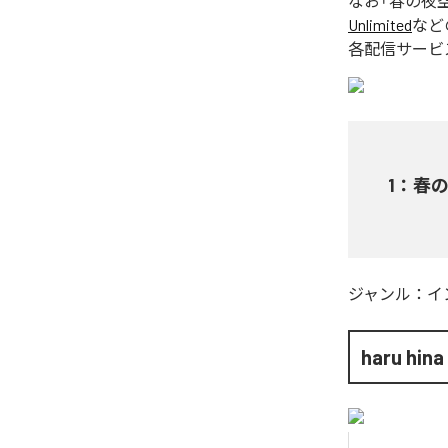
なお「
春の夜
Unlimited
など
各配信サービ
1
：
春
ジャンル：
イ
haru hina